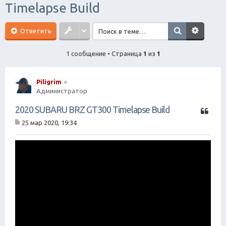
Timelapse Build
ск
Ответить
1 сообщение • Страница
1
из
1
Piligrim
Администратор
Ц
2020 SUBARU BRZ GT300 Timelapse Build
и
25 мар 2020, 19:34
т
С
а
о
о
т
б
а
щ
е
н
и
е