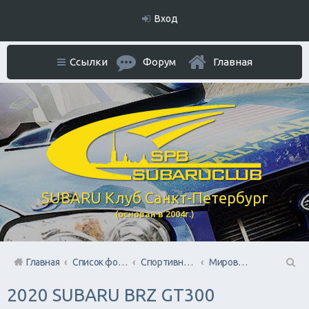
Вход
Ссылки
Форум
Главная
SUBARU Клуб Санкт-Петербург
(основан в 2004г.)
Главная
Список форумов
Спортивный раздел
Мировой АВТОспорт
П
2020 SUBARU BRZ GT300
ои