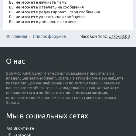
Вы
не можете
начинать темы
Вы
не можете
отвечать на сообщения
Вы
не можете
редактировать свои сообщения
Вы
не можете
удалять свои сообщения
Вы
не можете
добавлять вложения
Главная
Список форумов
Часовой пояс:
UTC+03:00
О нас
SUBARU Клуб Санкт-Петербург объединяет любителей и
владельцев автомобилей Subaru. На этом форуме вы найдете
интересующую вас информацию по эксплуатации и ремонту
вашего автомобиля, отзывы владельцев, а так же сможете
познакомиться и пообщаться с интересными людьми,
поделиться своим опытом или просто оставить отзывы о
Subaru.
Мы в социальных сетях
Вконтакте
Facebook