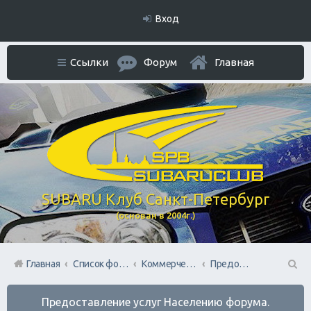
Вход
Ссылки
Форум
Главная
SUBARU Клуб Санкт-Петербург
(основан в 2004г.)
Главная
Список форумов
Коммерческий Отдел. Официальное расположение платной РЕКЛАМЫ.
Предоставление услуг Населению форума.
П
Предоставление услуг Населению форума.
ои