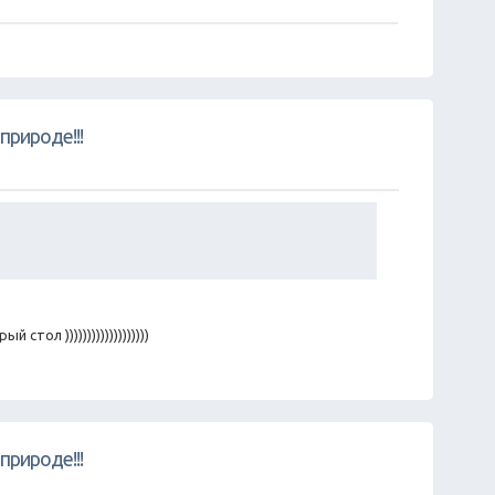
природе!!!
тол )))))))))))))))))))
природе!!!