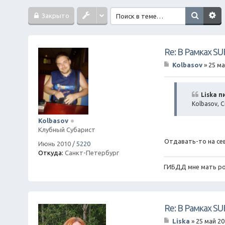
Закрыто
Re: В Рамках S
Kolbasov
»
25 ма
С
о
о
б
Liska п
щ
Kolbasov, С
е
н
Kolbasov
и
Клубный Субарист
е
Отдавать-то на се
Июнь 2010
/
5220
Откуда:
Санкт-Петербург
ГИБДД мне мать ро
Re: В Рамках S
Liska
»
25 май 20