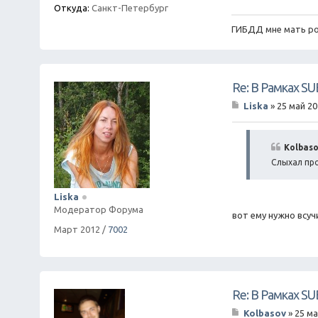
Откуда:
Санкт-Петербург
ГИБДД мне мать ро
Re: В Рамках S
Liska
»
25 май 20
С
о
о
б
Kolbaso
щ
Слыхал про
е
н
и
Liska
е
Модератор Форума
вот ему нужно всучит
Март 2012
/
7002
Re: В Рамках S
Kolbasov
»
25 ма