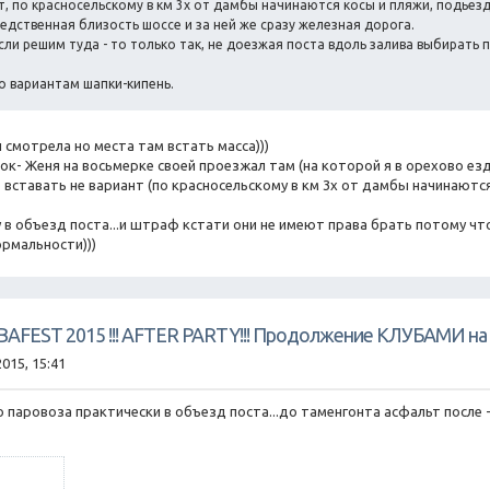
т, по красносельскому в км 3х от дамбы начинаются косы и пляжи, подьезд
едственная близость шоссе и за ней же сразу железная дорога.
сли решим туда - то только так, не доезжая поста вдоль залива выбирать 
о вариантам шапки-кипень.
ы смотрела но места там встать масса)))
к- Женя на восьмерке своей проезжал там (на которой я в орехово езди
 вставать не вариант (по красносельскому в км 3х от дамбы начинаются
в объезд поста...и штраф кстати они не имеют права брать потому что 
ормальности)))
UBAFEST 2015 !!! AFTER PARTY!!! Продолжение КЛУБАМИ на 
2015, 15:41
 паровоза практически в объезд поста...до таменгонта асфальт после -