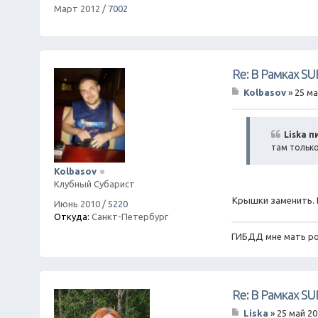
Март 2012
/
7002
Re: В Рамках S
Kolbasov
»
25 ма
С
о
о
б
Liska п
щ
там только
е
н
Kolbasov
и
Клубный Субарист
е
Крышки заменить. Н
Июнь 2010
/
5220
Откуда:
Санкт-Петербург
ГИБДД мне мать ро
Re: В Рамках S
Liska
»
25 май 20