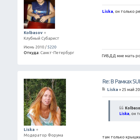
С
о
о
Liska
, он только р
б
щ
е
н
Kolbasov
и
Клубный Субарист
е
Июнь 2010
/
5220
Откуда:
Санкт-Петербург
ГИБДД мне мать ро
Re: В Рамках S
Liska
»
25 май 20
С
о
о
б
Kolbaso
щ
Liska
, он 
е
н
и
Liska
е
Модератор Форума
там только крышки 