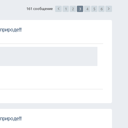
161 сообщение
1
2
3
4
5
6
природе!!!
природе!!!