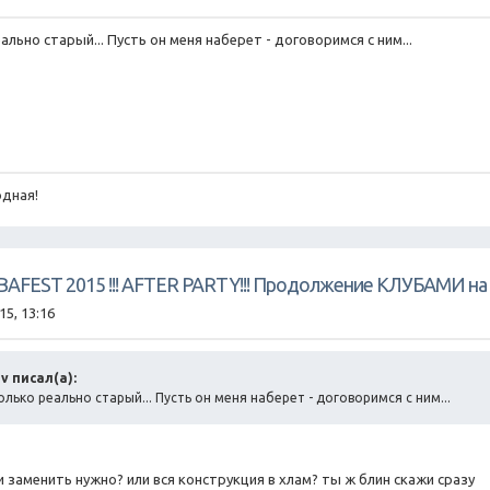
еально старый... Пусть он меня наберет - договоримся с ним...
дная!
UBAFEST 2015 !!! AFTER PARTY!!! Продолжение КЛУБАМИ на 
15, 13:16
v писал(а):
только реально старый... Пусть он меня наберет - договоримся с ним...
заменить нужно? или вся конструкция в хлам? ты ж блин скажи сразу