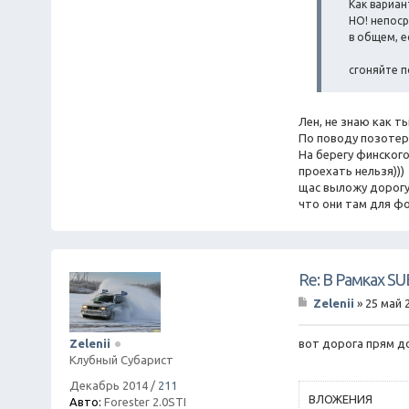
Как вариан
НО! непоср
в общем, е
сгоняйте п
Лен, не знаю как т
По поводу позотеро
На берегу финского
проехать нельзя)))
щас выложу дорогу 
что они там для ф
Re: В Рамках S
Zelenii
»
25 май 
С
о
о
вот дорога прям до
Zelenii
б
Клубный Субарист
щ
е
Декабрь 2014
/
211
н
ВЛОЖЕНИЯ
Авто:
Forester 2.0STI