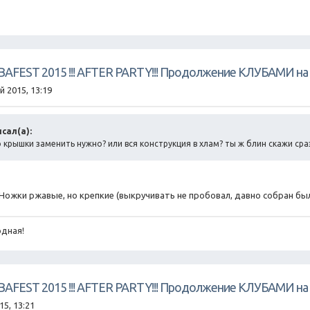
UBAFEST 2015 !!! AFTER PARTY!!! Продолжение КЛУБАМИ на 
й 2015, 13:19
исал(а):
 крышки заменить нужно? или вся конструкция в хлам? ты ж блин скажи сра
ожки ржавые, но крепкие (выкручивать не пробовал, давно собран был.
дная!
UBAFEST 2015 !!! AFTER PARTY!!! Продолжение КЛУБАМИ на 
15, 13:21