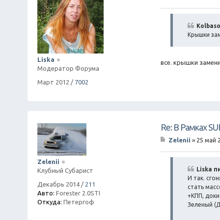
С
о
о
б
Kolbaso
щ
Крышки зам
е
н
и
Liska
е
все. крышки замен
Модератор Форума
Март 2012
/
7002
Re: В Рамках S
Zelenii
»
25 май 
С
о
о
Zelenii
б
Liska п
Клубный Субарист
щ
И так. сго
е
Декабрь 2014
/
211
стать масс
н
Авто:
Forester 2.0STI
+КПП, доки
и
Откуда:
Петергоф
Зеленый (Д
е