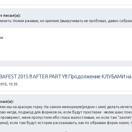
v писал(а):
енить. Ножки ржавые, но крепкие (выкручивать не пробовал, давно собран 
им
UBAFEST 2015 !!! AFTER PARTY!!! Продолжение КЛУБАМИ на 
2015, 15:35
исал(а):
няли мы на красную горку. На самом мемориале(рядом с ним) делать нечего
ово негде, подъезд для фориков ок, если будут пузотерки - велик шанс пок
 проверяют, меня пропустили ибо глаза жалостливые, но если там "заопят"
има), если там будут истории рассказывать, как по обрывам форик лазил, та