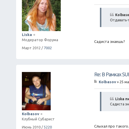
С
о
о
б
Kolbaso
щ
Отдавать-т
е
н
и
Liska
е
Модератор Форума
Садиста знаешь?
Март 2012
/
7002
Re: В Рамках S
Kolbasov
»
25 ма
С
о
о
б
Liska п
щ
Садиста з
е
н
Kolbasov
и
Клубный Субарист
е
Слыхал про такого.
Июнь 2010
/
5220