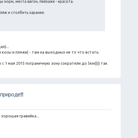
ы норм, места вагон, пейзажи - красота.
пляж и столбить заранее.
л)...
 косы и пляжи) - там на выходных не то что встать:
с 1 мая 2015 пограничную зону сократили до 5км)))) так
природе!!!
 хорошая гравийка...