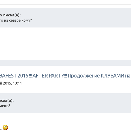
v писал(а):
о на севере кому?
UBAFEST 2015 !!! AFTER PARTY!!! Продолжение КЛУБАМИ на 
й 2015, 13:11
исал(а):
наешь?
..