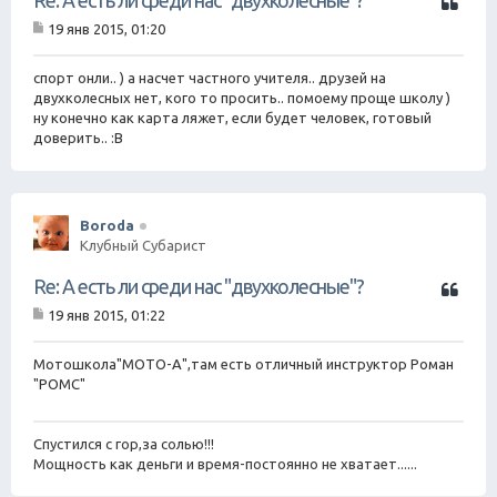
Re: А есть ли среди нас "двухколесные"?
и
19 янв 2015, 01:20
т
С
а
о
о
спорт онли.. ) а насчет частного учителя.. друзей на
т
б
двухколесных нет, кого то просить.. помоему проще школу )
а
щ
ну конечно как карта ляжет, если будет человек, готовый
е
доверить.. :B
н
и
е
Boroda
Клубный Субарист
Ц
Re: А есть ли среди нас "двухколесные"?
и
19 янв 2015, 01:22
т
С
а
о
о
Мотошкола"МОТО-А",там есть отличный инструктор Роман
т
б
"РОМС"
а
щ
е
н
Спустился с гор,за солью!!!
и
е
Мощность как деньги и время-постоянно не хватает......