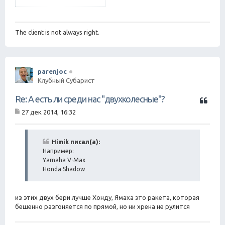
The client is not always right.
parenjoc
Клубный Субарист
Ц
Re: А есть ли среди нас "двухколесные"?
и
27 дек 2014, 16:32
т
С
а
о
о
т
б
Himik писал(а):
а
щ
Например:
е
Yamaha V-Max
н
Honda Shadow
и
е
из этих двух бери лучше Хонду, Ямаха это ракета, которая
бешенно разгоняется по прямой, но ни хрена не рулится