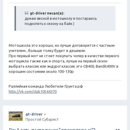
а
о
о
т
б
gt-driver писал(а):
а
щ
думаю весной в мотошколу и постараюсь
е
подкопить к сезону на байк )
н
и
е
Мотошкола это хорошо, но лучше договорится с частным
учителем...больше толку будет и дешевле.
Про первый мот не стоит покупать чопер в качестве первого
мотоцикла также как и спорта, лучше на первый сезон
выбрать классик или эндуро! классик это CB400, Bandit400V в
хорошем состоянии около 100-130р
Раллийная команда Любители-Грунта.рф
http://vk.com/club10544370
gt-driver
Простой Субарист
Ц