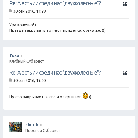
Ц
Re: А есть ли среди нас "двухколесные"?
и
30 сен 2016, 14:29
т
С
а
о
о
Ура конечно! )
т
б
Правда закрывать вот-вот придется, осень же. )))
а
щ
е
н
и
е
Toxa
Клубный Субарист
Ц
Re: А есть ли среди нас "двухколесные"?
и
30 сен 2016, 19:40
т
С
а
о
о
т
Ну кто закрывает, а кто и открывает
))
б
а
щ
е
н
и
е
Shurik
Простой Субарист