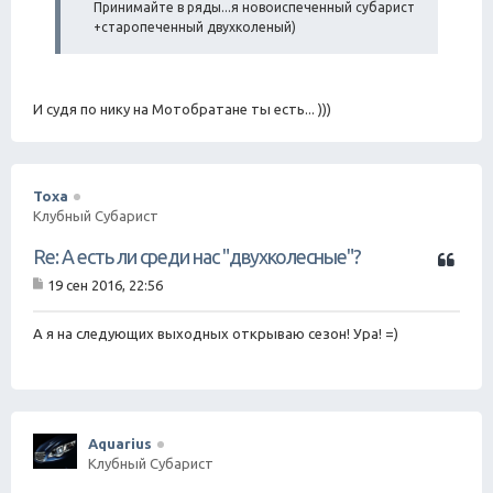
щ
Принимайте в ряды...я новоиспеченный субарист
е
+старопеченный двухколеный)
н
и
е
И судя по нику на Мотобратане ты есть... )))
Toxa
Клубный Субарист
Ц
Re: А есть ли среди нас "двухколесные"?
и
19 сен 2016, 22:56
т
С
а
о
о
А я на следующих выходных открываю сезон! Ура! =)
т
б
а
щ
е
н
и
е
Aquarius
Клубный Субарист