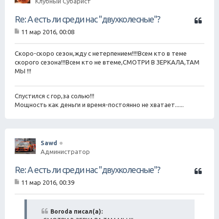
Клубный Субарист
Ц
Re: А есть ли среди нас "двухколесные"?
и
11 мар 2016, 00:08
т
С
а
о
о
Скоро-скоро сезон,жду с нетерпением!!!!Всем кто в теме
т
б
скорого сезона!!!Всем кто не втеме,СМОТРИ В ЗЕРКАЛА,ТАМ
а
щ
МЫ !!!
е
н
и
Спустился с гор,за солью!!!
е
Мощность как деньги и время-постоянно не хватает......
Sawd
Администратор
Ц
Re: А есть ли среди нас "двухколесные"?
и
11 мар 2016, 00:39
т
С
а
о
о
т
б
Boroda писал(а):
а
щ