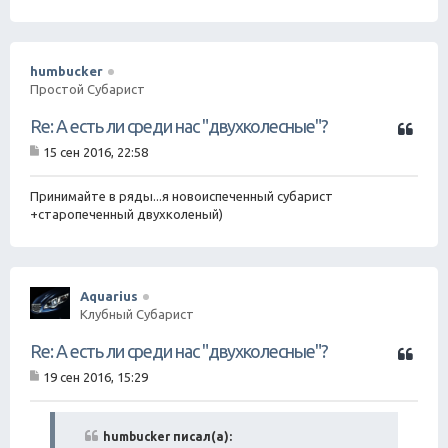
щ
е
н
и
е
humbucker
Простой Субарист
Ц
Re: А есть ли среди нас "двухколесные"?
и
15 сен 2016, 22:58
т
С
а
о
о
Принимайте в ряды...я новоиспеченный субарист
т
б
+старопеченный двухколеный)
а
щ
е
н
и
е
Aquarius
Клубный Субарист
Ц
Re: А есть ли среди нас "двухколесные"?
и
19 сен 2016, 15:29
т
С
а
о
о
т
б
humbucker писал(а):
а