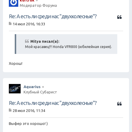
kurtruk
Модератор Форума
Ц
Re: А есть ли среди нас "двухколесные"?
и
14 июл 2016, 16:33
т
С
а
о
о
т
б
Mitya писал(а):
а
щ
Мой красавец!!! Honda VFR800 (юбилейная серия).
е
н
и
е
Хорош!
Aquarius
Клубный Субарист
Ц
Re: А есть ли среди нас "двухколесные"?
и
28 июл 2016, 11:34
т
С
а
о
о
Выфер это хорошо! )
т
б
а