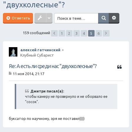
"двухколесные"?
ск
Ответить
159 сообщений
1
2
3
4
5
6
алексей гатчинский
Клубный Субарист
Ц
Re: А есть ли среди нас "двухколесные"?
и
11 ноя 2014, 21:17
т
С
а
о
о
т
б
Дмитри писал(а):
а
щ
чтобы камеру не провернуло и не оборвало ее
е
"сосок".
н
и
е
буксатор по научному, зря не поставил))))