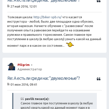
и
27 май 2016, 12:01
т
С
а
о
о
Толковая школа:
http://biker-spb.ru/
что касается
т
б
инструктора - любой, было две площадки одна обухово,
а
щ
вторая нарвская. Начнете обучение с "развесовки" после
е
получения опыта равновесия перейдете на осваивание
н
рулежки и правильного торможения. Самое главное при
и
е
поступлении в школу (в любую школу) узнать какой на данный
момент парк и в каком он состоянии...
Piligrim
Администратор
Ц
Re: А есть ли среди нас "двухколесные"?
и
01 июн 2016, 09:41
т
С
а
о
о
т
б
pavlik писал(а):
а
щ
Самое главное при поступлении в школу (в любую
е
школу) узнать какой на данный момент парк и в