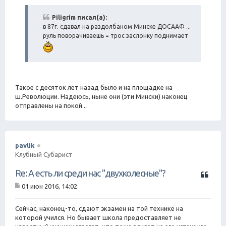
а
о
о
т
б
Piligrim писал(а):
а
щ
в 87г. сдавал на раздолбаном Минске ДОСААФ ...
е
руль поворачиваешь = трос заслонку поднимает
н
и
е
Такое с десяток лет назад было и на площадке на
ш.Революции. Надеюсь, ныне они (эти Мински) наконец
отправлены на покой...
pavlik
Клубный Субарист
Ц
Re: А есть ли среди нас "двухколесные"?
и
01 июн 2016, 14:02
т
С
а
о
о
Сейчас, наконец-то, сдают экзамен на той технике на
т
б
которой учился. Но бывает школа предоставляет не
а
щ