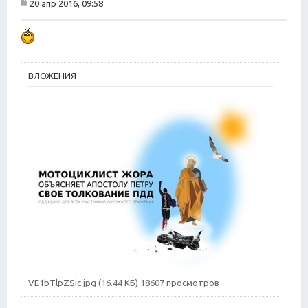
20 апр 2016, 09:58
т
С
а
о
о
т
б
а
щ
е
н
ВЛОЖЕНИЯ
и
е
VE1bTlpZSic.jpg (16.44 КБ) 18607 просмотров