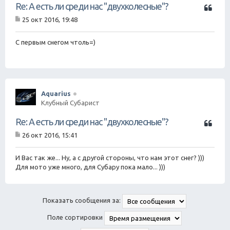
Ц
Re: А есть ли среди нас "двухколесные"?
и
25 окт 2016, 19:48
т
С
а
о
о
С первым снегом чтоль=)
т
б
а
щ
е
н
и
е
Aquarius
Клубный Субарист
Ц
Re: А есть ли среди нас "двухколесные"?
и
26 окт 2016, 15:41
т
С
а
о
о
И Вас так же... Ну, а с другой стороны, что нам этот снег? )))
т
б
Для мото уже много, для Субару пока мало... )))
а
щ
е
н
и
Показать сообщения за:
е
Поле сортировки