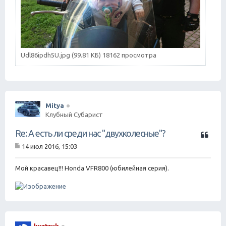
Udl86ipdh5U.jpg (99.81 КБ) 18162 просмотра
Mitya
Клубный Субарист
Ц
Re: А есть ли среди нас "двухколесные"?
и
14 июл 2016, 15:03
т
С
а
о
о
Мой красавец!!! Honda VFR800 (юбилейная серия).
т
б
а
щ
е
н
и
е