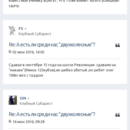
известный ученику агрегат, что тоже влияет на его успешную
е
сдачу.
н
и
е
FS
Клубный Субарист
Ц
Re: А есть ли среди нас "двухколесные"?
и
02 июн 2016, 16:05
т
С
а
о
о
Сдавал в сентябре 15 года на шоссе Революции .сдавали на
т
б
"макаке"(Минск 125кубов),не шибко убитый ,но ребят over
а
щ
100кг вёз с трудом .
е
н
и
е
SiN
Клубный Субарист
Ц
Re: А есть ли среди нас "двухколесные"?
и
16 июн 2016, 09:28
т
С
а
о