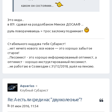
н
и
каком он состоянии...
е
Это ннда...
в 87г. сдавал на раздолбаном Минске ДОСААФ ...
руль поворачиваешь = трос заслонку поднимает
Стабильного наддува тебе Субарист!
...нет ничего нового: все новое — это хорошо забытое
старое!
...Пессимист - это хорошо информированный оптимист, а
оптимист - хорошо инструктированный пессимист.
...не работаю в Созвездии с 31/12/2018, ушёл на пенсию.
Aquarius
Клубный Субарист
Ц
Re: А есть ли среди нас "двухколесные"?
и
01 июн 2016, 11:54
т
С