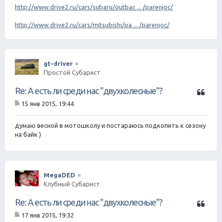
http://www.drive2.ru/cars/subaru/outbac ... /parenjoc/
http://www.drive2.ru/cars/mitsubishi/pa ... /parenjoc/
gt-driver
Простой Субарист
Ц
Re: А есть ли среди нас "двухколесные"?
и
15 янв 2015, 19:44
т
С
а
о
о
думаю весной в мотошколу и постараюсь подкопить к сезону
т
б
на байк )
а
щ
е
н
и
е
MegaDED
Клубный Субарист
Ц
Re: А есть ли среди нас "двухколесные"?
и
17 янв 2015, 19:32
т
С