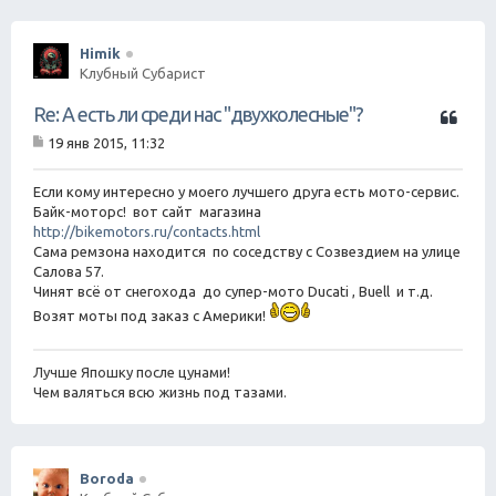
Himik
Клубный Субарист
Ц
Re: А есть ли среди нас "двухколесные"?
и
19 янв 2015, 11:32
т
С
а
о
о
Если кому интересно у моего лучшего друга есть мото-сервис.
т
б
Байк-моторс! вот сайт магазина
а
щ
http://bikemotors.ru/contacts.html
е
Сама ремзона находится по соседству с Созвездием на улице
н
Салова 57.
и
е
Чинят всё от снегохода до супер-мото Ducati , Buell и т.д.
Возят моты под заказ с Америки!
Лучше Япошку после цунами!
Чем валяться всю жизнь под тазами.
Boroda