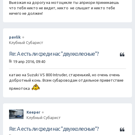
Выезжая на дорогу на мотоцикле ты априори принимаешь
что тебя никто не видит, никто не слышит и никто тебе
ничего не должен!
pavlik
Клубный Субарист
Ц
Re: А есть ли среди нас "двухколесные"?
и
19 апр 2016, 09:40
т
С
а
о
о
катаю на Suzuki VS 800 Intruder, старенький, но очень очень
т
б
добротный конь. Всем субароводам отдельное приветствие
а
щ
е
прямотока
н
и
е
Keeper
Клубный Субарист
Ц
Re: А есть ли среди нас "двухколесные"?
и