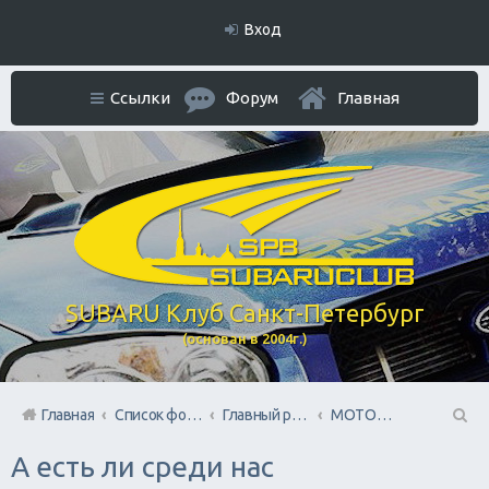
Вход
Ссылки
Форум
Главная
SUBARU Клуб Санкт-Петербург
(основан в 2004г.)
Главная
Список форумов
Главный раздел
МОТОжизнь Субаристов
П
А есть ли среди нас
ои