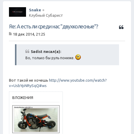
Snake
Клубный Субарист
Ц
Re: А есть ли среди нас "двухколесные"?
и
18 дек 2014, 21:25
т
С
а
о
о
т
б
Sadist писал(а):
а
щ
Во, только бы руль пониже.
е
н
и
е
Вот такой не хочешь
http://www.youtube.com/watch?
v=UsbYpNRySqQ#ws
ВЛОЖЕНИЯ