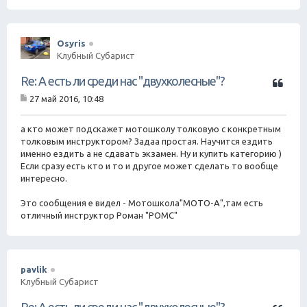
Osyris
Клубный Субарист
Ц
Re: А есть ли среди нас "двухколесные"?
и
27 май 2016, 10:48
т
С
а
о
о
а кто может подскажет мотошколу толковую с конкретным
т
б
толковым инструктором? Задаа простая. Научится ездить
а
щ
именно ездить а не сдавать экзамен. Ну и купить категорию )
е
Если сразу есть кто и то и другое может сделать то вообще
н
интересно.
и
е
Это сообщения е видел - Мотошкола"МОТО-А",там есть
отличный инструктор Роман "РОМС"
pavlik
Клубный Субарист
Ц
Re: А есть ли среди нас "двухколесные"?