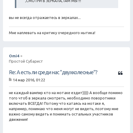
,СМОТРИ В ЗЕРКАЛА,ТАМ МЫ !!!
е
н
и
е
вы не всегда отражаетесь в зеркалах...
Мне наплевать на критику очередного нытика!
Omi4
Простой Субарист
Ц
Re: А есть ли среди нас "двухколесные"?
и
14 мар 2016, 01:22
т
С
а
о
о
не каждый вампир кто на мотаке ездит))))) А вообще помимо
т
б
того чтоб в зеркала смотреть, необходимо поворотники
а
щ
включать ВСЕГДА! Потому что катаясь на мотаке я,
е
например, понимаю что меня могут не видеть, поэтому мне
н
важно самому видеть и понимать остальных участников
и
е
движения!