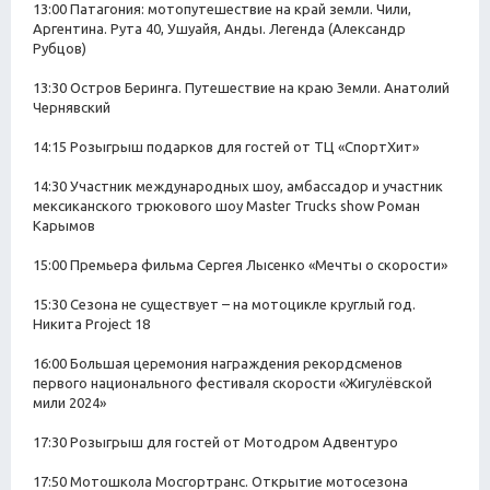
13:00 Патагония: мотопутешествие на край земли. Чили,
Аргентина. Рута 40, Ушуайя, Анды. Легенда (Александр
Рубцов)
13:30 Остров Беринга. Путешествие на краю Земли. Анатолий
Чернявский
14:15 Розыгрыш подарков для гостей от ТЦ «СпортХит»
14:30 Участник международных шоу, амбассадор и участник
мексиканского трюкового шоу Mаster Trucks show Роман
Карымов
15:00 Премьера фильма Сергея Лысенко «Мечты о скорости»
15:30 Сезона не существует – на мотоцикле круглый год.
Никита Project 18
16:00 Большая церемония награждения рекордсменов
первого национального фестиваля скорости «Жигулёвской
мили 2024»
17:30 Розыгрыш для гостей от Мотодром Адвентуро
17:50 Мотошкола Мосгортранс. Открытие мотосезона