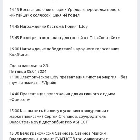
14:15 Восстановление старых Уралов и переделка нового
«китайца» с коляской. Саня Чётодел
14:45 Награждение Кастом&Тюнинг Шоу
15:45 Розыгрыш подарков для гостей от ТЦ «СпортХит»
16:00 Награждение победителей народного голосования
KickStarter
Сцена павильона 2.3
Пятница 05.04.2024
11:00 Электрическое шоу-презентация «Чистая энергия – без
шума и пыли» на ЕДрайв
14:40 Презентация приложения для активного отдыха
«Фриссон»
15:00 Как выжить бизнесу в условиях конкуренции с
маркетплейсами? Сергей Степанов, соучредитель
ВелоСтрана.ру и дистрибьютор ASPECT
15:30 Велотрансмиссия Савинова. Савинов Максим
Владимирович, доцент ГУАП (СПб гос. университет