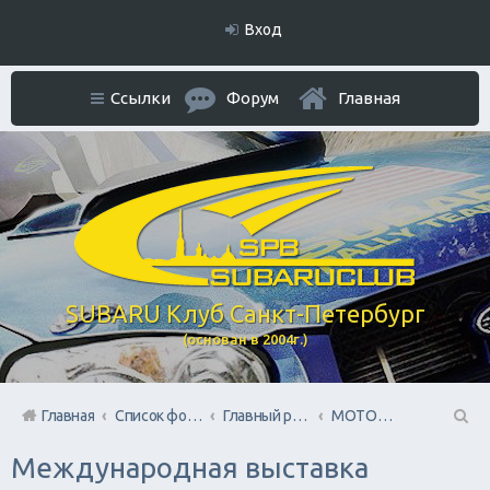
Вход
Ссылки
Форум
Главная
SUBARU Клуб Санкт-Петербург
(основан в 2004г.)
Главная
Список форумов
Главный раздел
МОТОжизнь Субаристов
П
Международная выставка
ои