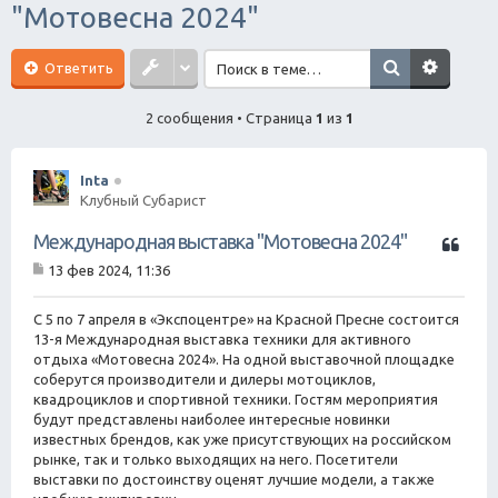
"Мотовесна 2024"
ск
Ответить
2 сообщения • Страница
1
из
1
Inta
Клубный Субарист
Ц
Международная выставка "Мотовесна 2024"
и
13 фев 2024, 11:36
т
С
а
о
о
С 5 по 7 апреля в «Экспоцентре» на Красной Пресне состоится
т
б
13-я Международная выставка техники для активного
а
щ
отдыха «Мотовесна 2024». На одной выставочной площадке
е
соберутся производители и дилеры мотоциклов,
н
квадроциклов и спортивной техники. Гостям мероприятия
и
е
будут представлены наиболее интересные новинки
известных брендов, как уже присутствующих на российском
рынке, так и только выходящих на него. Посетители
выставки по достоинству оценят лучшие модели, а также