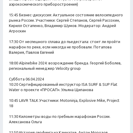
аэрокосмического приборостроения)
15:45 Бизнес-дискуссия: Актуальное состояние велосипедного
рынка России. Участники: Сергей Степанов, Сергей Рассохин,
Кирилл Остапенко, Владимир Шумов. Модератор: Андрей
Агроскин
17:30 От неспешного сплава до пьедестала: стоит ли пройти
марафон по реке, если никогда не пробовали. Потапова
Валерия, Павлов Евгений
18:00 Alpinebike 2024: возрождение бренда. Георгий Боболев,
региональный менеджер Velocity group
Суббота 06.04.2024
10:20 Сертифицированный инструктор ISA SURF & SUP Flat
Water о проекте «ПРОСАП». Ульяна Щипанова
10:45 LAVR TALK Участники: Motoninja, Explosive Mike, Project
18
11:30 Километры воды по гребным марафонам России.
Алексанова Ольга
11:50 История серфинга на Камчатке. Антон Морозов