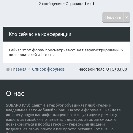
2 сообщения • Страница
1
из
1
Перейти
Кто сейчас на конференции
Сейчас этот форум просматривают: нет зарегистрированных
пользователей и 1 гость
Главная
Список форумов
Часовой пояс:
UTC+03:00
О нас
SUBARU Клуб Санкт-Петербург объединяет любителей и
владельцев автомобилей Subaru. На этом форуме вы найдете
интересующую вас информацию по эксплуатации и ремонту
вашего автомобиля, отзывы владельцев, а так же сможете
познакомиться и пообщаться с интересными людьми,
поделиться своим опытом или просто оставить отзывы о