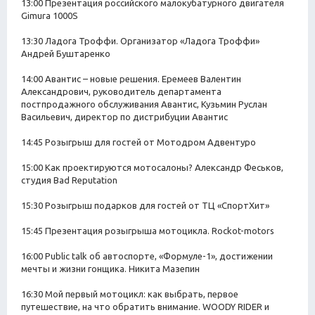
13:00 Презентация российского малокубатурного двигателя
Gimura 1000S
13:30 Ладога Троффи. Организатор «Ладога Троффи»
Андрей Буштаренко
14:00 Авантис – новые решения. Еремеев Валентин
Александрович, руководитель департамента
постпродажного обслуживания Авантис, Кузьмин Руслан
Васильевич, директор по дистрибуции Авантис
14:45 Розыгрыш для гостей от Мотодром Адвентуро
15:00 Как проектируются мотосалоны? Александр Феськов,
студия Bad Reputation
15:30 Розыгрыш подарков для гостей от ТЦ «СпортХит»
15:45 Презентация розыгрыша мотоцикла. Rockot-motors
16:00 Public talk об автоспорте, «Формуле-1», достижении
мечты и жизни гонщика. Никита Мазепин
16:30 Мой первый мотоцикл: как выбрать, первое
путешествие, на что обратить внимание. WOODY RIDER и