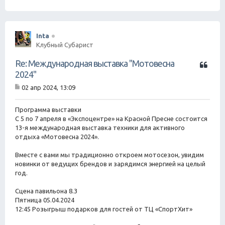
Inta
Клубный Субарист
Ц
Re: Международная выставка "Мотовесна
и
2024"
т
02 апр 2024, 13:09
а
С
т
о
о
а
Программа выставки
б
С 5 по 7 апреля в «Экспоцентре» на Красной Пресне состоится
щ
13-я международная выставка техники для активного
е
отдыха «Мотовесна 2024».
н
и
е
Вместе с вами мы традиционно откроем мотосезон, увидим
новинки от ведущих брендов и зарядимся энергией на целый
год.
Сцена павильона 8.3
Пятница 05.04.2024
12:45 Розыгрыш подарков для гостей от ТЦ «СпортХит»