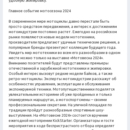
удобную экипировку.
Главное событие мотосезона 2024
В современном мире мотоциклы давно перестали быть
просто средством передвижения, а интерес к достижениям
мотоиндустрии постоянно растет. Ежегодно на российском
рынке появляются новые модели мототехники,
производители предлагают удачные технические решения, а
популярные бренды презентуют коллекции будущего года.
Увидеть мир мототехники во всем его разнообразии в одном
месте можно только на выставке «Мотовесна 2024».
Вниманию посетителей будут представлены премьеры
отечественной и зарубежной мототехники и экипировки.
Особый интерес вызовут редкие модели байков, а также
ретро-мотоциклы. Эксперты мотоиндустрии расскажут об
особенностях управления, эксплуатации и обслуживания
экспонируемой техники. Мотопутешественники поделятся
увлекательными историями об уже пройденных и только
планируемых маршрутах, а мотоспортсмены – своими
профессиональными секретами. На уличной площадке по
традиции пройдут разнообразные спортивные шоу-
выступления. На «Мотовесне 2024» состоится вручение
ежегодной мотопремии KickStarter. Организаторы и гости
мероприятия в ходе беспристрастного отбора определят