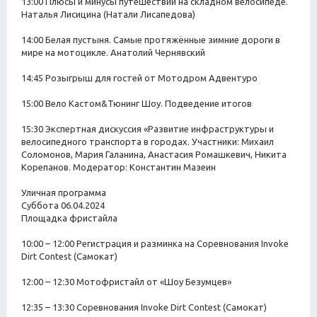
13:00 Плюсы и минусы путешествий на складном велосипеде.
Наталья Лисицина (Натали Лисапедова)
14:00 Белая пустыня. Самые протяжённые зимние дороги в
мире на мотоцикле. Анатолий Чернявский
14:45 Розыгрыш для гостей от Мотодром Адвентуро
15:00 Вело Кастом&Тюнинг Шоу. Подведение итогов
15:30 Экспертная дискуссия «Развитие инфраструктуры и
велосипедного транспорта в городах. Участники: Михаил
Соломонов, Мария Галанина, Анастасия Ромашкевич, Никита
Корепанов. Модератор: Константин Мазеин
Уличная программа
Суббота 06.04.2024
Площадка фристайла
10:00 – 12:00 Регистрация и разминка на Соревнования Invoke
Dirt Contest (Самокат)
12:00 – 12:30 Мотофристайл от «Шоу Безумцев»
12:35 – 13:30 Соревнования Invoke Dirt Contest (Самокат)