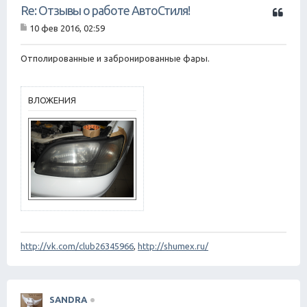
Ц
Re: Отзывы о работе АвтоСтиля!
и
10 фев 2016, 02:59
т
С
а
о
о
Отполированные и забронированные фары.
т
б
а
щ
е
н
ВЛОЖЕНИЯ
и
е
http://vk.com/club26345966
,
http://shumex.ru/
SANDRA