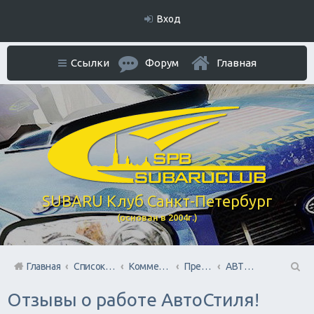
Вход
Ссылки
Форум
Главная
SUBARU Клуб Санкт-Петербург
(основан в 2004г.)
Главная
Список форумов
Коммерческий Отдел. Официальное расположение платной РЕКЛАМЫ.
Предоставление услуг Населению форума.
АВТОСТИЛЬ by SANDRA
П
Отзывы о работе АвтоСтиля!
ои