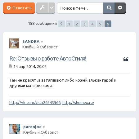
ск
Ответить
158 сообщений
1
2
3
4
5
6
SANDRA
Клубный Субарист
Ц
Re: Отзывы о работе АвтоСтиля!
и
14 апр 2014, 20:02
т
С
а
о
о
Там не красят ,а затягивают либо кожей,алькантарой и
т
б
другими материалами.
а
щ
е
н
http://vk.com/club26345966
,
http://shumex.ru/
и
е
parenjoc
Клубный Субарист