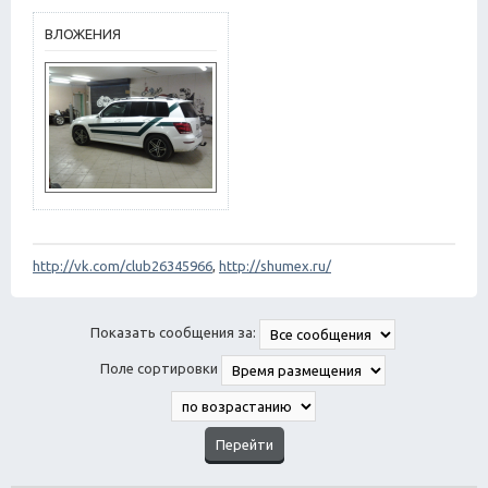
е
н
ВЛОЖЕНИЯ
и
е
http://vk.com/club26345966
,
http://shumex.ru/
Показать сообщения за:
Поле сортировки