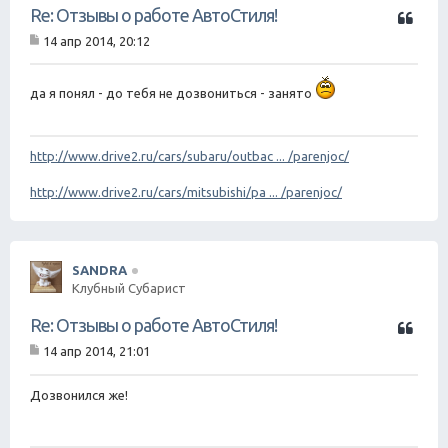
Ц
Re: Отзывы о работе АвтоСтиля!
и
14 апр 2014, 20:12
т
С
а
о
о
т
да я понял - до тебя не дозвониться - занято
б
а
щ
е
н
http://www.drive2.ru/cars/subaru/outbac ... /parenjoc/
и
е
http://www.drive2.ru/cars/mitsubishi/pa ... /parenjoc/
SANDRA
Клубный Субарист
Ц
Re: Отзывы о работе АвтоСтиля!
и
14 апр 2014, 21:01
т
С
а
о
о
Дозвонился же!
т
б
а
щ
е