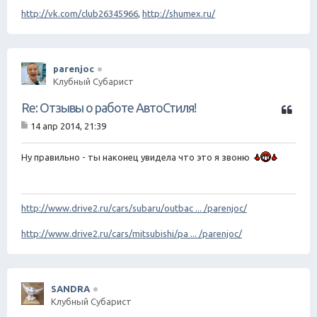
н
http://vk.com/club26345966
,
http://shumex.ru/
и
е
parenjoc
Клубный Субарист
Ц
Re: Отзывы о работе АвтоСтиля!
и
14 апр 2014, 21:39
т
С
а
о
о
Ну правильно - ты наконец увидела что это я звоню
т
б
а
щ
е
н
http://www.drive2.ru/cars/subaru/outbac ... /parenjoc/
и
е
http://www.drive2.ru/cars/mitsubishi/pa ... /parenjoc/
SANDRA
Клубный Субарист