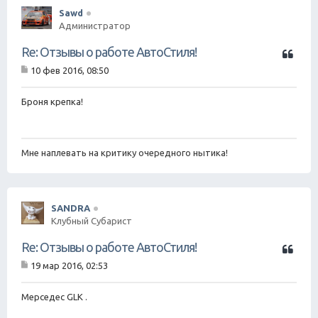
Sawd
Администратор
Ц
Re: Отзывы о работе АвтоСтиля!
и
10 фев 2016, 08:50
т
С
а
о
о
Броня крепка!
т
б
а
щ
е
н
Мне наплевать на критику очередного нытика!
и
е
SANDRA
Клубный Субарист
Ц
Re: Отзывы о работе АвтоСтиля!
и
19 мар 2016, 02:53
т
С
а
о
о
Мерседес GLK .
т
б
а
щ