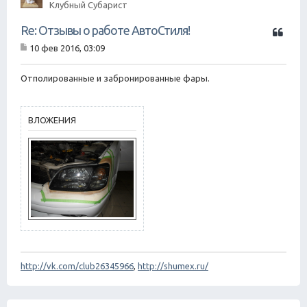
Клубный Субарист
Ц
Re: Отзывы о работе АвтоСтиля!
и
10 фев 2016, 03:09
т
С
а
о
о
Отполированные и забронированные фары.
т
б
а
щ
е
н
ВЛОЖЕНИЯ
и
е
http://vk.com/club26345966
,
http://shumex.ru/