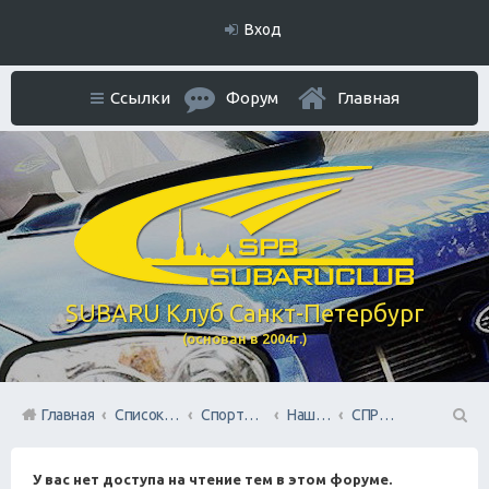
Вход
Ссылки
Форум
Главная
SUBARU Клуб Санкт-Петербург
(основан в 2004г.)
Главная
Список форумов
Спортивный раздел
Наша команда SUBARU TEAM SPB
СПРИНТ
П
У вас нет доступа на чтение тем в этом форуме.
ои