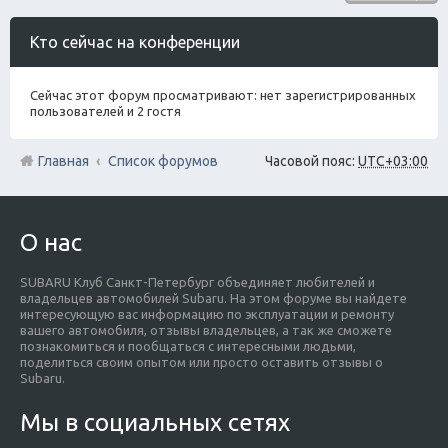
Кто сейчас на конференции
Сейчас этот форум просматривают: нет зарегистрированных
пользователей и 2 гостя
Главная
Список форумов
Часовой пояс:
UTC+03:00
О нас
SUBARU Клуб Санкт-Петербург объединяет любителей и
владельцев автомобилей Subaru. На этом форуме вы найдете
интересующую вас информацию по эксплуатации и ремонту
вашего автомобиля, отзывы владельцев, а так же сможете
познакомиться и пообщаться с интересными людьми,
поделиться своим опытом или просто оставить отзывы о
Subaru.
Мы в социальных сетях