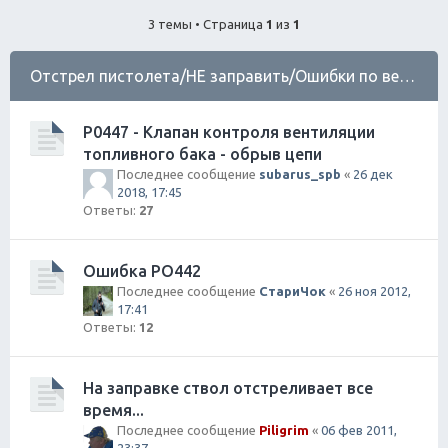
ск
3 темы • Страница
1
из
1
Отстрел пистолета/НЕ заправить/Ошибки по вентиляции Бензо Бака
P0447 - Клапан контроля вентиляции
топливного бака - обрыв цепи
Последнее сообщение
subarus_spb
«
26 дек
2018, 17:45
Ответы:
27
Ошибка РО442
Последнее сообщение
СтариЧок
«
26 ноя 2012,
17:41
Ответы:
12
На заправке ствол отстреливает все
время...
Последнее сообщение
Piligrim
«
06 фев 2011,