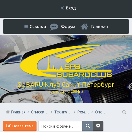
Вход
Ссылки
Форум
Главная
SUBARU Клуб Санкт-Петербург
(основан в 2004г.)
Главная
Список форумов
Технический раздел
Ремонт / Обслуживание и обмен опытом
Отстрел пистолета/НЕ заправить/Ошибки по вентиляции Бензо Бака
П
Новая тема
ои