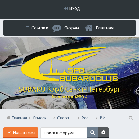
Вход
Ссылки
Форум
Главная
SUBARU Клуб Санкт-Петербург
(основан в 2004г.)
Главная
Список форумов
Спортивный раздел
Российский АВТОспорт
ВИДЕО ролики и фильмы
П
Новая тема
ои