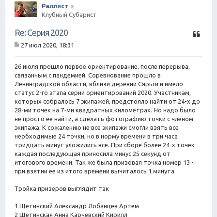
Раллист
Клубный Субарист
Ц
Re: Серия 2020
и
27 июл 2020, 18:31
т
С
а
о
о
26 июля прошло первое ориентирование, после перерыва,
т
б
связанным с пандемией. Соревнование прошло в
а
щ
Ленинградской области, вблизи деревни Сярьги и имело
е
статус 2-го этапа серии ориентирований 2020. Участникам,
н
которых собралось 7 экипажей, предстояло найти от 24-х до
и
е
28-ми точек на 7-ми квадратных километрах. Но надо было
не просто ее найти, а сделать фотографию точки с членом
экипажа. К сожалению не все экипажи смогли взять все
необходимые 24 точки, но в норму времени в три часа
тридцать минут уложились все. При сборе более 24-х точек
каждая последующая приносила минус 25 секунд от
итогового времени. Так же была призовая точка номер 13 -
при взятии ее из итого времени вычиталось 1 минута.
Тройка призеров выглядит так
1 Щетинский Александр Лобанцев Артем
2 Щетинская Анна Карчевский Кирилл