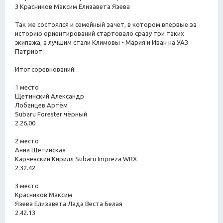
3 Красников Максим Елизавета Язева
Так же состоялся и семейный зачет, в котором впервые за
историю ориентирований стартовало сразу три таких
экипажа, а лучшим стали Климовы - Мария и Иван на УАЗ
Патриот.
Итог соревнований:
1 место
Щетинский Александр
Лобанцев Артём
Subaru Forester чёрный
2.26.00
2 место
Анна Щетинская
Карчевский Кирилл Subaru Impreza WRX
2.32.42
3 место
Красников Максим
Язева Елизавета Лада Веста Белая
2.42.13