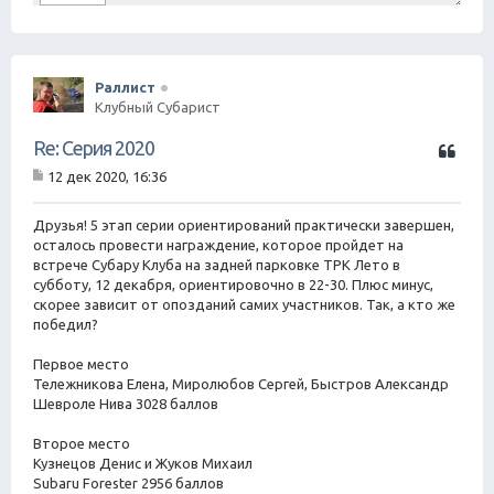
Раллист
Клубный Субарист
Ц
Re: Серия 2020
и
12 дек 2020, 16:36
т
С
а
о
о
Друзья! 5 этап серии ориентирований практически завершен,
т
б
осталось провести награждение, которое пройдет на
а
щ
встрече Субару Клуба на задней парковке ТРК Лето в
е
субботу, 12 декабря, ориентировочно в 22-30. Плюс минус,
н
скорее зависит от опозданий самих участников. Так, а кто же
и
е
победил?
Первое место
Тележникова Елена, Миролюбов Сергей, Быстров Александр
Шевроле Нива 3028 баллов
Второе место
Кузнецов Денис и Жуков Михаил
Subaru Forester 2956 баллов