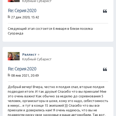
Клубный Субарист
Ц
Re: Серия 2020
и
27 дек 2020, 15:42
т
С
а
о
о
Следующий этап состоится 6 января в близи поселка
т
б
Суоранда
а
щ
е
н
и
е
Раллист
Клубный Субарист
Ц
Re: Серия 2020
и
08 янв 2021, 20:49
т
С
а
о
о
Добрый вечер! Вчера, честно я полдня спал, вторые полдня
т
б
подводил итоги. И так друзья! Спасибо что вы приехали! Мне
а
щ
это очень важно! Как обычно за неделю до соревнования 5
е
человек, организаторы в шоке, кому это надо, себестоимость
н
в минус... и тут в конце 15 экипажей ))) Спасибо что вы все
и
е
приехали и доверились нам! Я очень надеюсь, что вы не
подвергли риску свое здоровье и ваши автомобили. Так вот.