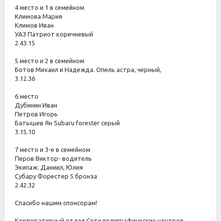
4 место и 1 в семейном
Климова Мария
Климов Иван
УАЗ Патриот коричневый
2.43.15
5 место и 2 в семейном
Ботов Михаил и Надежда. Опель астра, черный,
3.12.36
6 место
Дубинин Иван
Петров Игорь
Батышев Ян Subaru forester серый
3.15.10
7 место и 3-е в семейном
Перов Виктор- водитель
Экипаж: Даниил, Юлия
Субару Форестер 5 бронза
2.42.32
Спасибо нашим спонсорам!
Корпоративный отдел Сети полиграфических центров