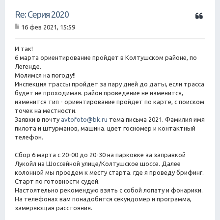
Ц
Re: Серия 2020
и
16 фев 2021, 15:59
т
С
а
о
о
И так!
т
б
6 марта ориентирование пройдет в Колтушском районе, по
а
щ
Легенде.
е
Молимся на погоду!!
н
Инспекция трассы пройдет за пару дней до даты, если трасса
и
е
будет не проходимая. район проведение не изменится,
изменится тип - ориентирование пройдет по карте, с поиском
точек на местности.
Заявки в почту
avtofoto@bk.ru
тема письма 2021. Фамилия имя
пилота и штурманов, машина. цвет госномер и контактный
телефон.
Сбор 6 марта с 20-00 до 20-30 на парковке за заправкой
Лукойл на Шоссейной улице/Колтушское шоссе. Далее
колонной мы проедем к месту старта. где я проведу брифинг.
Старт по готовности судей.
Настоятельно рекомендую взять с собой лопату и фонарики.
На телефонах вам понадобится секундомер и программа,
замеряющая расстояния.