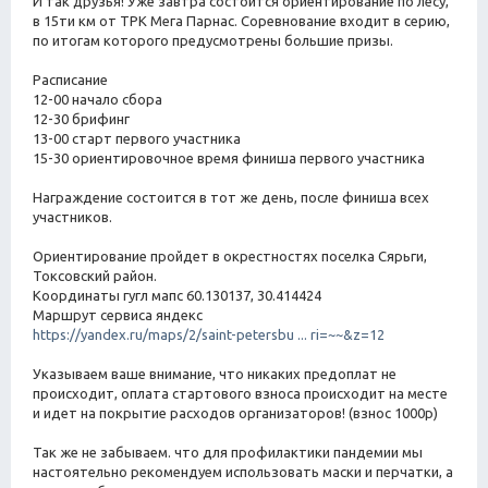
И так друзья! Уже завтра состоится ориентирование по лесу,
т
б
в 15ти км от ТРК Мега Парнас. Соревнование входит в серию,
а
щ
по итогам которого предусмотрены большие призы.
е
н
Расписание
и
е
12-00 начало сбора
12-30 брифинг
13-00 старт первого участника
15-30 ориентировочное время финиша первого участника
Награждение состоится в тот же день, после финиша всех
участников.
Ориентирование пройдет в окрестностях поселка Сярьги,
Токсовский район.
Координаты гугл мапс 60.130137, 30.414424
Маршрут сервиса яндекс
https://yandex.ru/maps/2/saint-petersbu ... ri=~~&z=12
Указываем ваше внимание, что никаких предоплат не
происходит, оплата стартового взноса происходит на месте
и идет на покрытие расходов организаторов! (взнос 1000р)
Так же не забываем. что для профилактики пандемии мы
настоятельно рекомендуем использовать маски и перчатки, а