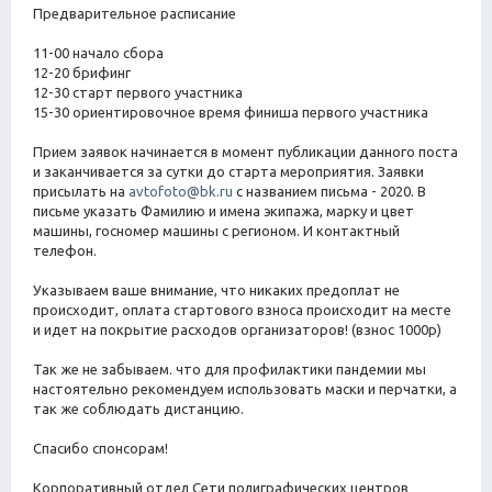
Предварительное расписание
11-00 начало сбора
12-20 брифинг
12-30 старт первого участника
15-30 ориентировочное время финиша первого участника
Прием заявок начинается в момент публикации данного поста
и заканчивается за сутки до старта мероприятия. Заявки
присылать на
avtofoto@bk.ru
с названием письма - 2020. В
письме указать Фамилию и имена экипажа, марку и цвет
машины, госномер машины с регионом. И контактный
телефон.
Указываем ваше внимание, что никаких предоплат не
происходит, оплата стартового взноса происходит на месте
и идет на покрытие расходов организаторов! (взнос 1000р)
Так же не забываем. что для профилактики пандемии мы
настоятельно рекомендуем использовать маски и перчатки, а
так же соблюдать дистанцию.
Спасибо спонсорам!
Корпоративный отдел Сети полиграфических центров