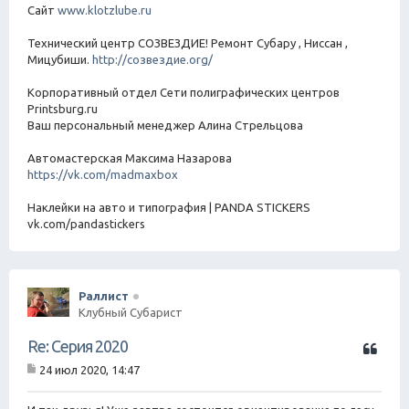
Сайт
www.klotzlube.ru
Технический центр СОЗВЕЗДИЕ! Ремонт Субару , Ниссан ,
Мицубиши.
http://созвездие.org/
Корпоративный отдел Сети полиграфических центров
Printsburg.ru
Ваш персональный менеджер Алина Стрельцова
Автомастерская Максима Назарова
https://vk.com/madmaxbox
Наклейки на авто и типография | PANDA STICKERS
vk.com/pandastickers
Раллист
Клубный Субарист
Ц
Re: Серия 2020
и
24 июл 2020, 14:47
т
С
а
о
о