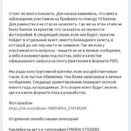
Стоит не много пояснить. Для начала извиняюсь, что ввел в
заблуждение участников на брифинге по поводу 10 баллов.
Для равенства я не стал их начислять. так же на этом этапе не
было баллов за креатив, что сказалось на скучности
фотографий. В следующей серии, если она будет, креатив
пойдет в отдельный зачет, вместо Командного зачета, в
который до сих пор никто не заявился. Так же если у
участников есть вопросы - пишите их не в личные сообщения,
а либо в комментарии под постом, либо в качестве
официального запроса на почту (претензия в формате PDF).
Мы рады конструктивной критике, если она действительно
такая. А не пустые обвинения, тем более написанные в личных
сообщениях. Следуеще ориентирование планируется после
нового года, на праздниках. Это скорее всего будет лесное,
где и в каком формате пока в разработке.
Фотоальбом
https://vk.com/album-198918054_274743269
Отдельное спасибо нашим спонсорам!
Наклейки на авто и типография | PANDA STICKERS