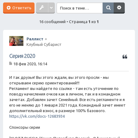
ск
Ответить
16 сообщений • Страница
1
из
1
Раллист
Клубный Субарист
Ц
Серия 2020
и
18 фев 2020, 16:14
т
С
а
о
о
И так друзья! Вы этого ждали, вы этого просли - мы
т
б
открываем серию ориентирований!!!
а
щ
Регламент вы найдете по ссылке - там есть уточнение по
е
поводу начисления очков как в личном, так и в командном
н
зачетах. Добавлен зачет Семейный. Все есть регламенте и я
и
е
его не меняю до 1 января 2021 года. Командный зачет имеет
дополнительный взнос, в размере 100% базового.
https://vk.com/docs-12683934
Спонсоры серии