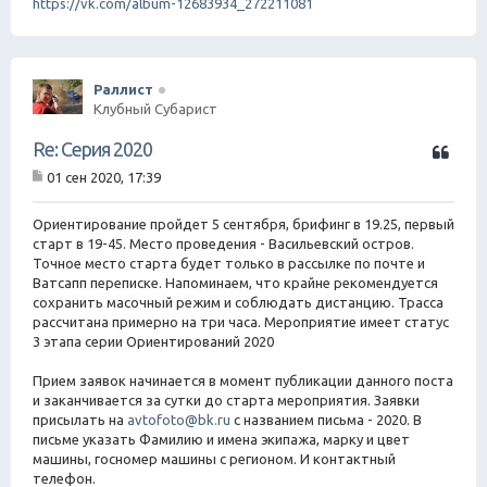
https://vk.com/album-12683934_272211081
Раллист
Клубный Субарист
Ц
Re: Серия 2020
и
01 сен 2020, 17:39
т
С
а
о
о
Ориентирование пройдет 5 сентября, брифинг в 19.25, первый
т
б
старт в 19-45. Место проведения - Васильевский остров.
а
щ
Точное место старта будет только в рассылке по почте и
е
Ватсапп переписке. Напоминаем, что крайне рекомендуется
н
сохранить масочный режим и соблюдать дистанцию. Трасса
и
е
рассчитана примерно на три часа. Мероприятие имеет статус
3 этапа серии Ориентирований 2020
Прием заявок начинается в момент публикации данного поста
и заканчивается за сутки до старта мероприятия. Заявки
присылать на
avtofoto@bk.ru
с названием письма - 2020. В
письме указать Фамилию и имена экипажа, марку и цвет
машины, госномер машины с регионом. И контактный
телефон.