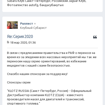
Subaru Клуб Санкт-Петербург, Российский Jaguar Клуб,
Фотоагенство autofg, бандасубанутых
Раллист
Клубный Субарист
Ц
Re: Серия 2020
и
18 мар 2020, 01:36
т
С
а
о
о
В связи с предписаниями правительства и РАФ о переносе на
т
б
время из-за эпидемии всех массовых мероприятий мы так же
а
щ
переносим нашу серию ориентирований, во избежание
е
инцидентов с нашей с вами безопасностью.
н
и
е
Спасибо нашим спонсорам за поддержку!
Спонсоры серии
"KLOTZ RUSSIA (Санкт-Петербург, Россия) - Официальный
Дистрибьютор компании KLOTZ (США) - известного
производителя масел для двигателей и трансмиссий,
спортивного топлива."