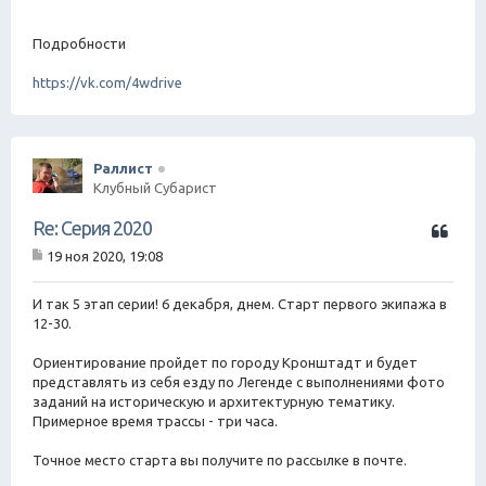
Подробности
https://vk.com/4wdrive
Раллист
Клубный Субарист
Ц
Re: Серия 2020
и
19 ноя 2020, 19:08
т
С
а
о
о
И так 5 этап серии! 6 декабря, днем. Старт первого экипажа в
т
б
12-30.
а
щ
е
Ориентирование пройдет по городу Кронштадт и будет
н
представлять из себя езду по Легенде с выполнениями фото
и
е
заданий на историческую и архитектурную тематику.
Примерное время трассы - три часа.
Точное место старта вы получите по рассылке в почте.