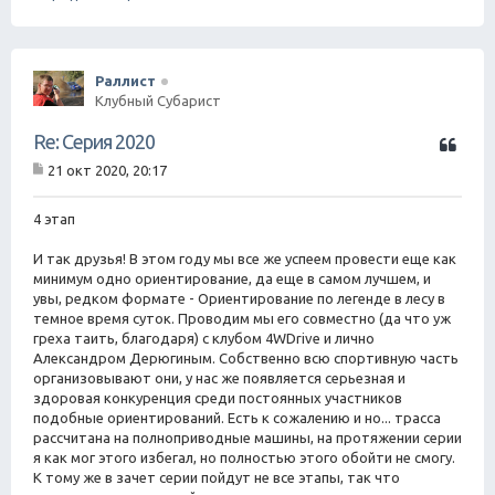
Раллист
Клубный Субарист
Ц
Re: Серия 2020
и
21 окт 2020, 20:17
т
С
а
о
о
4 этап
т
б
а
щ
И так друзья! В этом году мы все же успеем провести еще как
е
минимум одно ориентирование, да еще в самом лучшем, и
н
увы, редком формате - Ориентирование по легенде в лесу в
и
е
темное время суток. Проводим мы его совместно (да что уж
греха таить, благодаря) с клубом 4WDrive и лично
Александром Дерюгиным. Собственно всю спортивную часть
организовывают они, у нас же появляется серьезная и
здоровая конкуренция среди постоянных участников
подобные ориентирований. Есть к сожалению и но... трасса
рассчитана на полноприводные машины, на протяжении серии
я как мог этого избегал, но полностью этого обойти не смогу.
К тому же в зачет серии пойдут не все этапы, так что