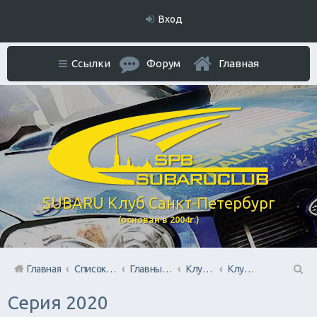
Вход
Ссылки
Форум
Главная
SUBARU Клуб Санкт-Петербург
(основан в 2004г.)
Главная
Список форумов
Главный раздел
Клубные мероприятия и встречи
Клубные Ориентирования
П
Серия 2020
ои