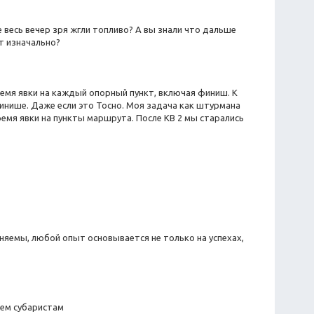
се весь вечер зря жгли топливо? А вы знали что дальше
ут изначально?
ремя явки на каждый опорный пункт, включая финиш. К
финише. Даже если это Тосно. Моя задача как штурмана
емя явки на пункты маршрута. После КВ 2 мы старались
няемы, любой опыт основывается не только на успехах,
чем субаристам