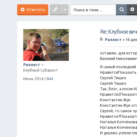
Ответить
Re: Клубное ве
Раллист
»
16 дек
С
о
о
оставлю. для исто
б
Василий Николаеви
щ
Раллист
е
Я самый последний
Клубный Субарист
н
НравитсяПоказать 
и
Сергей Тишко
Июнь 2014
/
844
е
Сергей Тишко
Так, блэт, а после
Нравится2Показать
Константин Жук
Константин Жук от
Сергей, то самое ч
Нравится7Показать
Наталья Копчёнов
Наталья Копчёнов
И дерево успели сп