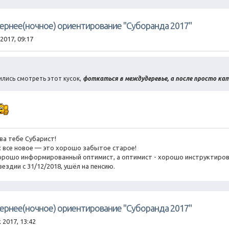
чернее(ночное) ориентирование "Суборанда 2017"
2017, 09:17
лись смотреть этот кусок,
фоткаться в междудеревье, а после просто кат
ва тебе Субарист!
го: все новое — это хорошо забытое старое!
о хорошо информированный оптимист, а оптимист - хорошо инструктиров
вездии с 31/12/2018, ушёл на пенсию.
чернее(ночное) ориентирование "Суборанда 2017"
 2017, 13:42