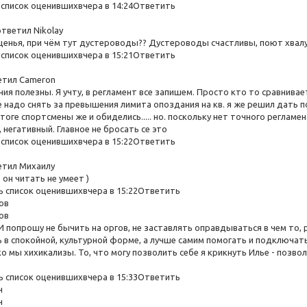
список оценившихвчера в 14:24Ответить
тветил Nikolay
ощенья, при чём тут дустероводы?? Дустероводы счастливы, поют хвал
список оценившихвчера в 15:21Ответить
етил Cameron
ния полезны. Я учту, в регламент все запишем. Просто кто то сравнивае
е надо снять за превышения лимита опоздания на кв. я же решил дать 
итоге спортсмены же и обиделись..... но. поскольку нет точного регла
 негативный. Главное не бросать се это
список оценившихвчера в 15:22Ответить
етил Михаилу
 он читать не умеет )
 список оценившихвчера в 15:22Ответить
ов
ов
И попрошу не бычить на оргов, не заставлять оправдываться в чем то, 
 в спокойной, культурной форме, а лучше самим помогать и подключать
 мы хихикализы. То, что могу позволить себе я крикнуть Илье - позво
 список оценившихвчера в 15:33Ответить
ч
ч