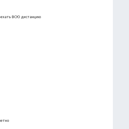
проехать ВСЮ дистанцию
ачетно