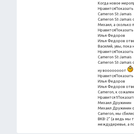
Когда новое меропр
НравитсяПоказать 
Cameron St-Jamais
Cameron St-Jamais
Михаил, а сколько 
НравитсяПоказать 
Илья Федоров
Илья Федоров отв
Василий, увы, пока 
НравитсяПоказать 
Cameron St-Jamais
Cameron St-Jamais 
ну воооооооот
НравитсяПоказать 
Илья Федоров
Илья Федоров отв
Cameron, к сожален
Нравится1Показать
Михаил Дружинин
Михаил Дружинин 
Cameron, мы сбилис
ВКВ-2" (а ведь мы 
междудеревье, а по