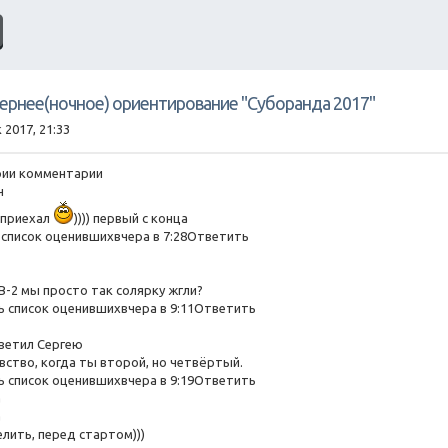
чернее(ночное) ориентирование "Суборанда 2017"
 2017, 21:33
рии комментарии
ч
 приехал
)))) первый с конца
список оценившихвчера в 7:28Ответить
 КВ-2 мы просто так солярку жгли?
 список оценившихвчера в 9:11Ответить
ветил Сергею
увство, когда ты второй, но четвёртый.
 список оценившихвчера в 9:19Ответить
а
а
елить, перед стартом)))