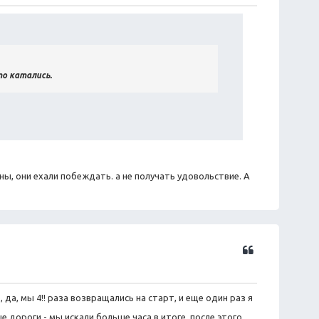
а
т
а
то катались.
ны, они ехали побеждать. а не получать удовольствие. А
Ц
и
т
а
 да, мы 4!! раза возвращались на старт, и еще один раз я
т
а
ые дороги - мы искали больше часа в итоге, после этого