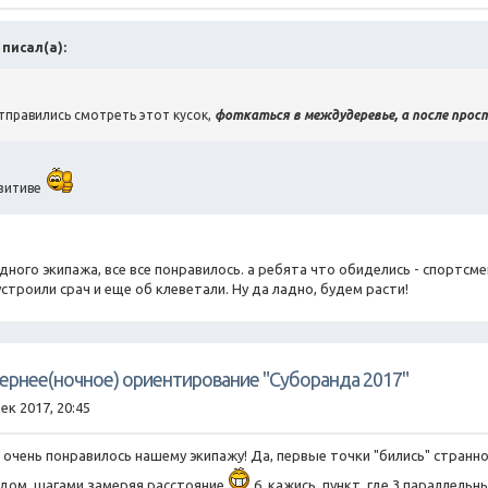
m писал(а):
тправились смотреть этот кусок,
фоткаться в междудеревье, а после прос
озитиве
дного экипажа, все все понравилось. а ребята что обиделись - спортсме
устроили срач и еще об клеветали. Ну да ладно, будем расти!
чернее(ночное) ориентирование "Суборанда 2017"
ек 2017, 20:45
- очень понравилось нашему экипажу! Да, первые точки "бились" странно,
дом, шагами замеряя расстояние
6, кажись, пункт, где 3 параллельн