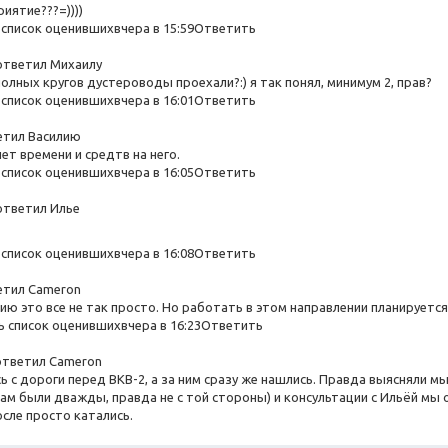
иятие???=))))
список оценившихвчера в 15:59Ответить
 ответил Михаилу
полных кругов дустероводы проехали?:) я так понял, минимум 2, прав?
список оценившихвчера в 16:01Ответить
етил Василию
нет времени и средтв на него.
список оценившихвчера в 16:05Ответить
ответил Илье
список оценившихвчера в 16:08Ответить
етил Cameron
ию это все не так просто. Но работать в этом направлении планируется
 список оценившихвчера в 16:23Ответить
ответил Cameron
ь с дороги перед ВКВ-2, а за ним сразу же нашлись. Правда выясняли м
там были дважды, правда не с той стороны) и консультации с Ильёй мы
сле просто катались.