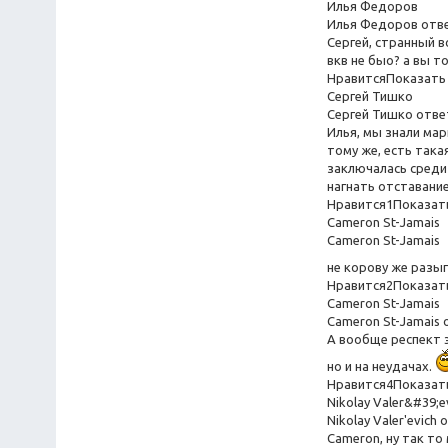
Илья Федоров
Илья Федоров отв
Сергей, странный в
вкв не быо? а вы т
НравитсяПоказать 
Сергей Тишко
Сергей Тишко отве
Илья, мы знали ма
тому же, есть така
заключалась среди
нагнать отставание
Нравится1Показать
Cameron St-Jamais
Cameron St-Jamais
не корову же разы
Нравится2Показать
Cameron St-Jamais
Cameron St-Jamais
А вообще респект 
но и на неудачах.
Нравится4Показать
Nikolay Valer&#39;e
Nikolay Valer'evich
Cameron, ну так т