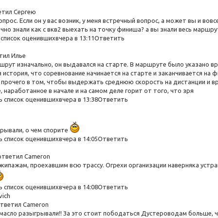
етил Сергею
опрос. Если он у вас возник, у меня встречный вопрос, а может вы и вов
очно знали как с вкв2 выехать на точку финиша? а вы знали весь маршр
список оценившихвчера в 13:11Ответить
тил Илье
ршрут изначально, он выдавался на старте. В маршруте было указано в
я история, что соревнование начинается на старте и заканчивается на 
 прочего в том, чтобы выдержать среднюю скорость на дистанции и вр
, наработанное в начале и на самом деле горит от того, что зря
 список оценившихвчера в 13:38Ответить
грывали, о чем спорите
 список оценившихвчера в 14:05Ответить
 ответил Cameron
экипажам, проехавшим всю трассу. Огрехи организации наверняка устра
 список оценившихвчера в 14:08Ответить
vich
 ответил Cameron
о масло разыгрывали!! За это стоит пободаться Дустероводам больше, 