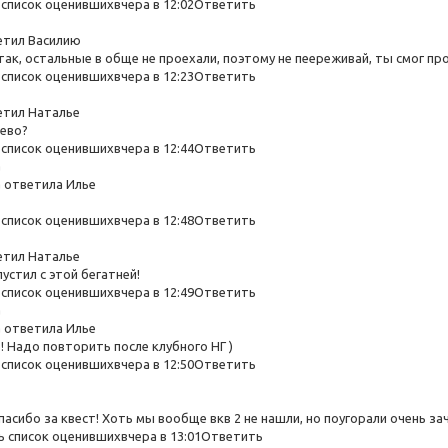
список оценившихвчера в 12:02Ответить
етил Василию
 так, остальные в обще не проехали, поэтому не пеереживай, ты смог 
список оценившихвчера в 12:23Ответить
етил Наталье
рево?
список оценившихвчера в 12:44Ответить
а
 ответила Илье
список оценившихвчера в 12:48Ответить
етил Наталье
пустил с этой бегатней!
список оценившихвчера в 12:49Ответить
а
 ответила Илье
о! Надо повторить после клубного НГ )
список оценившихвчера в 12:50Ответить
 спасибо за квест! Хоть мы вообще вкв 2 не нашли, но поугорали очень з
 список оценившихвчера в 13:01Ответить