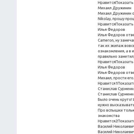
НравитсяПоказать 
Михаил Дружинин
Михаил Дружинин о
Nikolay, прошу пр
НравитсяПоказать 
Илья Федоров
Илья Федоров отв
Cameron, ну замеча
так их экипаж вовс
ознакомления, а в 
правильно заметил,
НравитсяПоказать 
Илья Федоров
Илья Федоров отв
Михаил, прости его.
Нравится1Показать
Станислав Сурменк
Станислав Сурменк
Было очень круто! 
нужно высказывать
Про вспышки только
знакомства
Нравится2Показать
Василий Николаеви
Василий Николаеви