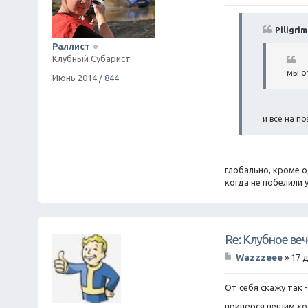
о
о
б
Piligri
щ
Раллист
е
Клубный Субарист
н
и
мы о
Июнь 2014
/
844
е
и всё на п
глобально, кроме о
когда не побелили 
Re: Клубное ве
Wazzzeee
»
17 д
С
о
о
От себя скажу так 
б
припёрся пешим хо
щ