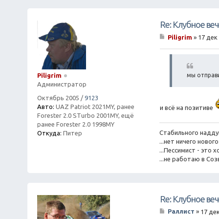
Re: Клубное ве
Piligrim
»
17 дек 
С
о
о
б
щ
мы отправи
Piligrim
е
Администратор
н
и
Октябрь 2005
/
9123
е
Авто:
UAZ Patriot 2021MY, ранее
и всё на позитиве
Forester 2.0 STurbo 2001MY, ещё
ранее Forester 2.0 1998MY
Стабильного надду
Откуда:
Питер
...нет ничего ново
...Пессимист - эт
...не работаю в Соз
Re: Клубное ве
Раллист
»
17 дек
С