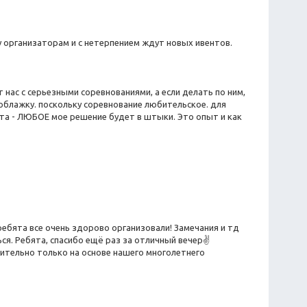
у организаторам и с нетерпением ждут новых ивентов.
т нас с серьезными соревнованиями, а если делать по ним,
поблажку. поскольку соревнование любительское. для
мента - ЛЮБОЕ мое решение будет в штыки. Это опыт и как
ребята все очень здорово организовали! Замечания и тд
ся. Ребята, спасибо ещё раз за отличный вечер✌
лительно только на основе нашего многолетнего