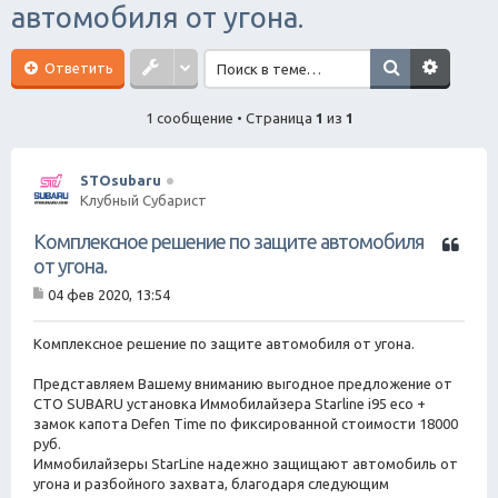
автомобиля от угона.
ск
Ответить
1 сообщение • Страница
1
из
1
STOsubaru
Клубный Субарист
Ц
Комплексное решение по защите автомобиля
и
от угона.
т
04 фев 2020, 13:54
а
С
т
о
о
а
Комплексное решение по защите автомобиля от угона.
б
щ
Представляем Вашему вниманию выгодное предложение от
е
СТО SUBARU установка Иммобилайзера Starline i95 eco +
н
замок капота Defen Time по фиксированной стоимости 18000
и
е
руб.
Иммобилайзеры StarLine надежно защищают автомобиль от
угона и разбойного захвата, благодаря следующим