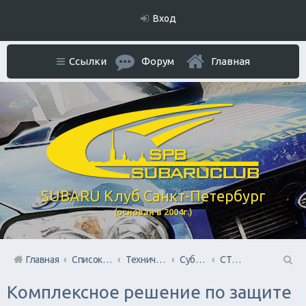
Вход
Ссылки
Форум
Главная
SUBARU Клуб Санкт-Петербург
(основан в 2004г.)
Главная
Список форумов
Технический раздел
Субару Cервисы Санкт-Петербурга
СТО Субару (www.stosubaru.ru)
П
Комплексное решение по защите
ои