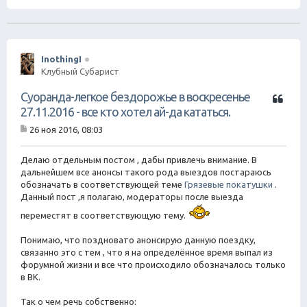
InothingI
Клубный Субарист
Ц
Суоранда-легкое бездорожье в воскресенье
и
27.11.2016 - все кто хотел ай-да кататься.
т
26 ноя 2016, 08:03
а
С
т
о
о
а
Делаю отдельным постом , дабы привлечь внимание. В
б
дальнейшем все анонсы такого рода выездов постараюсь
щ
обозначать в соответствующей теме
Грязевые покатушки
.
е
Данный пост ,я полагаю, модераторы после выезда
н
и
переместят в соответствующую тему.
е
Понимаю, что поздновато анонсирую данную поездку,
связанно это с тем , что я на определённое время выпал из
форумной жизни и все что происходило обозначалось только
в ВК.
Так о чем речь собственно: