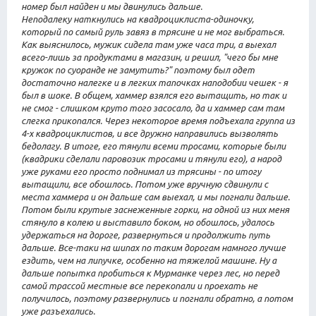
номер был найден и мы двинулись дальше.
Неподалеку наткнулись на квадроциклиста-одиночку,
который по самый руль завяз в трясине и не мог выбраться.
Как выяснилось, мужик сидела там уже часа три, а выехал
всего-лишь за продуктами в магазин, и решил, "чего бы мне
кружок по суоранде не замутить?" поэтому был одет
достаточно налегке и в легких тапочках наподобии чешек - я
был в шоке. В общем, хаммер взялся его вытащить, но так и
не смог - слишком круто того засосало, да и хаммер сам там
слегка прикопался. Через некоторое время подъехала группа из
4-х квадроциклистов, и все дружно направились вызволять
бедолагу. В итоге, его тянули всеми тросами, которые были
(квадрики сделали паровозик тросами и тянули его), а народ
уже руками его просто поднимал из трясины - по итогу
вытащили, все обошлось. Потом уже вручную сдвинули с
места хаммера и он дальше сам выехал, и мы погнали дальше.
Потом были крутые заснеженные горки, на одной из них меня
стянуло в колею и выставило боком, но обошлось, удалось
удержаться на дороге, развернуться и продолжить путь
дальше. Все-таки на шипах по таким дорогам намного лучше
ездить, чем на липучке, особенно на тяжелой машине. Ну а
дальше попытка пробиться к Мурманке через лес, но перед
самой трассой местные все перекопали и проехать не
получилось, поэтому развернулись и погнали обратно, а потом
уже разъехались.