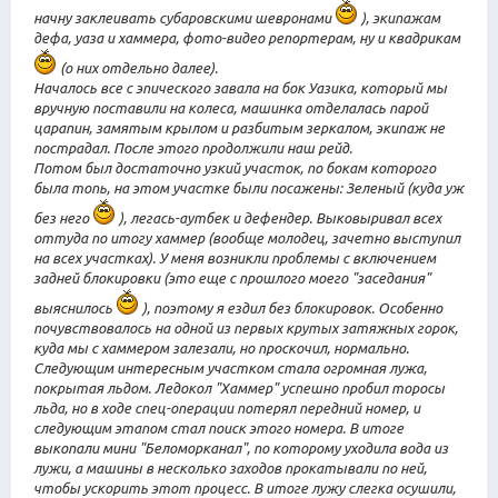
начну заклеивать субаровскими шевронами
), экипажам
дефа, уаза и хаммера, фото-видео репортерам, ну и квадрикам
(о них отдельно далее).
Началось все с эпического завала на бок Уазика, который мы
вручную поставили на колеса, машинка отделалась парой
царапин, замятым крылом и разбитым зеркалом, экипаж не
пострадал. После этого продолжили наш рейд.
Потом был достаточно узкий участок, по бокам которого
была топь, на этом участке были посажены: Зеленый (куда уж
без него
), легась-аутбек и дефендер. Выковыривал всех
оттуда по итогу хаммер (вообще молодец, зачетно выступил
на всех участках). У меня возникли проблемы с включением
задней блокировки (это еще с прошлого моего "заседания"
выяснилось
), поэтому я ездил без блокировок. Особенно
почувствовалось на одной из первых крутых затяжных горок,
куда мы с хаммером залезали, но проскочил, нормально.
Следующим интересным участком стала огромная лужа,
покрытая льдом. Ледокол "Хаммер" успешно пробил торосы
льда, но в ходе спец-операции потерял передний номер, и
следующим этапом стал поиск этого номера. В итоге
выкопали мини "Беломорканал", по которому уходила вода из
лужи, а машины в несколько заходов прокатывали по ней,
чтобы ускорить этот процесс. В итоге лужу слегка осушили,