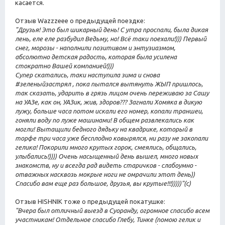
касается.
Отзыв Wazzzeee о предыдущей поездке:
"Друзья! Это был шикарный день! С утра проспали, была дикая
лень, еле еле разбудил Ведьму, но! Всё таки поехали!))) Первый
снег, морозы - наполнили позитивом и энтузиазмом,
абсолютно детская радость, которая была усилена
стократно Вашей компанией!)))
Супер скатались, таки наступила зима и снова
#зеленыйзастрял , пока пытался вытянуть ЖЫП пришлось,
так сказать, ударить в грязь лицом очень переживаю за Сашу
на УАЗе, как он, УАЗик, жив, здоров??? Загнали Хомяка в дикую
лужу, больше часа потом искали его номер, копали траншеи,
гоняли воду по луже машинами! В общем развлекались как
могли! Вытащили бедного дядьку на квадрике, который в
торфе три часа уже бесплодно ковырялся, ни разу не закопали
гелика! Покорили много крутых горок, смеялись, общались,
улыбались!)))) Очень насыщенный день вышел, много новых
знакомств, ну и всегда рад видеть старичков - слабоумно -
отважных насквозь мокрые ноги не омрачили этот день))
Спасибо вам еще раз большое, друзья, вы крутые!!!)))))"(c)
Отзыв HISHNIK тоже о предыдущей покатушке:
"Вчера был отличный выезд в Суоранду, огромное спасибо всем
участникам! Отдельное спасибо Глебу, Тинке (помою гелик и