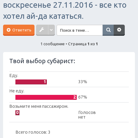
воскресенье 27.11.2016 - все кто
ск
хотел ай-да кататься.
Ответить
1 сообщение • Страница
1
из
1
Твой выбор субарист:
Еду.
1
33%
Не еду.
2
67%
Возьмите меня пассажиром.
0
Голосов
нет
Всего голосов:
3