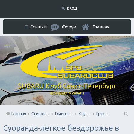
Вход
Ссылки
Форум
Главная
SUBARU Клуб Санкт-Петербург
(основан в 2004г.)
Главная
Список форумов
Главный раздел
Клубные мероприятия и встречи
Грязевые покатушки/ Оффроуд
П
Суоранда-легкое бездорожье в
ои