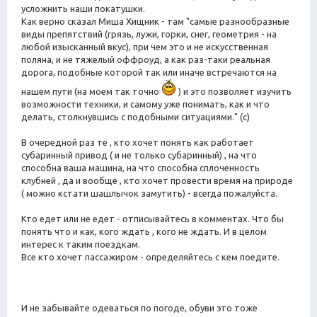
усложнить наши покатушки.
Как верно сказал Миша Хищник - там "самые разнообразные
виды препятствий (грязь, лужи, горки, снег, геометрия - на
любой изысканный вкус), при чем это и не искусственная
поляна, и не тяжелый оффроуд, а как раз-таки реальная
дорога, подобные которой так или иначе встречаются на
нашем пути (на моем так точно
) и это позволяет изучить
возможности техники, и самому уже понимать, как и что
делать, столкнувшись с подобными ситуациями." (c)
В очередной раз те , кто хочет понять как работает
субаринный привод ( и не только субаринный) , на что
способна ваша машина, на что способна сплоченность
клубней , да и вообще , кто хочет провести время на природе
( можно кстати шашлычок замутить) - всегда пожалуйста.
Кто едет или не едет - отписывайтесь в комментах. Что бы
понять что и как, кого ждать , кого не ждать. И в целом
интерес к таким поездкам.
Все кто хочет пассажиром - определяйтесь с кем поедите.
И не забывайте одеваться по погоде, обуви это тоже