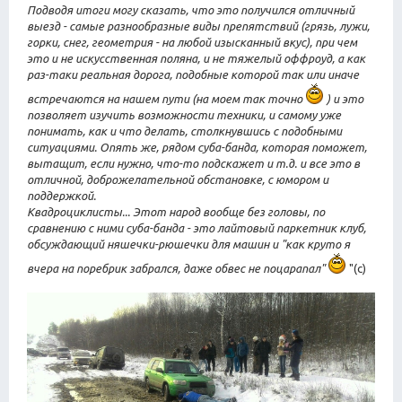
Подводя итоги могу сказать, что это получился отличный
выезд - самые разнообразные виды препятствий (грязь, лужи,
горки, снег, геометрия - на любой изысканный вкус), при чем
это и не искусственная поляна, и не тяжелый оффроуд, а как
раз-таки реальная дорога, подобные которой так или иначе
встречаются на нашем пути (на моем так точно
) и это
позволяет изучить возможности техники, и самому уже
понимать, как и что делать, столкнувшись с подобными
ситуациями. Опять же, рядом суба-банда, которая поможет,
вытащит, если нужно, что-то подскажет и т.д. и все это в
отличной, доброжелательной обстановке, с юмором и
поддержкой.
Квадроциклисты... Этот народ вообще без головы, по
сравнению с ними суба-банда - это лайтовый паркетник клуб,
обсуждающий няшечки-рюшечки для машин и "как круто я
вчера на поребрик забрался, даже обвес не поцарапал"
"(c)