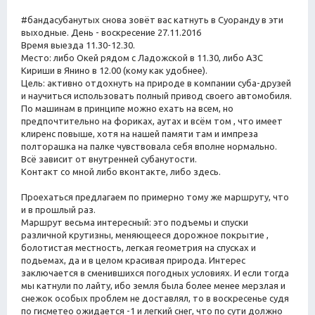
#бандасубанутых снова зовёт вас катнуть в Cуоранду в эти
выходные. День - воскресение 27.11.2016
Время выезда 11.30-12.30.
Место: либо Окей рядом с Ладожской в 11.30, либо АЗС
Кириши в Янино в 12.00 (кому как удобнее).
Цель: активно отдохнуть на природе в компании суба-друзей
и научиться использовать полный привод своего автомобиля.
По машинам в принципе можно ехать на всем, но
предпочтительно на фориках, аутах и всём том , что имеет
клиренс повыше, хотя на нашей памяти там и импреза
полторашка на палке чувствовала себя вполне нормально.
Всё зависит от внутренней субанутости.
Контакт со мной либо вконтакте, либо здесь.
Проехаться предлагаем по примерно тому же маршруту, что
и в прошлый раз.
Маршрут весьма интересный: это подъемы и спуски
различной крутизны, меняющееся дорожное покрытие ,
болотистая местность, легкая геометрия на спусках и
подьемах, да и в целом красивая природа. Интерес
заключается в сменившихся погодных условиях. И если тогда
мы катнули по лайту, ибо земля была более менее мерзлая и
снежок особых проблем не доставлял, то в воскресенье судя
по гисметео ожидается -1 и легкий снег, что по сути должно