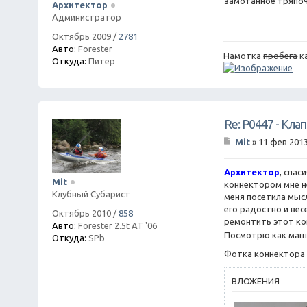
замотанное тряпочн
Архитектор
щ
Администратор
е
н
Октябрь 2009
/
2781
и
Авто:
Forester
е
Намотка
пробега
к
Откуда:
Питер
Re: P0447 - Кла
Mit
»
11 фев 2013
С
о
о
Архитектор
, спас
Mit
б
коннектором мне не
щ
Клубный Субарист
меня посетила мысл
е
его радостно и вес
н
Октябрь 2010
/
858
ремонтить этот ко
и
Авто:
Forester 2.5t AT '06
е
Посмотрю как маши
Откуда:
SPb
Фотка коннектора 
ВЛОЖЕНИЯ