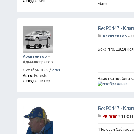
Откуда:
SPb
Митя
Re: P0447 - Кла
Архитектор
»
1
С
о
о
Бокс №0. Дядя Кол
б
Архитектор
щ
Администратор
е
н
Октябрь 2009
/
2781
и
Авто:
Forester
е
Намотка
пробега
к
Откуда:
Питер
Re: P0447 - Кла
Piligrim
»
11 фев
С
о
о
"Полевая Сабировск
б