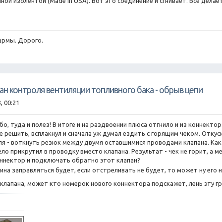
ой изолентой (Made in USA). Вот это соединение и сгнивает. Все делает
армы. Дорого.
пан контроля вентиляции топливного бака - обрыв цепи
, 00:21
ибо, туда и полез! В итоге и на раздвоении плюса отгнило и из коннекто
 решить, всплакнул и сначала уж думал ездить с горящим чеком. Откус
я - воткнуть резюк между двумя оставшимися проводами клапана. Как на
ело прикрутил в проводку вместо клапана. Результат - чек не горит, а
ннектор и подключать обратно этот клапан?
на заправляться будет, если отстреливать не будет, то может ну его 
клапана, может кто номерок нового коннектора подскажет, лень эту 