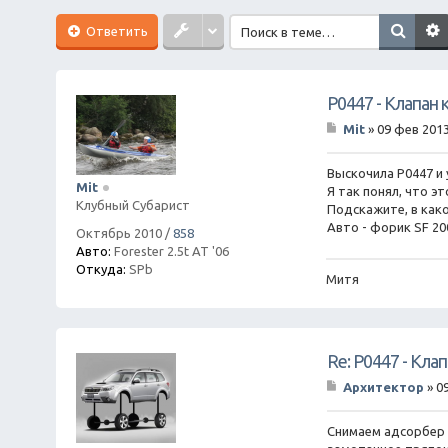
Ответить
P0447 - Клапан 
Mit
»
09 фев 2013
С
о
о
Выскочила P0447 и
Mit
б
Я так понял, что э
щ
Клубный Субарист
Подскажите, в како
е
Авто - форик SF 20
н
Октябрь 2010
/
858
и
Авто:
Forester 2.5t AT '06
е
Откуда:
SPb
Митя
Re: P0447 - Кла
Архитектор
»
0
С
о
о
Снимаем адсорбер и
б