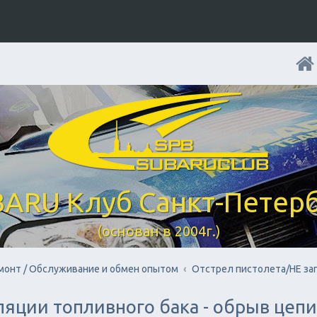
ARU Клуб Санкт-Петер
(основан в 2004г.)
монт / Обслуживание и обмен опытом
Отстрел пистолета/НЕ за
ляции топливного бака - обрыв цепи