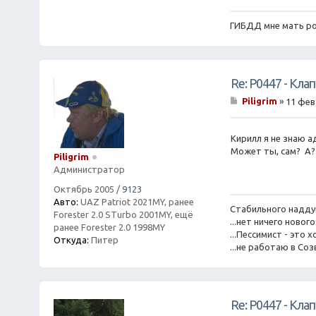
ГИБДД мне мать ро
Re: P0447 - Кла
Piligrim
»
11 фев
С
о
о
Кирилл я не знаю а
б
Может ты, сам? А?
щ
Piligrim
е
Администратор
н
и
Октябрь 2005
/
9123
е
Авто:
UAZ Patriot 2021MY, ранее
Стабильного надду
Forester 2.0 STurbo 2001MY, ещё
...нет ничего ново
ранее Forester 2.0 1998MY
...Пессимист - эт
Откуда:
Питер
...не работаю в Соз
Re: P0447 - Кла