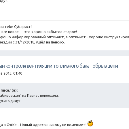
адут.
ва тебе Субарист!
го: все новое — это хорошо забытое старое!
о хорошо информированный оптимист, а оптимист - хорошо инструктиров
вездии с 31/12/2018, ушёл на пенсию.
пан контроля вентиляции топливного бака - обрыв цепи
в 2013, 01:40
m писал(а):
абировская" на Парнас переехала...
усить дадут.
да в ФАКе... Новый адресок никому не помешает!