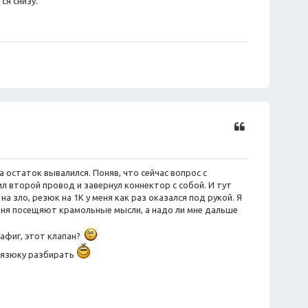
ся снизу.
а
Ц
и
т
а
ра остаток вывалился. Поняв, что сейчас вопрос с
т
ил второй провод и завернул коннектор с собой. И тут
а
 зло, резюк на 1К у меня как раз оказался под рукой. Я
 меня посещяют крамольные мысли, а надо ли мне дальше
нафиг, этот клапан?
грязюку разбирать