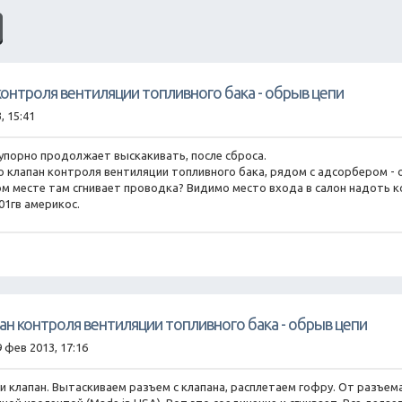
контроля вентиляции топливного бака - обрыв цепи
, 15:41
 упорно продолжает выскакивать, после сброса.
то клапан контроля вентиляции топливного бака, рядом с адсорбером - 
м месте там сгнивает проводка? Видимо место входа в салон надоть ко
01гв америкос.
пан контроля вентиляции топливного бака - обрыв цепи
9 фев 2013, 17:16
 клапан. Вытаскиваем разъем с клапана, расплетаем гофру. От разъема