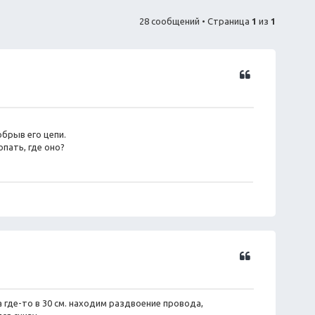
28 сообщений • Страница
1
из
1
Ц
и
т
а
т
обрыв его цепи.
а
пать, где оно?
Ц
и
т
а
 где-то в 30 см. находим раздвоение провода,
т