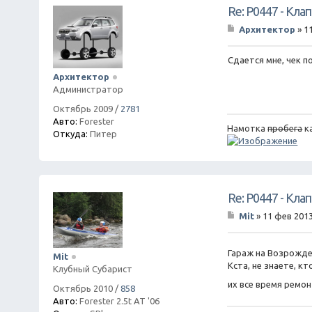
Re: P0447 - Кла
Архитектор
»
1
С
о
о
Сдается мне, чек п
б
Архитектор
щ
Администратор
е
н
Октябрь 2009
/
2781
и
Авто:
Forester
е
Намотка
пробега
к
Откуда:
Питер
Re: P0447 - Кла
Mit
»
11 фев 2013
С
о
о
Гараж на Возрожде
Mit
б
Кста, не знаете, к
щ
Клубный Субарист
е
их все время рем
н
Октябрь 2010
/
858
и
Авто:
Forester 2.5t AT '06
е