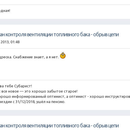
дная!
пан контроля вентиляции топливного бака - обрыв цепи
 2013, 01:48
дреска. Снабжение знает, а я нет.
ва тебе Субарист!
го: все новое — это хорошо забытое старое!
о хорошо информированный оптимист, а оптимист - хорошо инструктиров
вездии с 31/12/2018, ушёл на пенсию.
пан контроля вентиляции топливного бака - обрыв цепи