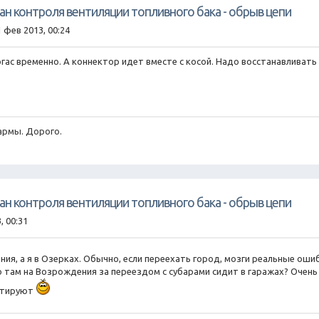
пан контроля вентиляции топливного бака - обрыв цепи
1 фев 2013, 00:24
огас временно. А коннектор идет вместе с косой. Надо восстанавливать 
армы. Дорого.
пан контроля вентиляции топливного бака - обрыв цепи
, 00:31
ния, а я в Озерках. Обычно, если переехать город, мозги реальные о
то там на Возрождения за переездом с субарами сидит в гаражах? Очень 
онтируют