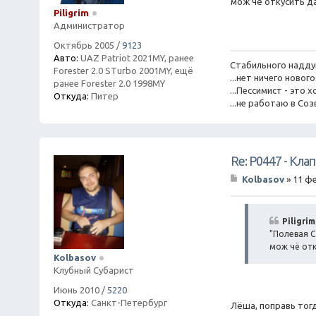
мож чё откусить д
щ
Piligrim
е
Администратор
н
и
Октябрь 2005
/
9123
е
Авто:
UAZ Patriot 2021MY, ранее
Стабильного надду
Forester 2.0 STurbo 2001MY, ещё
...нет ничего ново
ранее Forester 2.0 1998MY
...Пессимист - эт
Откуда:
Питер
...не работаю в Соз
Re: P0447 - Кла
Kolbasov
»
11 фе
С
о
о
б
Piligri
щ
"Полевая С
е
мож чё отк
н
Kolbasov
и
Клубный Субарист
е
Июнь 2010
/
5220
Откуда:
Санкт-Петербург
Лёша, поправь тог