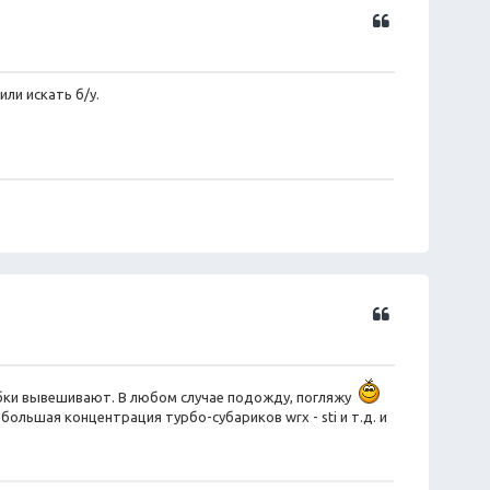
Ц
и
т
а
или искать б/у.
т
а
Ц
и
т
а
т
шибки вывешивают. В любом случае подожду, погляжу
а
большая концентрация турбо-субариков wrx - sti и т.д. и