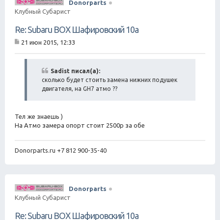
Donorparts
Клубный Субарист
Re: Subaru BOX Шафировский 10а
21 июн 2015, 12:33
С
о
о
б
Sadist писал(а):
щ
сколько будет стоить замена нижних подушек
е
двигателя, на GH7 атмо ??
н
и
е
Тел же знаешь )
На Атмо замера опорт стоит 2500р за обе
Donorparts.ru +7 812 900-35-40
Donorparts
Клубный Субарист
Re: Subaru BOX Шафировский 10а