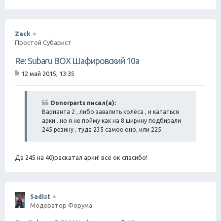
Zack
Простой Субарист
Re: Subaru BOX Шафировский 10а
12 май 2015, 13:35
С
о
о
б
Donorparts писал(а):
щ
Варианта 2 , либо завалить колёса , и кататься
е
арки . но я не пойму как на 8 ширину подбирали
н
245 резину , туда 235 самое оно, или 225
и
е
Да 245 на 40)раскатал арки! всё ок спасибо!
Sadist
Модератор Форума