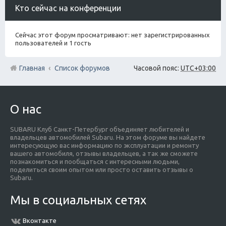
Кто сейчас на конференции
Сейчас этот форум просматривают: нет зарегистрированных
пользователей и 1 гость
Главная
Список форумов
Часовой пояс:
UTC+03:00
О нас
SUBARU Клуб Санкт-Петербург объединяет любителей и
владельцев автомобилей Subaru. На этом форуме вы найдете
интересующую вас информацию по эксплуатации и ремонту
вашего автомобиля, отзывы владельцев, а так же сможете
познакомиться и пообщаться с интересными людьми,
поделиться своим опытом или просто оставить отзывы о
Subaru.
Мы в социальных сетях
Вконтакте