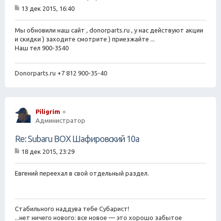
13 дек 2015, 16:40
С
о
о
Мы обновили наш сайт , donorparts.ru , у нас действуют акции
б
и скидки ) заходите смотрите ) приезжайте ...
щ
Наш тел 900-3540
е
н
и
Donorparts.ru +7 812 900-35-40
е
Piligrim
Администратор
Re: Subaru BOX Шафировский 10а
18 дек 2015, 23:29
С
о
о
Евгений переехал в свой отдельный раздел.
б
щ
е
н
Стабильного наддува тебе Субарист!
и
е
...нет ничего нового: все новое — это хорошо забытое