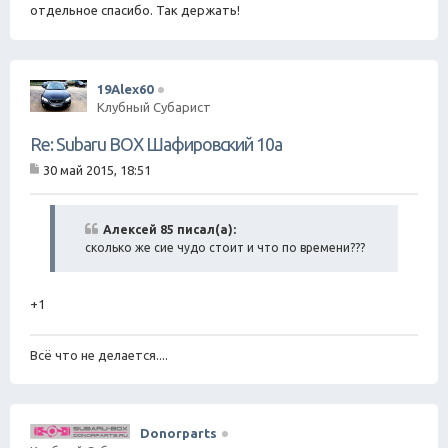
е
отдельное спасибо. Так держать!
н
и
е
19Alex60
Клубный Субарист
Re: Subaru BOX Шафировский 10а
30 май 2015, 18:51
С
о
о
б
Алексей 85 писал(а):
щ
сколько же сие чудо стоит и что по времени???
е
н
и
е
+1
Всё что не делается....
Donorparts