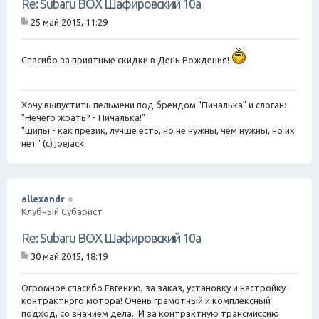
Re: Subaru BOX Шафировский 10а
25 май 2015, 11:29
С
о
о
Спасибо за приятные скидки в День Рождения!
б
щ
е
н
Хочу выпустить пельмени под брендом "Пичалька" и слоган:
и
е
"Нечего жрать? - Пичалька!"
"шипы - как презик, лучше есть, но не нужны, чем нужны, но их
нет" (с) joejack
allexandr
Клубный Субарист
Re: Subaru BOX Шафировский 10а
30 май 2015, 18:19
С
о
о
Огромное спасибо Евгению, за заказ, установку и настройку
б
контрактного мотора! Очень грамотный и комплексный
щ
подход, со знанием дела. И за контрактную трансмиссию