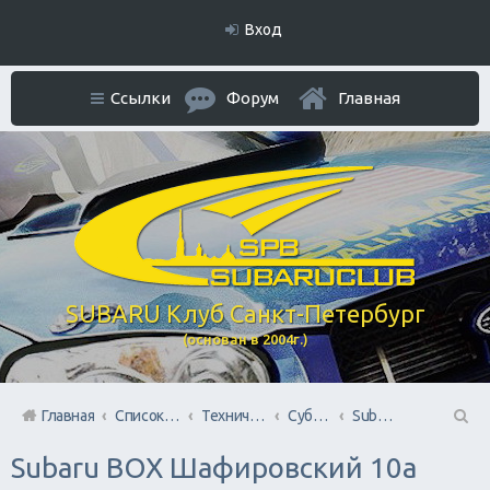
Вход
Ссылки
Форум
Главная
SUBARU Клуб Санкт-Петербург
(основан в 2004г.)
Главная
Список форумов
Технический раздел
Субару Cервисы Санкт-Петербурга
Subaru BOX &amp; Donorparts shop
П
Subaru BOX Шафировский 10а
ои