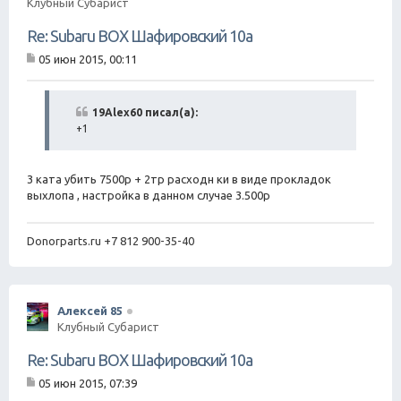
Клубный Субарист
Re: Subaru BOX Шафировский 10а
05 июн 2015, 00:11
С
о
о
б
19Alex60 писал(а):
щ
+1
е
н
и
е
3 ката убить 7500р + 2тр расходн ки в виде прокладок
выхлопа , настройка в данном случае 3.500р
Donorparts.ru +7 812 900-35-40
Алексей 85
Клубный Субарист
Re: Subaru BOX Шафировский 10а
05 июн 2015, 07:39
С