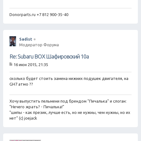
щ
е
н
Donorparts.ru +7 812 900-35-40
и
е
Sadist
Модератор Форума
Re: Subaru BOX Шафировский 10а
16 июн 2015, 21:35
С
о
о
сколько будет стоить замена нижних подушек двигателя, на
б
GH7 атмо ??
щ
е
н
Хочу выпустить пельмени под брендом "Пичалька" и слоган:
и
е
"Нечего жрать? - Пичалька!"
"шипы - как презик, лучше есть, но не нужны, чем нужны, но их
нет" (с) joejack