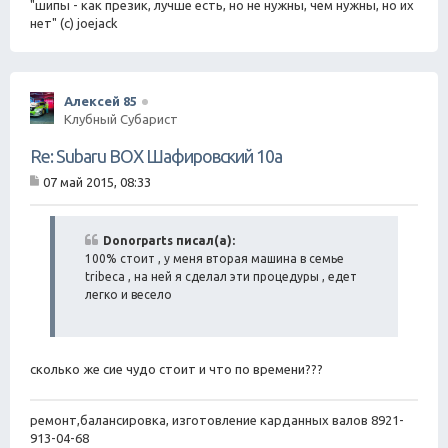
"шипы - как презик, лучше есть, но не нужны, чем нужны, но их
нет" (с) joejack
Алексей 85
Клубный Субарист
Re: Subaru BOX Шафировский 10а
07 май 2015, 08:33
С
о
о
б
Donorparts писал(а):
щ
100% стоит , у меня вторая машина в семье
е
tribeca , на ней я сделал эти процедуры , едет
н
легко и весело
и
е
сколько же сие чудо стоит и что по времени???
ремонт,балансировка, изготовление карданных валов 8921-
913-04-68