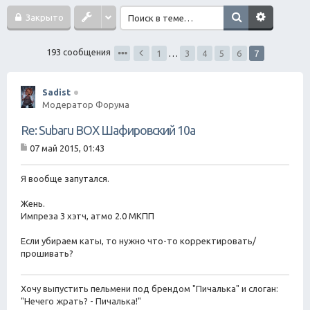
ск
Закрыто
193 сообщения
1
…
3
4
5
6
7
Sadist
Модератор Форума
Re: Subaru BOX Шафировский 10а
07 май 2015, 01:43
С
о
о
Я вообще запутался.
б
щ
Жень.
е
Импреза 3 хэтч, атмо 2.0 МКПП
н
и
е
Если убираем каты, то нужно что-то корректировать/
прошивать?
Хочу выпустить пельмени под брендом "Пичалька" и слоган:
"Нечего жрать? - Пичалька!"