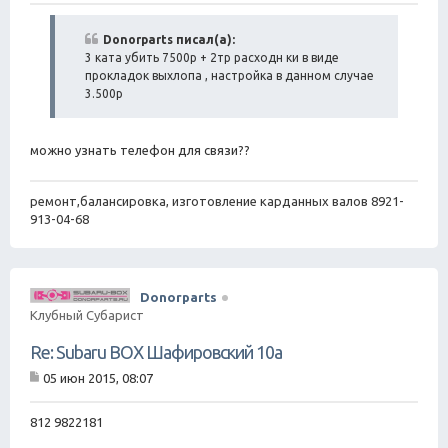
о
о
б
Donorparts писал(а):
щ
3 ката убить 7500р + 2тр расходн ки в виде
е
прокладок выхлопа , настройка в данном случае
н
3.500р
и
е
можно узнать телефон для связи??
ремонт,балансировка, изготовление карданных валов 8921-
913-04-68
Donorparts
Клубный Субарист
Re: Subaru BOX Шафировский 10а
05 июн 2015, 08:07
С
о
о
812 9822181
б