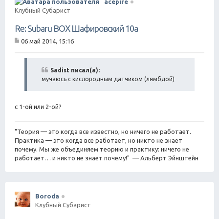
acepire
Клубный Субарист
Re: Subaru BOX Шафировский 10а
06 май 2014, 15:16
С
о
о
б
Sadist писал(а):
щ
мучаюсь с кислородным датчиком (лямбдой)
е
н
и
е
c 1-ой или 2-ой?
"Теория — это когда все известно, но ничего не работает.
Практика — это когда все работает, но никто не знает
почему. Мы же объединяем теорию и практику: ничего не
работает… и никто не знает почему!" — Альберт Эйнштейн
Boroda
Клубный Субарист