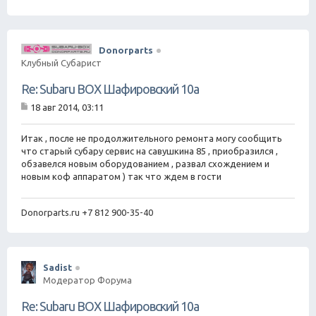
щ
е
н
и
е
Donorparts
Клубный Субарист
Re: Subaru BOX Шафировский 10а
18 авг 2014, 03:11
С
о
о
Итак , после не продолжительного ремонта могу сообщить
б
что старый субару сервис на савушкина 85 , приобразился ,
щ
обзавелся новым оборудованием , развал схождением и
е
новым коф аппаратом ) так что ждем в гости
н
и
е
Donorparts.ru +7 812 900-35-40
Sadist
Модератор Форума
Re: Subaru BOX Шафировский 10а