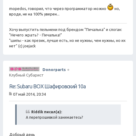
mopedos, говорил, что через программатор можно
но,
вроде, не на 100% уверен...
Хочу выпустить пельмени под брендом "Пичалька" и слоган:
"Нечего жрать? - Пичалька!"
"шипы - как презик, лучше есть, но не нужны, чем нужны, но их
нет" (с) joejack
Donorparts
Клубный Субарист
Re: Subaru BOX Шафировский 10а
07 май 2014, 20:34
С
о
о
б
Riddik писал(а):
щ
А перепрошивкой занимаетесь?
е
н
и
е
Добрый день