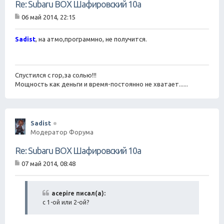
Re: Subaru BOX Шафировский 10а
06 май 2014, 22:15
С
о
о
Sadist
, на атмо,программно, не получится.
б
щ
е
н
Спустился с гор,за солью!!!
и
е
Мощность как деньги и время-постоянно не хватает......
Sadist
Модератор Форума
Re: Subaru BOX Шафировский 10а
07 май 2014, 08:48
С
о
о
б
acepire писал(а):
щ
c 1-ой или 2-ой?
е
н
и