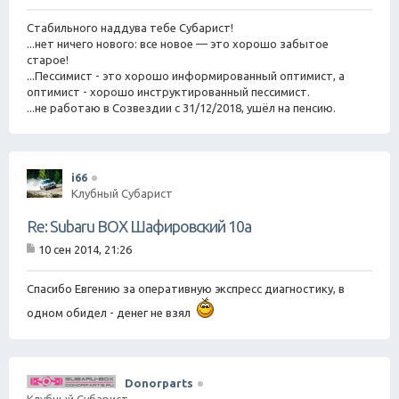
е
н
Стабильного наддува тебе Субарист!
и
е
...нет ничего нового: все новое — это хорошо забытое
старое!
...Пессимист - это хорошо информированный оптимист, а
оптимист - хорошо инструктированный пессимист.
...не работаю в Созвездии с 31/12/2018, ушёл на пенсию.
i66
Клубный Субарист
Re: Subaru BOX Шафировский 10а
10 сен 2014, 21:26
С
о
о
Спасибо Евгению за оперативную экспресс диагностику, в
б
одном обидел - денег не взял
щ
е
н
и
е
Donorparts
Клубный Субарист