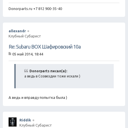
Donorparts.ru +7 812 900-35-40
allexandr
Клубный Субарист
Re: Subaru BOX Шафировский 10а
05 май 2014, 18:44
С
о
о
б
Donorparts писал(а):
щ
а ведь в Созвездии тоже искали )
е
н
и
е
А ведь и вправду попытка была )
Riddik
Клубный Субарист