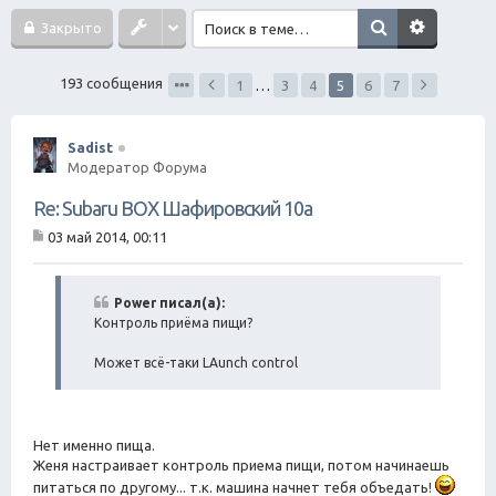
ск
Закрыто
193 сообщения
1
…
3
4
5
6
7
Sadist
Модератор Форума
Re: Subaru BOX Шафировский 10а
03 май 2014, 00:11
С
о
о
б
Power писал(а):
щ
Контроль приёма пищи?
е
н
Может всё-таки LAunch control
и
е
Нет именно пища.
Женя настраивает контроль приема пищи, потом начинаешь
питаться по другому... т.к. машина начнет тебя объедать!