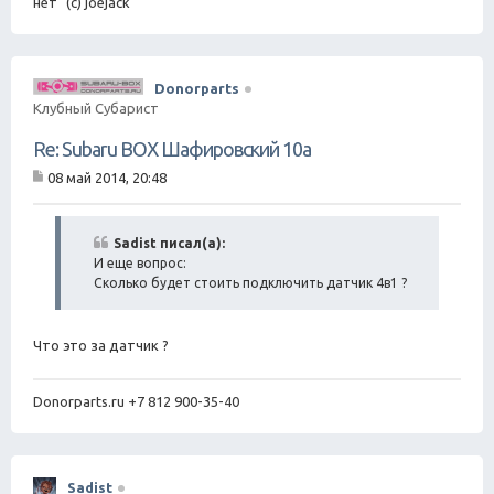
нет" (с) joejack
Donorparts
Клубный Субарист
Re: Subaru BOX Шафировский 10а
08 май 2014, 20:48
С
о
о
б
Sadist писал(а):
щ
И еще вопрос:
е
Сколько будет стоить подключить датчик 4в1 ?
н
и
е
Что это за датчик ?
Donorparts.ru +7 812 900-35-40
Sadist