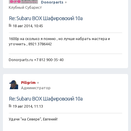
Donorparts
Клубный Субарист
Re: Subaru BOX Шафировский 10а
18 авг 2014, 10:45
С
о
о
1600р на сколько я помню , но лучше набрать мастера и
б
уточнить , 8921 3786442
щ
е
н
Donorparts.ru +7 812 900-35-40
и
е
Piligrim
Администратор
Re: Subaru BOX Шафировский 10а
19 авг 2014, 11:13
С
о
о
Удачи "на Севере", Евгений!
б
щ