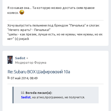
е
Я хз какая она... Та которую можно достать сняв правое
колесо.
Хочу выпустить пельмени под брендом "Пичалька" и слоган:
"Нечего жрать? - Пичалька!"
"шипы - как презик, лучше есть, но не нужны, чем нужны, но их
нет" (с) joejack
Sadist
Модератор Форума
Re: Subaru BOX Шафировский 10а
07 май 2014, 08:49
С
о
о
б
Boroda писал(а):
щ
Sadist
, на атмо,программно, не получится.
е
н
и
е