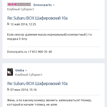
Donorparts
Клубный Субарист
Re: Subaru BOX Шафировский 10а
12 май 2014, 12:25
С
о
о
Если сенсор даления масла нормальный( компактный ) то
б
пордка 5-6тр
щ
е
н
Donorparts.ru +7 812 900-35-40
и
е
Umka
Клубный Субарист
Re: Subaru BOX Шафировский 10а
07 июн 2014, 15:16
С
о
о
Жень, а по какому номеру звонить записываться? Номер,
б
который в начале топика, не алле.