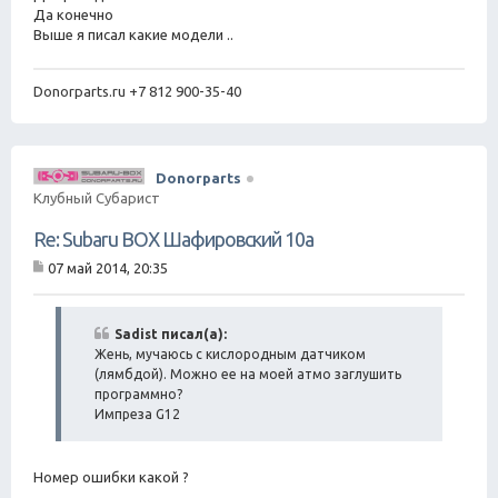
Да конечно
Выше я писал какие модели ..
Donorparts.ru +7 812 900-35-40
Donorparts
Клубный Субарист
Re: Subaru BOX Шафировский 10а
07 май 2014, 20:35
С
о
о
б
Sadist писал(а):
щ
Жень, мучаюсь с кислородным датчиком
е
(лямбдой). Можно ее на моей атмо заглушить
н
программно?
и
Импреза G12
е
Номер ошибки какой ?