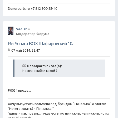
Donorparts.ru +7 812 900-35-40
Sadist
Модератор Форума
Re: Subaru BOX Шафировский 10а
07 май 2014, 22:47
С
о
о
б
Donorparts писал(а):
щ
Номер ошибки какой ?
е
н
и
е
Р0034 вроде...
Хочу выпустить пельмени под брендом "Пичалька" и слоган:
"Нечего жрать? - Пичалька!"
"шипы - как презик, лучше есть, но не нужны, чем нужны, но их