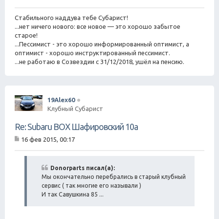
н
и
Стабильного наддува тебе Субарист!
е
...нет ничего нового: все новое — это хорошо забытое
старое!
...Пессимист - это хорошо информированный оптимист, а
оптимист - хорошо инструктированный пессимист.
...не работаю в Созвездии с 31/12/2018, ушёл на пенсию.
19Alex60
Клубный Субарист
Re: Subaru BOX Шафировский 10а
16 фев 2015, 00:17
С
о
о
б
Donorparts писал(а):
щ
Мы окончательно перебрались в старый клубный
е
сервис ( так многие его называли )
н
И так Савушкина 85 ...
и
е