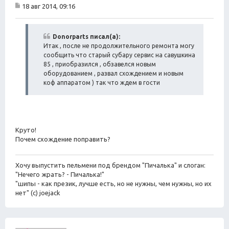
18 авг 2014, 09:16
С
о
о
б
Donorparts писал(а):
щ
Итак , после не продолжительного ремонта могу
е
сообщить что старый субару сервис на савушкина
н
85 , приобразился , обзавелся новым
и
оборудованием , развал схождением и новым
е
коф аппаратом ) так что ждем в гости
Круто!
Почем схождение поправить?
Хочу выпустить пельмени под брендом "Пичалька" и слоган:
"Нечего жрать? - Пичалька!"
"шипы - как презик, лучше есть, но не нужны, чем нужны, но их
нет" (с) joejack