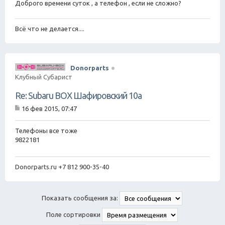
Доброго времени суток , а телефон , если не сложно?
Всё что не делается....
Donorparts
Клубный Субарист
Re: Subaru BOX Шафировский 10а
16 фев 2015, 07:47
С
о
о
Телефоны все тоже
б
9822181
щ
е
н
Donorparts.ru +7 812 900-35-40
и
е
Показать сообщения за:
Поле сортировки