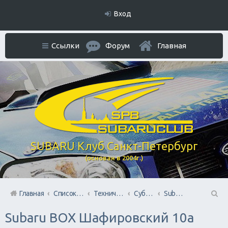
Вход
Ссылки
Форум
Главная
SUBARU Клуб Санкт-Петербург
(основан в 2004г.)
Главная
Список форумов
Технический раздел
Субару Cервисы Санкт-Петербурга
Subaru BOX &amp; Donorparts shop
П
Subaru BOX Шафировский 10а
ои