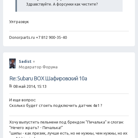
щ
Здравствуйте. А форсунки как чистите?
е
н
и
е
Ултразвук
Donorparts.ru +7 812 900-35-40
Sadist
Модератор Форума
Re: Subaru BOX Шафировский 10а
08 май 2014, 15:13
С
о
о
И еще вопрос:
б
Сколько будет стоить подключить датчик 4в1 ?
щ
е
н
Хочу выпустить пельмени под брендом "Пичалька" и слоган:
и
е
"Нечего жрать? - Пичалька!"
"шипы - как презик, лучше есть, но не нужны, чем нужны, но их