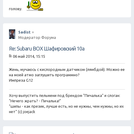
голову.
Sadist
Модератор Форума
Re: Subaru BOX Шафировский 10а
06 май 2014, 15:15
С
о
о
Жень, мучаюсь с кислородным датчиком (лямбдой). Можно ее
б
на моей атмо заглушить программно?
щ
Импреза G12
е
н
и
Хочу выпустить пельмени под брендом "Пичалька" и слоган:
е
"Нечего жрать? - Пичалька!"
"шипы - как презик, лучше есть, но не нужны, чем нужны, но их
нет" (с) joejack