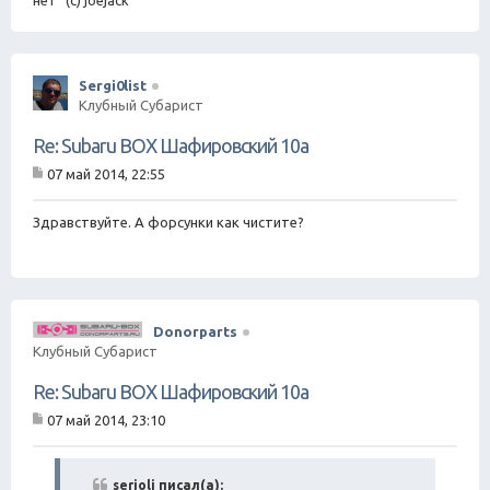
нет" (с) joejack
Sergi0list
Клубный Субарист
Re: Subaru BOX Шафировский 10а
07 май 2014, 22:55
С
о
о
Здравствуйте. А форсунки как чистите?
б
щ
е
н
и
е
Donorparts
Клубный Субарист
Re: Subaru BOX Шафировский 10а
07 май 2014, 23:10
С
о
о
б
serjoli писал(а):