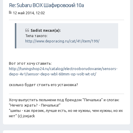
Re: Subaru BOX Шафировский 10а
12 май 2014, 12:02
С
о
о
б
Sadist писал(а):
щ
Типа такого:
е
http://www.deporacing.ru/cat/41/item/199/
н
и
е
Вот этот хочу ставить:
http://tuningshop24.ru/catalog/electrooborudovanie/sensors-
depo-4v1/sensor-depo-wbl-60mm-op-volt-wt-ot/
сколько будет стоить его установка?
Хочу выпустить пельмени под брендом "Пичалька" и слоган:
"Нечего жрать? - Пичалька!"
"шипы - как презик, лучше есть, но не нужны, чем нужны, но их
нет" (с) joejack