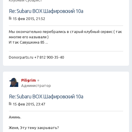
Re: Subaru BOX Шафировский 10а
15 фев 2015, 21:52
С
о
о
Мы окончательно перебрались в старый клубный сервис ( так
б
многие его называли )
щ
И так Савушкина 85 ...
е
н
и
Donorparts.ru +7 812 900-35-40
е
Piligrim
Администратор
Re: Subaru BOX Шафировский 10а
15 фев 2015, 23:47
С
о
о
Аминь.
б
щ
Женя, Эту тему закрывать?
е