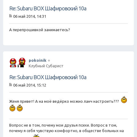
Re: Subaru BOX Шафировский 10а
06 май 2014, 14:31
С
о
о
А перепрошивкой занимаетесь?
б
щ
е
н
и
е
pokoinik
Клубный Субарист
Re: Subaru BOX Шафировский 10а
06 май 2014, 15:12
С
о
о
Женя привет! А на моё ведёрко можно ланч настроить???
б
щ
е
н
и
Вопрос не в том, почему мои друзья психи. Вопрос в том,
е
почему я себя чувствую комфортно, в обществе больных на