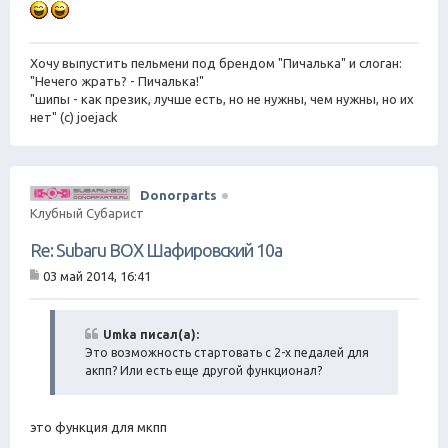
Хочу выпустить пельмени под брендом "Пичалька" и слоган:
"Нечего жрать? - Пичалька!"
"шипы - как презик, лучше есть, но не нужны, чем нужны, но их
нет" (с) joejack
Donorparts
Клубный Субарист
Re: Subaru BOX Шафировский 10а
03 май 2014, 16:41
С
о
о
б
Umka писал(а):
щ
Это возможность стартовать с 2-х педалей для
е
акпп? Или есть еще другой функционал?
н
и
е
это функция для мкпп