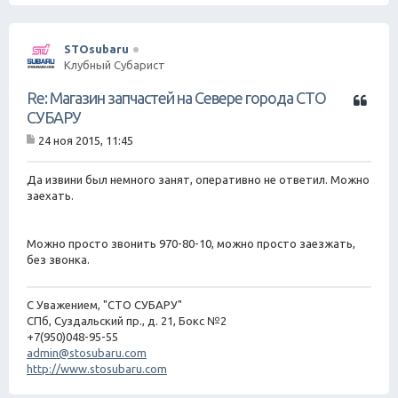
STOsubaru
Клубный Субарист
Ц
Re: Магазин запчастей на Севере города СТО
и
СУБАРУ
т
24 ноя 2015, 11:45
а
С
т
о
о
а
Да извини был немного занят, оперативно не ответил. Можно
б
заехать.
щ
е
н
Можно просто звонить 970-80-10, можно просто заезжать,
и
е
без звонка.
С Уважением, "СТО СУБАРУ"
СПб, Суздальский пр., д. 21, Бокс №2
+7(950)048-95-55
admin@stosubaru.com
http://www.stosubaru.com