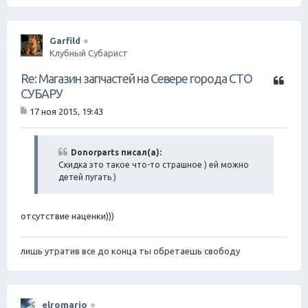
е
н
и
е
Garfild
Клубный Субарист
Ц
Re: Магазин запчастей на Севере города СТО
и
СУБАРУ
т
17 ноя 2015, 19:43
а
С
т
о
о
а
б
Donorparts писал(а):
щ
Скидка это такое что-то страшное ) ей можно
е
детей пугать )
н
и
е
отсутствие наценки)))
лишь утратив все до конца ты обретаешь свободу
elromario