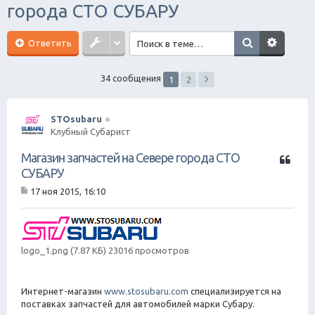
города СТО СУБАРУ
ск
Ответить
34 сообщения
1
2
STOsubaru
Клубный Субарист
Ц
Магазин запчастей на Севере города СТО
и
СУБАРУ
т
17 ноя 2015, 16:10
а
С
т
о
о
а
б
щ
logo_1.png (7.87 КБ) 23016 просмотров
е
н
и
е
Интернет-магазин
www.stosubaru.com
специализируется на
поставках запчастей для автомобилей марки Субару.