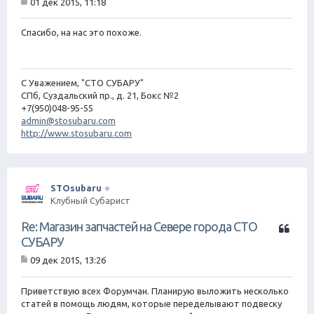
01 дек 2015, 11:18
а
С
т
о
о
а
Спасибо, на нас это похоже.
б
щ
е
н
С Уважением, "СТО СУБАРУ"
и
е
СПб, Суздальский пр., д. 21, Бокс №2
+7(950)048-95-55
admin@stosubaru.com
http://www.stosubaru.com
STOsubaru
Клубный Субарист
Ц
Re: Магазин запчастей на Севере города СТО
и
СУБАРУ
т
09 дек 2015, 13:26
а
С
т
о
о
а
Приветствую всех Форумчан. Планирую выложить несколько
б
статей в помощь людям, которые переделывают подвеску
щ