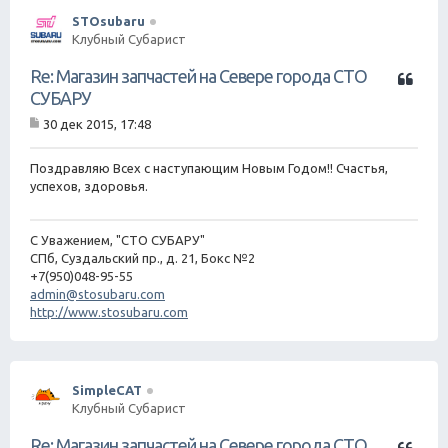
е
STOsubaru
Клубный Субарист
Ц
Re: Магазин запчастей на Севере города СТО
и
СУБАРУ
т
30 дек 2015, 17:48
а
С
т
о
о
а
Поздравляю Всех с наступающим Новым Годом!! Счастья,
б
успехов, здоровья.
щ
е
н
С Уважением, "СТО СУБАРУ"
и
е
СПб, Суздальский пр., д. 21, Бокс №2
+7(950)048-95-55
admin@stosubaru.com
http://www.stosubaru.com
SimpleCAT
Клубный Субарист
Ц
Re: Магазин запчастей на Севере города СТО