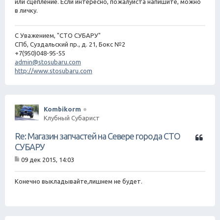
или сцепление. Если интересно, пожалуйста напишите, можно
е
в личку.
н
и
е
С Уважением, "СТО СУБАРУ"
СПб, Суздальский пр., д. 21, Бокс №2
+7(950)048-95-55
admin@stosubaru.com
http://www.stosubaru.com
Kombikorm
Клубный Субарист
Ц
Re: Магазин запчастей на Севере города СТО
и
СУБАРУ
т
09 дек 2015, 14:03
а
С
т
о
о
а
Конечно выкладывайте,лишнем не будет.
б
щ
е
н
и