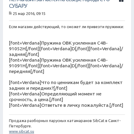
и
СУБАРУ
т
25 мар 2016, 09:15
а
С
т
о
о
а
Если магазин действующий, то сможет ли привезти пружинки:
б
щ
е
[font=Verdana]Пружина OBK усиленная C4B-
н
91052H[/font]
[font=Verdana]D[/font]
[font=Verdana]/
и
е
задняя[/font]
[font=Verdana]Пружина OBK усиленная C4B-
91091H[/font]
[font=Verdana]D[/font]
[font=Verdana]/
передняя[/font]
[font=Verdana]Что по ценникам будет за комплект
задних и передних?[/font]
[font=Verdana]Определяющий момент не
срочность, а цена.[/font]
[font=Verdana]Ответьте в личку пожалуйста.[/font]
Продажа разборных парусных катамаранов SibCat в Санкт-
Петербурге.
www.sibcat.su