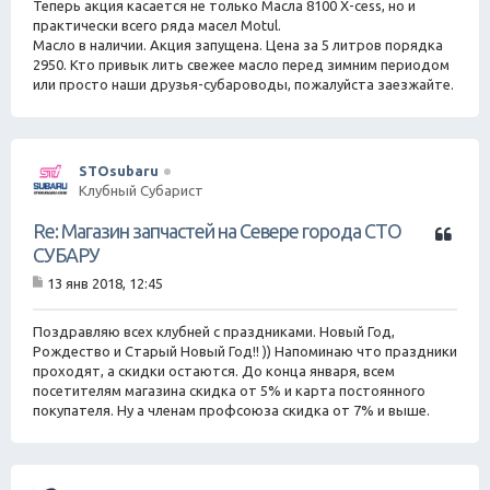
Теперь акция касается не только Масла 8100 X-cess, но и
е
практически всего ряда масел Motul.
н
Масло в наличии. Акция запущена. Цена за 5 литров порядка
и
е
2950. Кто привык лить свежее масло перед зимним периодом
или просто наши друзья-субароводы, пожалуйста заезжайте.
STOsubaru
Клубный Субарист
Ц
Re: Магазин запчастей на Севере города СТО
и
СУБАРУ
т
13 янв 2018, 12:45
а
С
т
о
о
а
Поздравляю всех клубней с праздниками. Новый Год,
б
Рождество и Старый Новый Год!! )) Напоминаю что праздники
щ
проходят, а скидки остаются. До конца января, всем
е
посетителям магазина скидка от 5% и карта постоянного
н
покупателя. Ну а членам профсоюза скидка от 7% и выше.
и
е