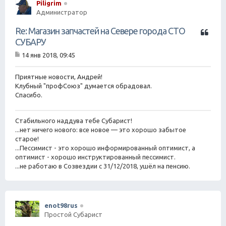
Piligrim
Администратор
Ц
Re: Магазин запчастей на Севере города СТО
и
СУБАРУ
т
14 янв 2018, 09:45
а
С
т
о
о
а
Приятные новости, Андрей!
б
Клубный "профСоюз" думается обрадовал.
щ
Спасибо.
е
н
и
Стабильного наддува тебе Субарист!
е
...нет ничего нового: все новое — это хорошо забытое
старое!
...Пессимист - это хорошо информированный оптимист, а
оптимист - хорошо инструктированный пессимист.
...не работаю в Созвездии с 31/12/2018, ушёл на пенсию.
enot98rus
Простой Субарист