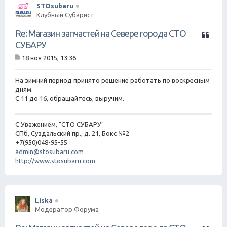
STOsubaru
Клубный Субарист
Ц
Re: Магазин запчастей на Севере города СТО
и
СУБАРУ
т
18 ноя 2015, 13:36
а
С
т
о
о
а
На зимний период принято решение работать по воскресным
б
дням.
щ
С 11 до 16, обращайтесь, выручим.
е
н
и
С Уважением, "СТО СУБАРУ"
е
СПб, Суздальский пр., д. 21, Бокс №2
+7(950)048-95-55
admin@stosubaru.com
http://www.stosubaru.com
Liska
Модератор Форума
Ц