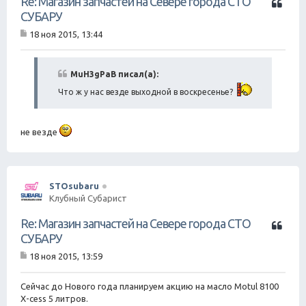
Re: Магазин запчастей на Севере города СТО
и
СУБАРУ
т
18 ноя 2015, 13:44
а
С
т
о
о
а
б
MuH3gPaB писал(а):
щ
Что ж у нас везде выходной в воскресенье?
е
н
и
е
не везде
STOsubaru
Клубный Субарист
Ц
Re: Магазин запчастей на Севере города СТО
и
СУБАРУ
т
18 ноя 2015, 13:59
а
С
т
о
о
а
Сейчас до Нового года планируем акцию на масло Motul 8100
б
X-cess 5 литров.