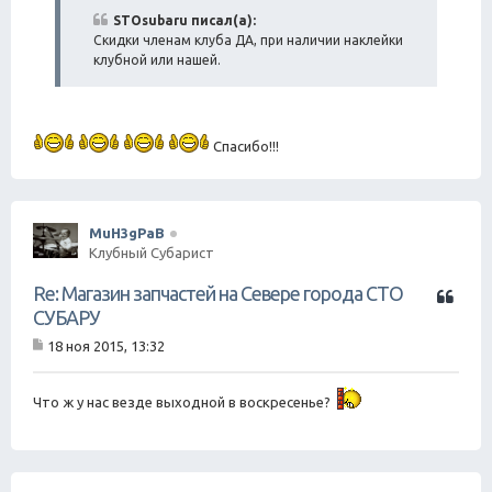
о
а
б
STOsubaru писал(а):
щ
Скидки членам клуба ДА, при наличии наклейки
е
клубной или нашей.
н
и
е
Спасибо!!!
MuH3gPaB
Клубный Субарист
Ц
Re: Магазин запчастей на Севере города СТО
и
СУБАРУ
т
18 ноя 2015, 13:32
а
С
т
о
о
а
Что ж у нас везде выходной в воскресенье?
б
щ
е
н
и
е