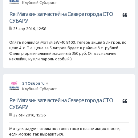
Клубный Субарист
Ц
Re: Магазин запчастей на Севере города СТО
и
СУБАРУ
т
23 апр 2016, 12:58
а
С
т
о
о
а
Опять появился Мотул 5W-40 8100, теперь акция 5 литров, по
б
цене 4-х. Т.е. цена за 5 литров будет в районе 3 т. рублей.
щ
Фильтр оригинальный масляный 350 руб. От вас наличие
е
наклейки, ну или пароль особый )
н
и
е
STOsubaru
Клубный Субарист
Ц
Re: Магазин запчастей на Севере города СТО
и
СУБАРУ
т
22 сен 2016, 15:56
а
С
т
о
о
а
Мотуль радует своим постоянством в плане акциозности,
б
если можно так выразиться.
щ