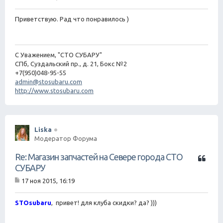
С
т
о
о
а
Приветствую. Рад что понравилось )
б
щ
е
н
С Уважением, "СТО СУБАРУ"
и
е
СПб, Суздальский пр., д. 21, Бокс №2
+7(950)048-95-55
admin@stosubaru.com
http://www.stosubaru.com
Liska
Модератор Форума
Ц
Re: Магазин запчастей на Севере города СТО
и
СУБАРУ
т
17 ноя 2015, 16:19
а
С
т
о
о
а
STOsubaru
, привет! для клуба скидки? да? )))
б
щ