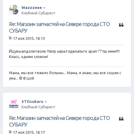
Wazzzeee
Клубный Субарист
Ц
Re: Магазин запчастей на Севере города СТО
и
СУБАРУ
т
17 ноя 2015, 16:13
а
С
т
о
о
а
ЙЦукыапдолитволк !!!впр ьврьтлдвлапьтк арап !"!"пр ммм!!!!
б
Класс, одним словом!
щ
е
н
Мама, мы все тяжело больны... Мама, я знаю, мы все сошли с
и
е
ума... © В.Цой
STOsubaru
Клубный Субарист
Ц
Re: Магазин запчастей на Севере города СТО
и
СУБАРУ
т
17 ноя 2015, 16:17
а