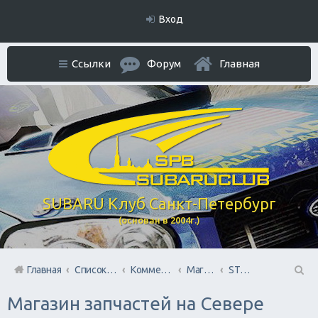
Вход
Ссылки
Форум
Главная
SUBARU Клуб Санкт-Петербург
(основан в 2004г.)
Главная
Список форумов
Коммерческий Отдел. Официальное расположение платной РЕКЛАМЫ.
Магазины запчастей
STOsubaru.COM Интернет-магазин (на Севере Города)
П
Магазин запчастей на Севере
ои