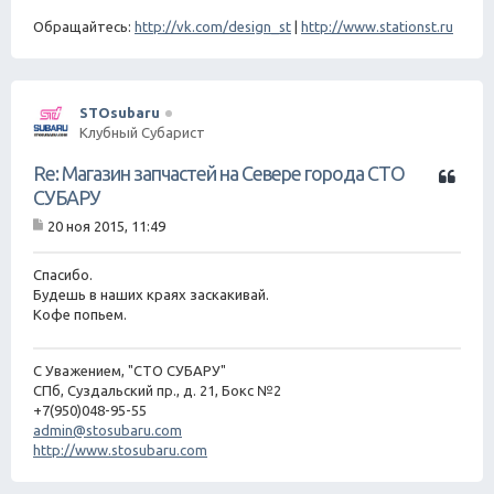
Обращайтесь:
http://vk.com/design_st
|
http://www.stationst.ru
STOsubaru
Клубный Субарист
Ц
Re: Магазин запчастей на Севере города СТО
и
СУБАРУ
т
20 ноя 2015, 11:49
а
С
т
о
о
а
Спасибо.
б
Будешь в наших краях заскакивай.
щ
Кофе попьем.
е
н
и
С Уважением, "СТО СУБАРУ"
е
СПб, Суздальский пр., д. 21, Бокс №2
+7(950)048-95-55
admin@stosubaru.com
http://www.stosubaru.com