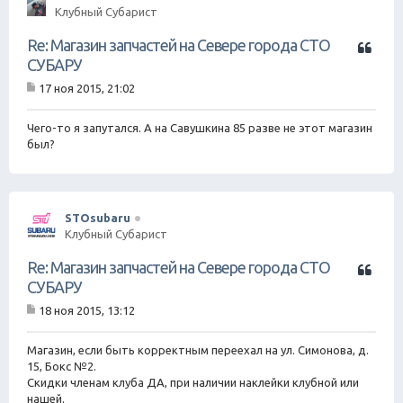
Клубный Субарист
Ц
Re: Магазин запчастей на Севере города СТО
и
СУБАРУ
т
17 ноя 2015, 21:02
а
С
т
о
о
а
Чего-то я запутался. А на Савушкина 85 разве не этот магазин
б
был?
щ
е
н
и
е
STOsubaru
Клубный Субарист
Ц
Re: Магазин запчастей на Севере города СТО
и
СУБАРУ
т
18 ноя 2015, 13:12
а
С
т
о
о
а
Магазин, если быть корректным переехал на ул. Симонова, д.
б
15, Бокс №2.
щ
Скидки членам клуба ДА, при наличии наклейки клубной или
е
нашей.
н