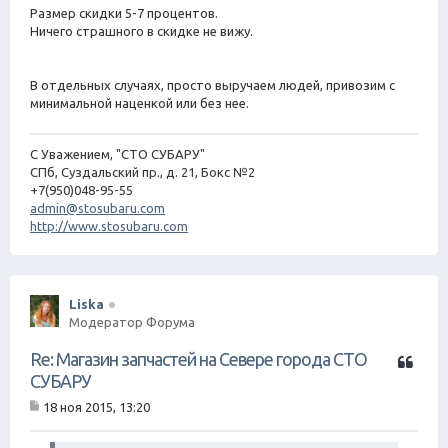
Размер скидки 5-7 процентов.
и
е
Ничего страшного в скидке не вижу.
В отдельных случаях, просто выручаем людей, привозим с
минимальной наценкой или без нее.
С Уважением, "СТО СУБАРУ"
СПб, Суздальский пр., д. 21, Бокс №2
+7(950)048-95-55
admin@stosubaru.com
http://www.stosubaru.com
Liska
Модератор Форума
Ц
Re: Магазин запчастей на Севере города СТО
и
СУБАРУ
т
18 ноя 2015, 13:20
а
С
т
о