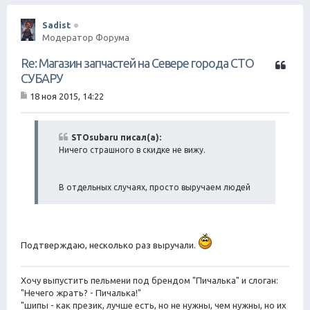
Sadist
Модератор Форума
Ц
Re: Магазин запчастей на Севере города СТО
и
СУБАРУ
т
18 ноя 2015, 14:22
а
С
т
о
о
а
б
STOsubaru писал(а):
щ
Ничего страшного в скидке не вижу.
е
н
и
В отдельных случаях, просто выручаем людей
е
Подтверждаю, несколько раз выручали.
Хочу выпустить пельмени под брендом "Пичалька" и слоган:
"Нечего жрать? - Пичалька!"
"шипы - как презик, лучше есть, но не нужны, чем нужны, но их