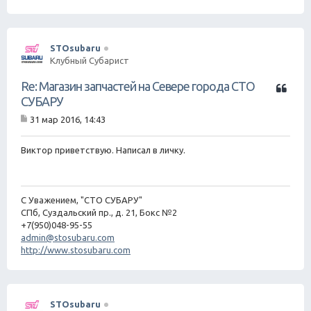
STOsubaru
Клубный Субарист
Ц
Re: Магазин запчастей на Севере города СТО
и
СУБАРУ
т
31 мар 2016, 14:43
а
С
т
о
о
а
Виктор приветствую. Написал в личку.
б
щ
е
н
С Уважением, "СТО СУБАРУ"
и
е
СПб, Суздальский пр., д. 21, Бокс №2
+7(950)048-95-55
admin@stosubaru.com
http://www.stosubaru.com
STOsubaru