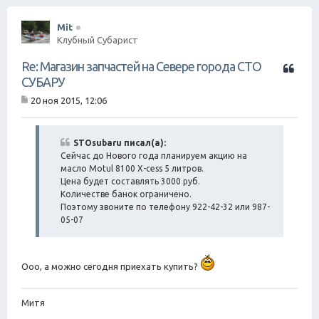
Mit
Клубный Субарист
Ц
Re: Магазин запчастей на Севере города СТО
и
СУБАРУ
т
20 ноя 2015, 12:06
а
С
т
о
о
а
б
STOsubaru писал(а):
щ
Сейчас до Нового года планируем акцию на
е
масло Motul 8100 X-cess 5 литров.
н
Цена будет составлять 3000 руб.
и
Количестве банок ограничено.
е
Поэтому звоните по телефону 922-42-32 или 987-
05-07
Ооо, а можно сегодня приехать купить?
Митя