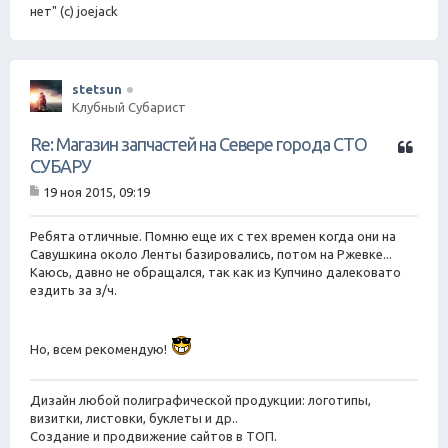
нет" (с) joejack
stetsun
Клубный Субарист
Ц
Re: Магазин запчастей на Севере города СТО
и
СУБАРУ
т
19 ноя 2015, 09:19
а
С
т
о
о
а
Ребята отличные. Помню еще их с тех времен когда они на
б
Савушкина около Ленты базировались, потом на Ржевке...
щ
Каюсь, давно не обращался, так как из Купчино далековато
е
ездить за з/ч.
н
и
е
Но, всем рекомендую!
Дизайн любой полиграфической продукции: логотипы,
визитки, листовки, буклеты и др..
Создание и продвижение сайтов в ТОП.