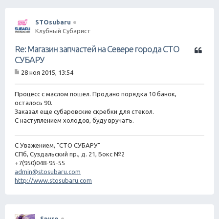
STOsubaru
Клубный Субарист
Ц
Re: Магазин запчастей на Севере города СТО
и
СУБАРУ
т
28 ноя 2015, 13:54
а
С
т
о
о
а
Процесс с маслом пошел. Продано порядка 10 банок,
б
осталось 90.
щ
Заказал еще субаровские скребки для стекол.
е
С наступлением холодов, буду вручать.
н
и
е
С Уважением, "СТО СУБАРУ"
СПб, Суздальский пр., д. 21, Бокс №2
+7(950)048-95-55
admin@stosubaru.com
http://www.stosubaru.com
Spyro