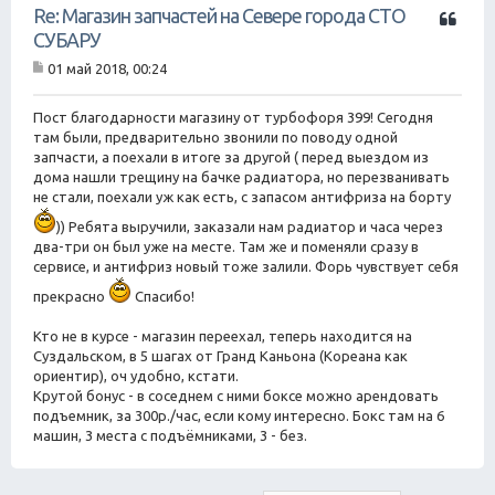
Ц
Re: Магазин запчастей на Севере города СТО
и
СУБАРУ
т
01 май 2018, 00:24
а
С
т
о
о
а
Пост благодарности магазину от турбофоря 399! Сегодня
б
там были, предварительно звонили по поводу одной
щ
запчасти, а поехали в итоге за другой ( перед выездом из
е
дома нашли трещину на бачке радиатора, но перезванивать
н
не стали, поехали уж как есть, с запасом антифриза на борту
и
е
)) Ребята выручили, заказали нам радиатор и часа через
два-три он был уже на месте. Там же и поменяли сразу в
сервисе, и антифриз новый тоже залили. Форь чувствует себя
прекрасно
Спасибо!
Кто не в курсе - магазин переехал, теперь находится на
Суздальском, в 5 шагах от Гранд Каньона (Кореана как
ориентир), оч удобно, кстати.
Крутой бонус - в соседнем с ними боксе можно арендовать
подъемник, за 300р./час, если кому интересно. Бокс там на 6
машин, 3 места с подъёмниками, 3 - без.