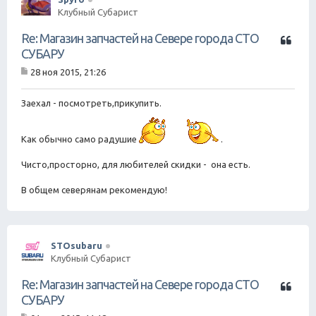
Клубный Субарист
Ц
Re: Магазин запчастей на Севере города СТО
и
СУБАРУ
т
28 ноя 2015, 21:26
а
С
т
о
о
а
Заехал - посмотреть,прикупить.
б
щ
е
Как обычно само радушие
.
н
и
Чисто,просторно, для любителей скидки - она есть.
е
В общем северянам рекомендую!
STOsubaru
Клубный Субарист
Ц
Re: Магазин запчастей на Севере города СТО
и
СУБАРУ
т