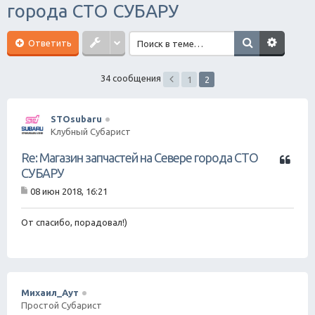
города СТО СУБАРУ
ск
Ответить
34 сообщения
1
2
STOsubaru
Клубный Субарист
Ц
Re: Магазин запчастей на Севере города СТО
и
СУБАРУ
т
08 июн 2018, 16:21
а
С
т
о
о
а
От спасибо, порадовал!)
б
щ
е
н
и
е
Михаил_Аут
Простой Субарист