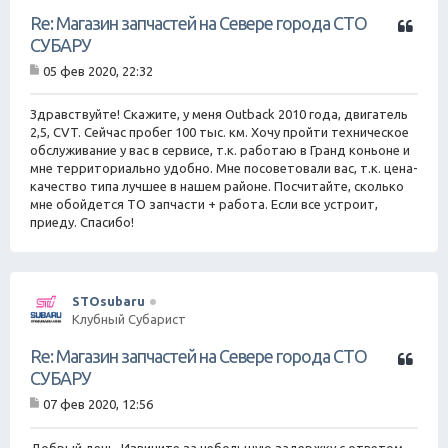
Ц
Re: Магазин запчастей на Севере города СТО
и
СУБАРУ
т
05 фев 2020, 22:32
а
С
т
о
о
а
Здравствуйте! Скажите, у меня Outback 2010 года, двигатель
б
2,5, CVT. Сейчас пробег 100 тыс. км. Хочу пройти техническое
щ
обслуживание у вас в сервисе, т.к. работаю в Гранд коньоне и
е
мне территориально удобно. Мне посоветовали вас, т.к. цена-
н
качество типа лучшее в нашем районе. Посчитайте, сколько
и
е
мне обойдется ТО запчасти + работа. Если все устроит,
приеду. Спасибо!
STOsubaru
Клубный Субарист
Ц
Re: Магазин запчастей на Севере города СТО
и
СУБАРУ
т
07 фев 2020, 12:56
а
С
т
о
о
а