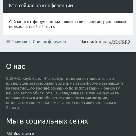
Кто сейчас на конференции
Сейчас этот форум просматривают: нет зарегистрированных
пользователей и 1 гость
Главная
Список форумов
Часовой пояс:
UTC+03:00
О нас
SUBARU Клуб Санкт-Петербург объединяет любителей и
владельцев автомобилей Subaru. На этом форуме вы найдете
интересующую вас информацию по эксплуатации и ремонту
вашего автомобиля, отзывы владельцев, а так же сможете
познакомиться и пообщаться с интересными людьми,
поделиться своим опытом или просто оставить отзывы о
Subaru.
Мы в социальных сетях
Вконтакте