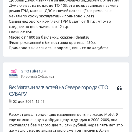
Добрый день. Извините за небольшую задержку с ответом.
б
Думаю у вас на подходе ТО 105, это подразумевает замену
щ
ремня ГРМ, масла в ДВС и свечей накала. (Если ремень не
е
меняли по сроку эксплуатации примерно 7 лет)
н
Самый недорогой комплект ГРМ Будет от 8 т.р., что-то
и
е
среднее по цене-качество 12 т.р.
Свечи от 650
Масло от 1800 за баклажку, скажем Idemitsu
Фильтр масляный я бы поставил оригинал 450р.
Примерно так, если есть вопросы, пишите пожалуйста.
STOsubaru
Клубный Субарист
Ц
Re: Магазин запчастей на Севере города СТО
и
СУБАРУ
т
02 дек 2021, 13:42
а
С
т
о
о
а
Рассматривал тенденцию изменения цены на масло Motul. Я
б
еще помню старую добрую цену году эдак в 2008-2009, она
щ
составляла без малого две тысячи рублей. Через пять лет это
е
же масло у нас по акции стоило уже три тысячи рублей.
н