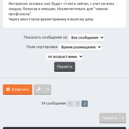
Интересно сколько оно будет стоить сейчас, с учетом всех
и
е
скидок, бонусов и плюшек. Исключительно для "членов
профсоюза".
Через некоторое время прикину и выложу цену.
Показать сообщения за:
Поле сортировки
Ответить
34 сообщения
1
2
Перейти