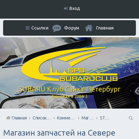
Вход
Ссылки
Форум
Главная
SUBARU Клуб Санкт-Петербург
(основан в 2004г.)
Главная
Список форумов
Коммерческий Отдел. Официальное расположение платной РЕКЛАМЫ.
Магазины запчастей
STOsubaru.COM Интернет-магазин (на Севере Города)
П
Магазин запчастей на Севере
ои