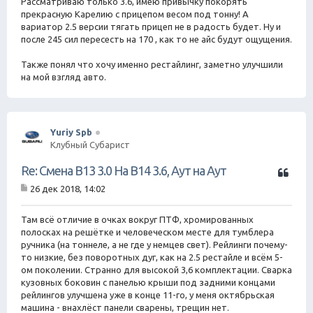
Рассматриваю только 3.6, имею привычку покорять
прекрасную Карелию с прицепом весом под тонну! А
вариатор 2.5 версии тягать прицеп не в радость будет. Ну и
после 245 сил пересесть на 170 , как то не айс будут ощущения.
Также понял что хочу именно рестайлинг, заметно улучшили
на мой взгляд авто.
Yuriy Spb
Клубный Субарист
Ц
Re: Смена B13 3.0 На B14 3.6, Аут на Аут
и
26 дек 2018, 14:02
т
С
а
о
о
Там всё отличие в очках вокруг ПТФ, хромированных
т
б
полосках на решётке и человеческом месте для тумблера
а
щ
ручника (на тоннеле, а не где у немцев свет). Рейлинги почему-
е
то низкие, без поворотных дуг, как на 2.5 рестайле и всём 5-
н
ом поколении. Странно для высокой 3,6 комплектации. Сварка
и
е
кузовных боковин с панелью крыши под задними концами
рейлингов улучшена уже в конце 11-го, у меня октябрьская
машина - внахлёст панели сварены, трещин нет.