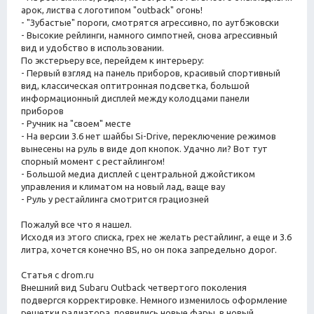
арок, листва с логотипом "outback" огонь!
- "Зубастые" пороги, смотрятся агрессивно, по аутбэковски
- Высокие рейлинги, намного симпотней, снова агрессивный
вид и удобство в использовании.
По экстерьеру все, перейдем к интерьеру:
- Первый взгляд на панель приборов, красивый спортивный
вид, классическая оптитронная подсветка, большой
информационный дисплей между колодцами панели
приборов
- Ручник на "своем" месте
- На версии 3.6 нет шайбы Si-Drive, переключение режимов
вынесены на руль в виде доп кнопок. Удачно ли? Вот тут
спорный момент с рестайлингом!
- Большой медиа дисплей с центральной джойстиком
управления и климатом на новый лад, ваще вау
- Руль у рестайлинга смотрится грациозней
Пожалуй все что я нашел.
Исходя из этого списка, грех не желать рестайлинг, а еще и 3.6
литра, хочется конечно BS, но он пока запредельно дорог.
Статья с drom.ru
Внешний вид Subaru Outback четвертого поколения
подвергся корректировке. Немного изменилось оформление
решетки радиатора, появились новые фары, в новый