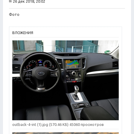
26 дек 2018, 20:02
т
С
а
о
о
Фото
т
б
а
щ
е
н
ВЛОЖЕНИЯ
и
е
outback-4-int (1).jpg (570.46 КБ) 45060 просмотров