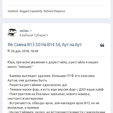
Outback. Rugged Capability. Refined Elegance.
ustas
Клубный Субарист
Ц
Re: Смена B13 3.0 На B14 3.6, Аут на Аут
и
26 дек 2018, 18:49
т
С
а
о
о
Юра, при всем уважение к дорестайлу, у рестайла я нашел
т
б
много "плюшек":
а
щ
е
- Бампер выглядит удачнее, большие ПТФ это классика
н
Аутов, они должны быть
и
е
- Решетка рестайлинг однозначно да!
- Темные маски фар, а есть еще версия фар с ДХО ваше кайф
- Повторители на боковых зеркалах, нового манера,
смотрится интереснее
- Встречаются, обводы арок, аля накладки арок B13, но не
выпуклые, а прямые
- На рестайлинге, редко, но встречаются вместе с накладками