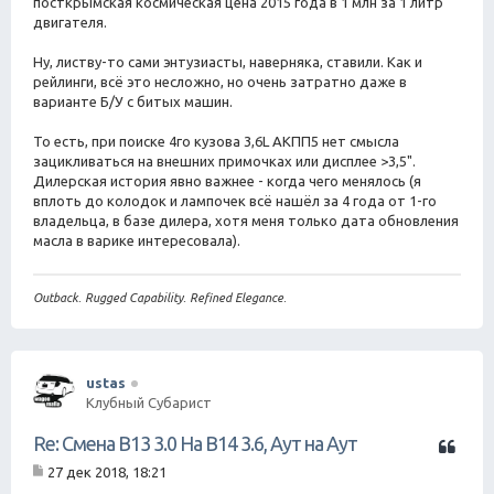
посткрымская космическая цена 2015 года в 1 млн за 1 литр
двигателя.
Ну, листву-то сами энтузиасты, наверняка, ставили. Как и
рейлинги, всё это несложно, но очень затратно даже в
варианте Б/У с битых машин.
То есть, при поиске 4го кузова 3,6L АКПП5 нет смысла
зацикливаться на внешних примочках или дисплее >3,5".
Дилерская история явно важнее - когда чего менялось (я
вплоть до колодок и лампочек всё нашёл за 4 года от 1-го
владельца, в базе дилера, хотя меня только дата обновления
масла в варике интересовала).
Outback. Rugged Capability. Refined Elegance.
ustas
Клубный Субарист
Ц
Re: Смена B13 3.0 На B14 3.6, Аут на Аут
и
27 дек 2018, 18:21
т
С