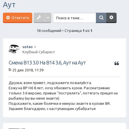
Аут
ск
Ответить
18 сообщений • Страница
1
из
1
ustas
Клубный Субарист
Ц
Смена B13 3.0 На B14 3.6, Аут на Аут
и
25 дек 2018, 11:39
т
С
а
о
о
Друзья, всем привет, подскажите пожалуйста.
т
б
Езжу на BP H6 8 лет, хочу обновить кузов. Рассматриваю
а
щ
только 3.6 версию, привык "пострелять", потягать прицеп на
е
рыбалку (ну вы меня знаете)
н
Подскажите, какие болячки и минусы знаете в кузове BR.
и
е
Заранее благодарен, с наступающим субабратья