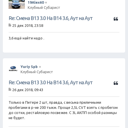
19Alex60
Клубный Субарист
Ц
Re: Смена B13 3.0 На B14 3.6, Аут на Аут
и
25 дек 2018, 23:58
т
С
а
о
о
3,6 ещё найти надо .
т
б
а
щ
е
н
и
е
Yuriy Spb
Клубный Субарист
Ц
Re: Смена B13 3.0 На B14 3.6, Аут на Аут
и
26 дек 2018, 09:43
т
С
а
о
о
Только в Питере 2 шт, правда, с весьма приличными
т
б
пробегами в р-не 200 тыкм. Проще 2,5L CVT взять с пробегом
а
щ
до сотки, рестайловую посвежее. С 3L АКПП особой разницы
е
не будет.
н
и
е