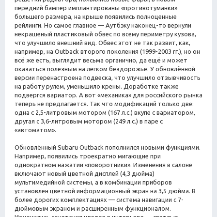
передний бампер имплантированы «противотуманки»
большего размера, на крыше появились полноценные
рейлинги. Но самое главное — Аутбэку наконец-то вернули
некрашеный пластиковый обвес по всему периметру кузова,
что улучшило внешний вид. Обвес этот не так развит, как,
например, на Outback второго поколения (1999-2003 гг.), но он
всё же есть, выглядит весьма органично, да ещё и может
оказаться полезным на легком бездорожье. У обновлённой
версии перенастроена подвеска, что улучшило отзывчивость
на работу рулем, уменьшило крены. Доработке также
подвергся вариатор. А вот «механика» для российского рынка
теперь не предлагается. Так что модификаций только две:
одна с 2,5-литровым мотором (167 л.с.) вкупе с вариатором,
другая с 3,6-литровым мотором (249 л.с.) в паре с
«автоматом».
Обновлённый Subaru Outback пополнился новыми функциями.
Например, появились троекратно мигающие при
однократном нажатии «поворотники». Изменения в салоне
включают новый цветной дисплей (4,3 дюйма)
мультимедийной системы, а в комбинации приборов
установлен цветной информационный экран на 3,5 дюйма. В
более дорогих комплектациях — система навигации с 7-
дюймовым экраном и расширенным функционалом.