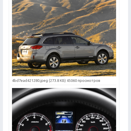
4bd7ead421280.jpeg (273.8 КБ) 45060 просмотров