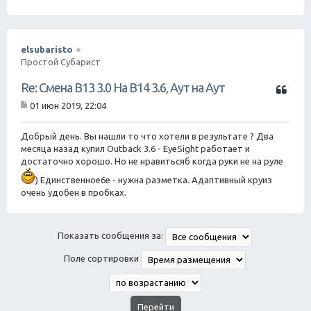
elsubaristo
Простой Субарист
Ц
Re: Смена B13 3.0 На B14 3.6, Аут на Аут
и
01 июн 2019, 22:04
т
С
а
о
о
Добрый день. Вы нашли то что хотели в результате ? Два
т
б
месяца назад купил Outback 3.6 - EyeSight работает и
а
щ
достаточно хорошо. Ho не нравитьсяб когда руки не на руле
е
н
) Единственное6е - нужна разметка. Адаптивный круиз
и
очень удобен в пробках.
е
Показать сообщения за:
Поле сортировки