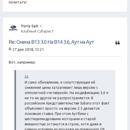
б
почитать!
а
щ
е
н
и
е
Yuriy Spb
Клубный Субарист
Ц
Re: Смена B13 3.0 На B14 3.6, Аут на Аут
и
27 дек 2018, 12:21
т
С
а
о
о
Вот, например:
т
б
а
щ
е
н
И само обновление, и сопутствующее ей
и
снижение цены затрагивает лишь версию с
е
оппозитной «четвёркой». На модификацию 3,6 л
ни то ни другое не распространяется. В
российском представительстве Subaru этот факт
объясняют просто: на версию 2.5 делается
основная ставка. При этом Аутбеки с
шестицилиндровыми моторами и старой
внешностью останутся в строю, хотя даже в
равных условиях их продажи не превышали 5%.