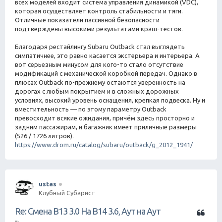
всех моделей входит система управления динамикой (VDC),
которая осуществляет контроль стабильности и тяги.
Отличные показатели пассивной безопасности
подтверждены высокими результатами краш-тестов.
Благодаря рестайлингу Subaru Outback стал выглядеть
симпатичнее, это равно касается экстерьера и интерьера. А
вот серьезным минусом для кого-то стало отсутствие
модификаций с механической коробкой передач. Однако в
плюсах Outback по-прежнему остаются уверенность на
дорогах с любым покрытием и в сложных дорожных
условиях, высокий уровень оснащения, крепкая подвеска. Ну и
вместительность — по этому параметру Outback
превосходит всякие ожидания, причём здесь просторно и
задним пассажирам, и багажник имеет приличные размеры
(526 / 1726 литров).
https://www.drom.ru/catalog/subaru/outback/g_2012_1941/
ustas
Клубный Субарист
Ц
Re: Смена B13 3.0 На B14 3.6, Аут на Аут
и