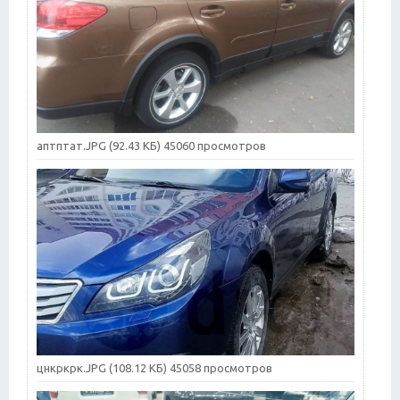
аптптат.JPG (92.43 КБ) 45060 просмотров
цнкркрк.JPG (108.12 КБ) 45058 просмотров