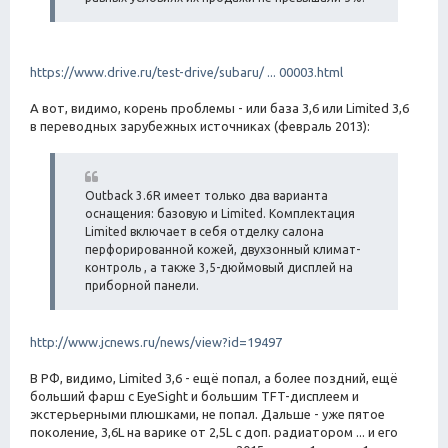
https://www.drive.ru/test-drive/subaru/ ... 00003.html
А вот, видимо, корень проблемы - или база 3,6 или Limited 3,6
в переводных зарубежных источниках (февраль 2013):
Outback 3.6R имеет только два варианта
оснащения: базовую и Limited. Комплектация
Limited включает в себя отделку салона
перфорированной кожей, двухзонный климат-
контроль , а также 3,5-дюймовый дисплей на
приборной панели.
http://www.jcnews.ru/news/view?id=19497
В РФ, видимо, Limited 3,6 - ещё попал, а более поздний, ещё
больший фарш с EyeSight и большим TFT-дисплеем и
экстерьерными плюшками, не попал. Дальше - уже пятое
поколение, 3,6L на варике от 2,5L с доп. радиатором ... и его