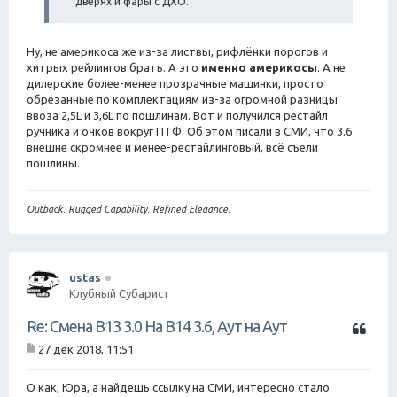
дверях и фары с ДХО.
Ну, не америкоса же из-за листвы, рифлёнки порогов и
хитрых рейлингов брать. А это
именно америкосы
. А не
дилерские более-менее прозрачные машинки, просто
обрезанные по комплектациям из-за огромной разницы
ввоза 2,5L и 3,6L по пошлинам. Вот и получился рестайл
ручника и очков вокруг ПТФ. Об этом писали в СМИ, что 3.6
внешне скромнее и менее-рестайлинговый, всё съели
пошлины.
Outback. Rugged Capability. Refined Elegance.
ustas
Клубный Субарист
Ц
Re: Смена B13 3.0 На B14 3.6, Аут на Аут
и
27 дек 2018, 11:51
т
С
а
о
о
О как, Юра, а найдешь ссылку на СМИ, интересно стало
т