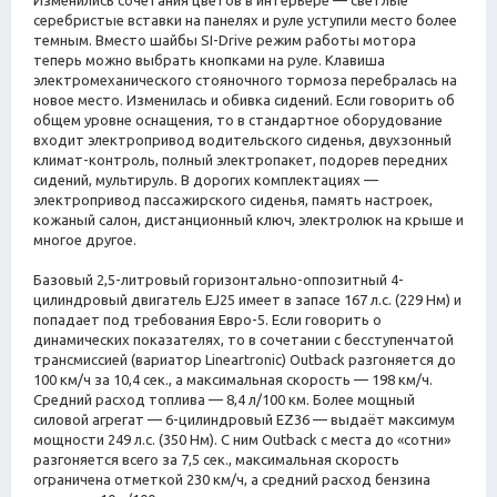
Изменились сочетания цветов в интерьере — светлые
серебристые вставки на панелях и руле уступили место более
темным. Вместо шайбы SI-Drive режим работы мотора
теперь можно выбрать кнопками на руле. Клавиша
электромеханического стояночного тормоза перебралась на
новое место. Изменилась и обивка сидений. Если говорить об
общем уровне оснащения, то в стандартное оборудование
входит электропривод водительского сиденья, двухзонный
климат-контроль, полный электропакет, подорев передних
сидений, мультируль. В дорогих комплектациях —
электропривод пассажирского сиденья, память настроек,
кожаный салон, дистанционный ключ, электролюк на крыше и
многое другое.
Базовый 2,5-литровый горизонтально-оппозитный 4-
цилиндровый двигатель EJ25 имеет в запасе 167 л.с. (229 Нм) и
попадает под требования Евро-5. Если говорить о
динамических показателях, то в сочетании с бесступенчатой
трансмиссией (вариатор Lineartronic) Outback разгоняется до
100 км/ч за 10,4 сек., а максимальная скорость — 198 км/ч.
Средний расход топлива — 8,4 л/100 км. Более мощный
силовой агрегат — 6-цилиндровый EZ36 — выдаёт максимум
мощности 249 л.с. (350 Нм). С ним Outback с места до «сотни»
разгоняется всего за 7,5 сек., максимальная скорость
ограничена отметкой 230 км/ч, а средний расход бензина