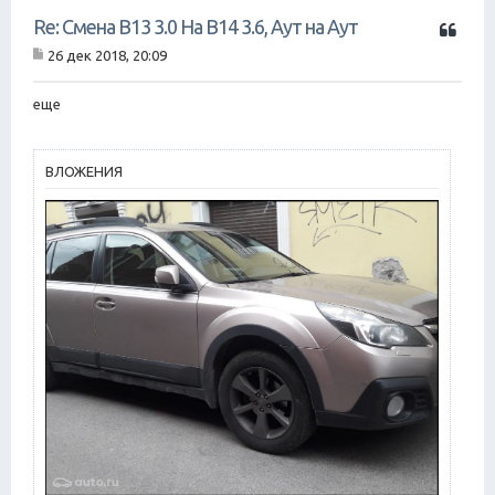
Ц
Re: Смена B13 3.0 На B14 3.6, Аут на Аут
и
26 дек 2018, 20:09
т
С
а
о
о
еще
т
б
а
щ
е
н
ВЛОЖЕНИЯ
и
е