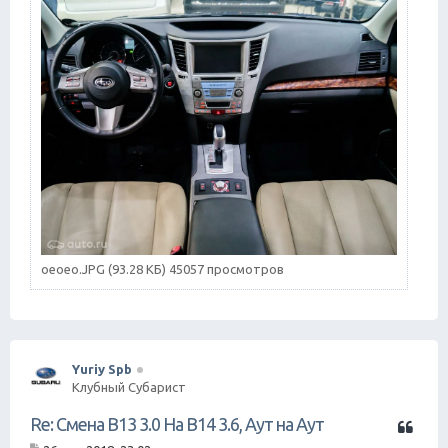
оеоео.JPG (93.28 КБ) 45057 просмотров
Yuriy Spb
Клубный Субарист
Ц
Re: Смена B13 3.0 На B14 3.6, Аут на Аут
и