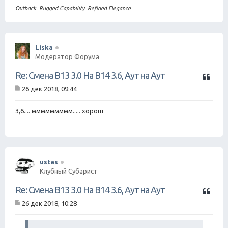
Outback. Rugged Capability. Refined Elegance.
Liska
Модератор Форума
Ц
Re: Смена B13 3.0 На B14 3.6, Аут на Аут
и
26 дек 2018, 09:44
т
С
а
о
о
3,6.... ммммммммм..... хорош
т
б
а
щ
е
н
и
е
ustas
Клубный Субарист
Ц
Re: Смена B13 3.0 На B14 3.6, Аут на Аут
и
26 дек 2018, 10:28
т
С
а
о
о
т