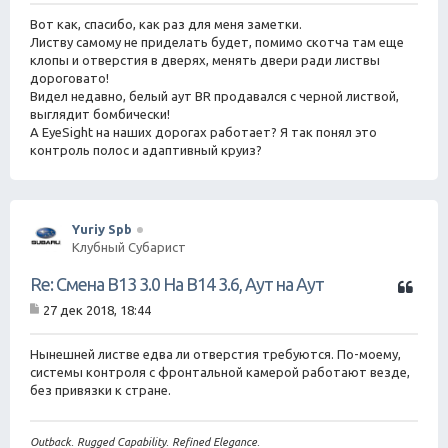
а
о
о
Вот как, спасибо, как раз для меня заметки.
т
б
Листву самому не приделать будет, помимо скотча там еще
а
щ
клопы и отверстия в дверях, менять двери ради листвы
е
дороговато!
н
Видел недавно, белый аут BR продавался с черной листвой,
и
е
выглядит бомбически!
А EyeSight на наших дорогах работает? Я так понял это
контроль полос и адаптивный круиз?
Yuriy Spb
Клубный Субарист
Ц
Re: Смена B13 3.0 На B14 3.6, Аут на Аут
и
27 дек 2018, 18:44
т
С
а
о
о
Нынешней листве едва ли отверстия требуются. По-моему,
т
б
системы контроля с фронтальной камерой работают везде,
а
щ
без привязки к стране.
е
н
и
Outback. Rugged Capability. Refined Elegance.
е