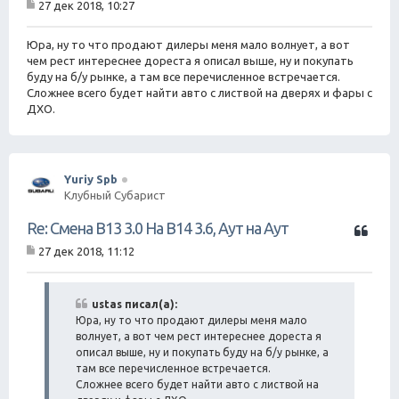
27 дек 2018, 10:27
т
С
а
о
о
Юра, ну то что продают дилеры меня мало волнует, а вот
т
б
чем рест интереснее дореста я описал выше, ну и покупать
а
щ
буду на б/у рынке, а там все перечисленное встречается.
е
Сложнее всего будет найти авто с листвой на дверях и фары с
н
ДХО.
и
е
Yuriy Spb
Клубный Субарист
Ц
Re: Смена B13 3.0 На B14 3.6, Аут на Аут
и
27 дек 2018, 11:12
т
С
а
о
о
т
б
ustas писал(а):
а
щ
Юра, ну то что продают дилеры меня мало
е
волнует, а вот чем рест интереснее дореста я
н
описал выше, ну и покупать буду на б/у рынке, а
и
там все перечисленное встречается.
е
Сложнее всего будет найти авто с листвой на