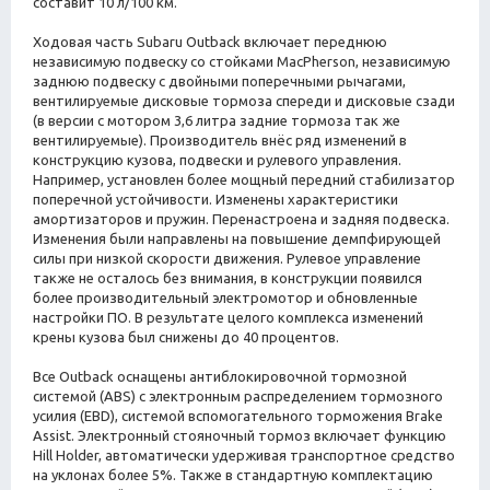
составит 10 л/100 км.
Ходовая часть Subaru Outback включает переднюю
независимую подвеску со стойками MacPherson, независимую
заднюю подвеску с двойными поперечными рычагами,
вентилируемые дисковые тормоза спереди и дисковые сзади
(в версии с мотором 3,6 литра задние тормоза так же
вентилируемые). Производитель внёс ряд изменений в
конструкцию кузова, подвески и рулевого управления.
Например, установлен более мощный передний стабилизатор
поперечной устойчивости. Изменены характеристики
амортизаторов и пружин. Перенастроена и задняя подвеска.
Изменения были направлены на повышение демпфирующей
силы при низкой скорости движения. Рулевое управление
также не осталось без внимания, в конструкции появился
более производительный электромотор и обновленные
настройки ПО. В результате целого комплекса изменений
крены кузова был снижены до 40 процентов.
Все Outback оснащены антиблокировочной тормозной
системой (ABS) с электронным распределением тормозного
усилия (EBD), системой вспомогательного торможения Brake
Assist. Электронный стояночный тормоз включает функцию
Hill Holder, автоматически удерживая транспортное средство
на уклонах более 5%. Также в стандартную комплектацию