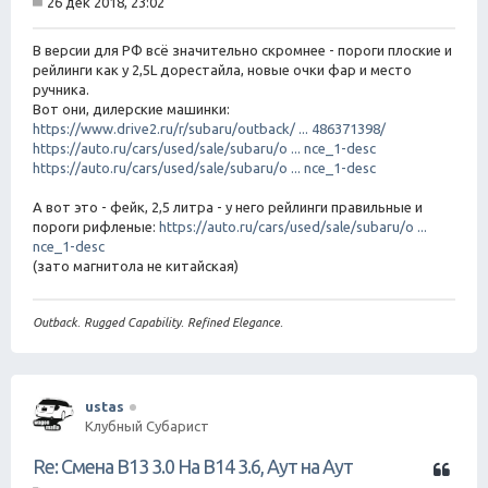
26 дек 2018, 23:02
т
С
а
о
о
В версии для РФ всё значительно скромнее - пороги плоские и
т
б
рейлинги как у 2,5L дорестайла, новые очки фар и место
а
щ
ручника.
е
Вот они, дилерские машинки:
н
https://www.drive2.ru/r/subaru/outback/ ... 486371398/
и
е
https://auto.ru/cars/used/sale/subaru/o ... nce_1-desc
https://auto.ru/cars/used/sale/subaru/o ... nce_1-desc
А вот это - фейк, 2,5 литра - у него рейлинги правильные и
пороги рифленые:
https://auto.ru/cars/used/sale/subaru/o ...
nce_1-desc
(зато магнитола не китайская)
Outback. Rugged Capability. Refined Elegance.
ustas
Клубный Субарист
Ц
Re: Смена B13 3.0 На B14 3.6, Аут на Аут
и