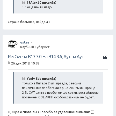
б
19Alex60 писал(а):
а
щ
3,6 ещё найти надо .
е
н
и
е
Страна большая, найдем )
ustas
Клубный Субарист
Ц
Re: Смена B13 3.0 На B14 3.6, Аут на Аут
и
26 дек 2018, 10:38
т
С
а
о
о
т
б
Yuriy Spb писал(а):
а
щ
Только в Питере 2 шт, правда, с весьма
е
приличными пробегами в р-не 200 тыкм. Проще
н
2,5L CVT взять с пробегом до сотки, рестайловую
и
посвежее. С 3L АКПП особой разницы не будет.
е
О, Юра и снова ты ) Спасибо за уделенное внимание )))