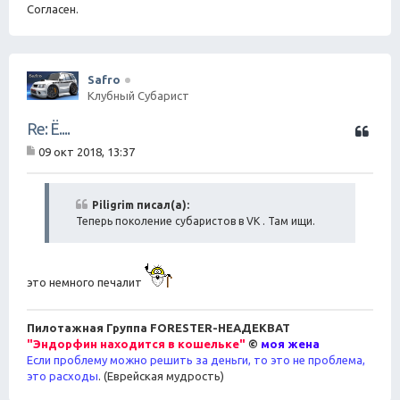
Согласен.
Safro
Клубный Субарист
Ц
Re: Ё....
и
09 окт 2018, 13:37
т
С
а
о
о
т
б
Piligrim писал(а):
а
щ
Теперь поколение субаристов в VK . Там ищи.
е
н
и
е
это немного печалит
Пилотажная Группа FORESTER-НЕАДЕКВАТ
"Эндорфин находится в кошельке"
©
моя жена
Если проблему можно решить за деньги, то это не проблема,
это расходы
. (Еврейская мудрость)