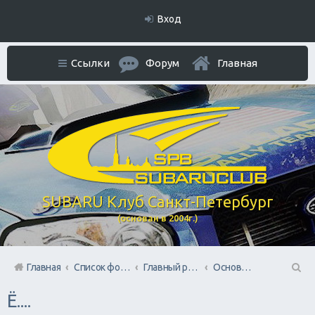
Вход
Ссылки
Форум
Главная
SUBARU Клуб Санкт-Петербург
(основан в 2004г.)
Главная
Список форумов
Главный раздел
Основной форум
П
Ё....
ои