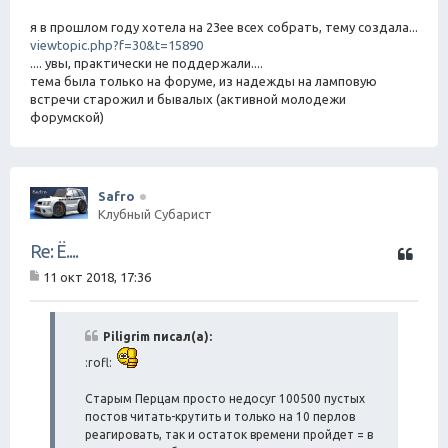
я в прошлом году хотела на 23ее всех собрать, тему создала...
viewtopic.php?f=30&t=15890
.... увы, практически не поддержали....
тема была только на форуме, из надежды на ламповую
встречи старожил и бывалых (активной молодежи
форумской)
Safro
Клубный Субарист
Ц
Re: Ё....
и
11 окт 2018, 17:36
т
С
а
о
о
т
б
Piligrim писал(а):
а
щ
:rofl:
е
н
и
Старым Перцам просто недосуг 100500 пустых
е
постов читать-крутить и только на 10 перлов
реагировать, так и остаток времени пройдет = в