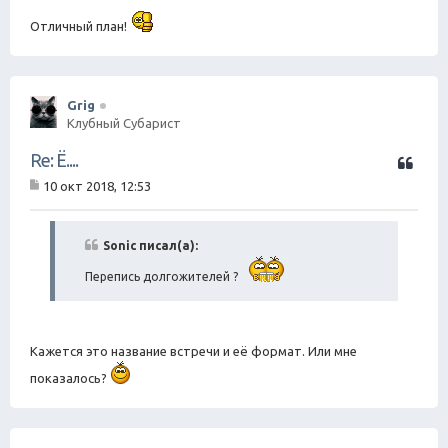
Отличный план!
Grig
Клубный Субарист
Ц
Re: Ё....
и
10 окт 2018, 12:53
т
С
а
о
о
т
б
Sonic писал(а):
а
щ
е
Перепись долгожителей ?
н
и
е
Кажется это название встречи и её формат. Или мне
показалось?