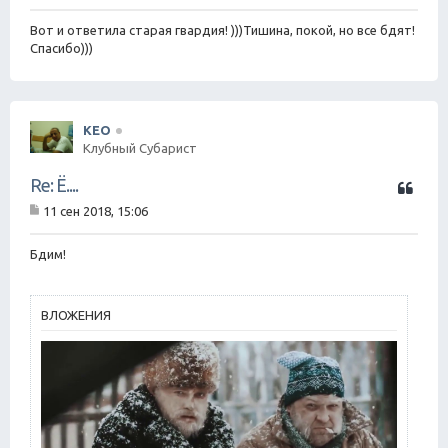
а
о
о
Вот и ответила старая гвардия! )))Тишина, покой, но все бдят!
т
б
Спасибо)))
а
щ
е
н
и
е
KEO
Клубный Субарист
Ц
Re: Ё....
и
11 сен 2018, 15:06
т
С
а
о
о
Бдим!
т
б
а
щ
е
н
ВЛОЖЕНИЯ
и
е