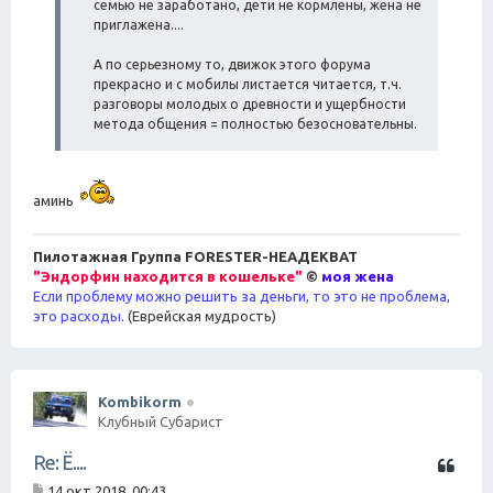
семью не заработано, дети не кормлены, жена не
приглажена....
А по серьезному то, движок этого форума
прекрасно и с мобилы листается читается, т.ч.
разговоры молодых о древности и ущербности
метода общения = полностью безосновательны.
аминь
Пилотажная Группа FORESTER-НЕАДЕКВАТ
"Эндорфин находится в кошельке"
©
моя жена
Если проблему можно решить за деньги, то это не проблема,
это расходы
. (Еврейская мудрость)
Kombikorm
Клубный Субарист
Ц
Re: Ё....
и
14 окт 2018, 00:43