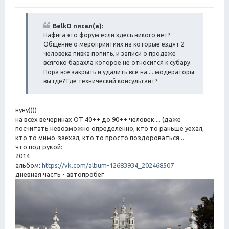
С
а
о
о
т
б
BelkO писал(а):
а
щ
Нафига это форум если здесь никого нет?
е
Общение о мероприятиях на которые ездят 2
н
человека пивка попить, и записи о продаже
и
всягоко барахла которое не относится к субару.
е
Пора все закрыть и удалить все на.... модераторы
вы где? Где технический консультант?
нуну))))
на всех вечеринах ОТ 40++ до 90++ человек.... (даже
посчитать невозможно определенно, кто то раньше уехал,
кто то мимо-заехал, кто то просто поздороваться...
что под рукой:
2014
альбом:
https://vk.com/album-12683934_202468507
дневная часть - автопробег