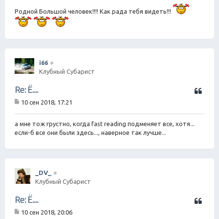
Родной Большой человек!!!! Как рада тебя видеть!!!
i66
Клубный Субарист
Ц
Re: Ё....
и
10 сен 2018, 17:21
т
С
а
о
о
а мне тож грустно, когда fast reading подменяет все, хотя...
т
б
если-б все они были здесь..., наверное так лучше...
а
щ
е
н
и
е
_DV_
Клубный Субарист
Ц
Re: Ё....
и
10 сен 2018, 20:06
т
С