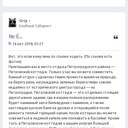
Grig
Клубный Субарист
Ц
Re: Ё....
и
14 окт 2018, 01:27
т
С
а
о
о
Вот, это если кому лень по ссылке ходить. (По ссылке есть
т
б
фотки)
а
щ
Приглашаем вас в место отдыха Петроградского района —
е
Петровский коттедж. Только у нас вы можете совместить
н
банный отдых с удовольствием провести время на природе,
и
е
на берегу реки, наслаждаясь зеленью берега Невы совсем
недалеко от исторического центра города — на
Петроградке. Петровский коттедж — это отдельно стоящее
двухэтажное здание, где в вашем полном распоряжении
будет каминный зал и бильярдная с камином, а также
настоящая русская баня на дровах и открывшийся после
ремонта теплый турецкий хамам, после которых вы можете
освежиться в ледяной купели или поплавать в бассейне. Кроме
того, в Петровском коттедже к вашим услугам большой