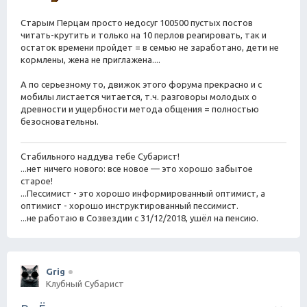
б
а
щ
е
Старым Перцам просто недосуг 100500 пустых постов
н
читать-крутить и только на 10 перлов реагировать, так и
и
остаток времени пройдет = в семью не заработано, дети не
е
кормлены, жена не приглажена....
А по серьезному то, движок этого форума прекрасно и с
мобилы листается читается, т.ч. разговоры молодых о
древности и ущербности метода общения = полностью
безосновательны.
Стабильного наддува тебе Субарист!
...нет ничего нового: все новое — это хорошо забытое
старое!
...Пессимист - это хорошо информированный оптимист, а
оптимист - хорошо инструктированный пессимист.
...не работаю в Созвездии с 31/12/2018, ушёл на пенсию.
Grig
Клубный Субарист
Ц