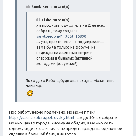
о
т
б
Kombikorm писал(а):
а
щ
е
н
Liska писал(а):
и
я в прошлом году хотела на 23ее всех
е
собрать, тему создала...
viewtopic.php?f=30&t=15890
.... увы, практически не поддержали....
тема была только на форуме, из
надежды на ламповую встречи
старожил и бывалых (активной
молодежи форумской)
Было дело.Работа,будь она неладна.Может ещё
попытку?
Про работу верно подмечено. Но может так?
https://sauna.spb.ru/petrovskiy.html
там до 30 чел собрать
можно, центр города, никому не обидно, а можно хоть
одному сидеть, если никто не придет, правда на одиночное
сидение в большой бане, я не готов.