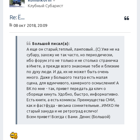
Клубный Субарист
Ц
Re: Ё....
и
08 окт 2018, 20:09
т
С
а
о
о
т
б
Большой писал(а):
а
щ
А еще он старый,теплый, ламповый...(С) Уже не на
е
субару, захожу не так часто, но периодически,
н
ибо форум это не только и не столько страничка
и
в Инете, а прежде всего знакомые тебе и близкие
е
по духу люди. И да, их не может быть очень
много. Даже у Большого театра есть малая
сцена, для вдумчивого, камерного осмысления! А
ВК по мне - так, привет передать да клич о
сборище кинуть. Удобно, быстро, информативно.
Есть книги, а есть комиксы. Преимущества СМИ,
как и фастфуда - весьма сомнительные...ИМХО Не
старый зануда и не ретроград есличо!
Всем привет! Всегда с Вами. Денис (Большой)