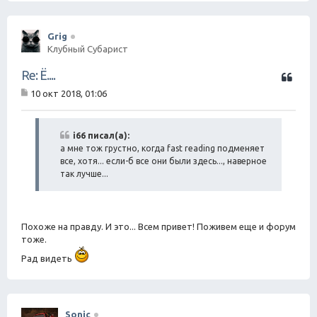
Grig
Клубный Субарист
Ц
Re: Ё....
и
10 окт 2018, 01:06
т
С
а
о
о
т
б
i66 писал(а):
а
щ
а мне тож грустно, когда fast reading подменяет
е
все, хотя... если-б все они были здесь..., наверное
н
так лучше...
и
е
Похоже на правду. И это... Всем привет! Поживем еще и форум
тоже.
Рад видеть
Sonic