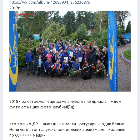
https://vk.com/album-12683934_236230875
2017г
2018 - ох отгремел! еще даже в чувства не пришла... ждем
фото от наших фото-клубней)))))
это только ДР.... выезды на ралли - регулярны. одни Белые
Ночи чего стоят.... уже с понедельника выезжаем... колонны
по 60+++++ машин...