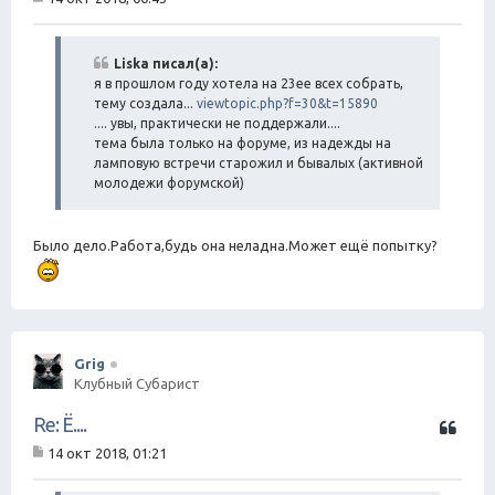
т
С
а
о
о
т
б
Liska писал(а):
а
щ
я в прошлом году хотела на 23ее всех собрать,
е
тему создала...
viewtopic.php?f=30&t=15890
н
.... увы, практически не поддержали....
и
тема была только на форуме, из надежды на
е
ламповую встречи старожил и бывалых (активной
молодежи форумской)
Было дело.Работа,будь она неладна.Может ещё попытку?
Grig
Клубный Субарист
Ц
Re: Ё....
и
14 окт 2018, 01:21
т
С
а
о