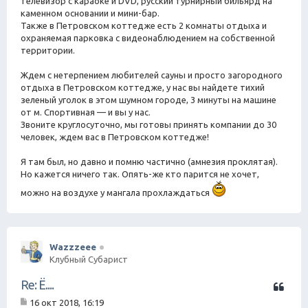
телевизор с караоке и DVD, русский турнирный бильярд на
каменном основании и мини-бар.
Также в Петровском коттедже есть 2 комнаты отдыха и
охраняемая парковка с видеонаблюдением на собственной
территории.
Ждем с нетерпением любителей сауны и просто загородного
отдыха в Петровском коттедже, у нас вы найдете тихий
зеленый уголок в этом шумном городе, 3 минуты на машине
от м. Спортивная — и вы у нас.
Звоните круглосуточно, мы готовы принять компании до 30
человек, ждем вас в Петровском коттедже!
Я там был, но давно и помню частично (амнезия проклятая).
Но кажется ничего так. Опять-же кто парится не хочет,
можно на воздухе у мангала прохлаждаться
Wazzzeee
Клубный Субарист
Ц
Re: Ё....
и
16 окт 2018, 16:19
т