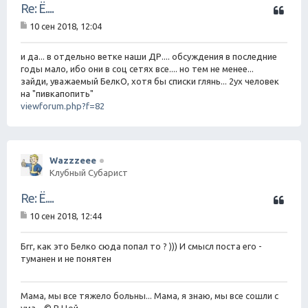
Ц
Re: Ё....
и
10 сен 2018, 12:04
т
С
а
о
о
и да... в отдельно ветке наши ДР.... обсуждения в последние
т
б
годы мало, ибо они в соц сетях все.... но тем не менее...
а
щ
зайди, уважаемый БелкО, хотя бы списки глянь... 2ух человек
е
на "пивкапопить"
н
viewforum.php?f=82
и
е
Wazzzeee
Клубный Субарист
Ц
Re: Ё....
и
10 сен 2018, 12:44
т
С
а
о
о
Бгг, как это Белко сюда попал то ? ))) И смысл поста его -
т
б
туманен и не понятен
а
щ
е
н
Мама, мы все тяжело больны... Мама, я знаю, мы все сошли с
и
е
ума... © В.Цой