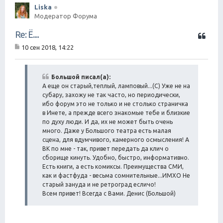
Liska
Модератор Форума
Ц
Re: Ё....
и
10 сен 2018, 14:22
т
С
а
о
о
т
б
Большой писал(а):
а
щ
А еще он старый,теплый, ламповый...(С) Уже не на
е
субару, захожу не так часто, но периодически,
н
ибо форум это не только и не столько страничка
и
в Инете, а прежде всего знакомые тебе и близкие
е
по духу люди. И да, их не может быть очень
много. Даже у Большого театра есть малая
сцена, для вдумчивого, камерного осмысления! А
ВК по мне - так, привет передать да клич о
сборище кинуть. Удобно, быстро, информативно.
Есть книги, а есть комиксы. Преимущества СМИ,
как и фастфуда - весьма сомнительные...ИМХО Не
старый зануда и не ретроград есличо!
Всем привет! Всегда с Вами. Денис (Большой)