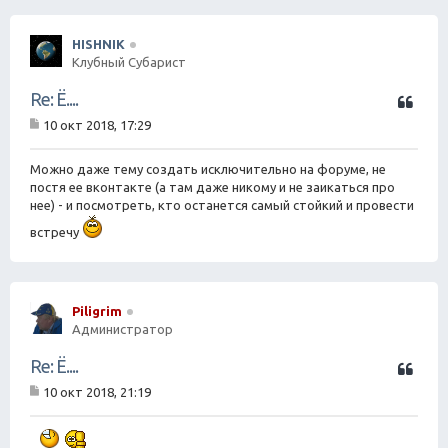
HISHNIK
Клубный Субарист
Ц
Re: Ё....
и
10 окт 2018, 17:29
т
С
а
о
о
Можно даже тему создать исключительно на форуме, не
т
б
постя ее вконтакте (а там даже никому и не заикаться про
а
щ
нее) - и посмотреть, кто останется самый стойкий и провести
е
н
встречу
и
е
Piligrim
Администратор
Ц
Re: Ё....
и
10 окт 2018, 21:19
т
С
а
о
о
т