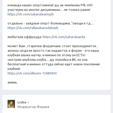
команда наших спортсменов! да, не чемпионы РФ, НО!
участвуем во многих дисциплинах.... не только ралли!
https://vk.com/subaruteamspb
отдельно - заядлые спорт-болельщики, "овощи и тд....
https://vk.com/rallysubaruclubspb
любители оффроуда:
https://vk.com/subarubanda
может Вам , старички-форумчане, стоит присоединятся...
анонсы сюда не просто так кидаются, и форум - это наша
клубная альма-матер. и именно по этому он ЕСТЬ!
смотрим альбомы клуба.... да, помойка в ВК, но она
бесплатная! и именно оттуда сейчас идет новое поколение
клубней.
https://vk.com/albums-12683934
аминь.
Liska
Модератор Форума