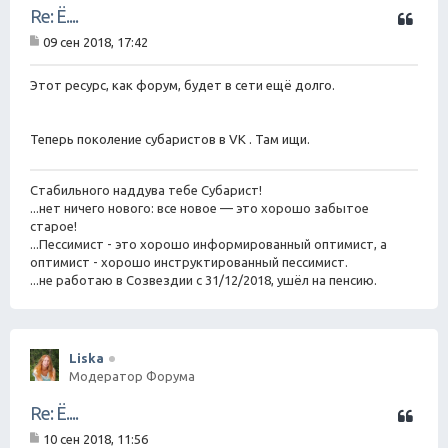
Ц
Re: Ё....
и
09 сен 2018, 17:42
т
С
а
о
о
Этот ресурс, как форум, будет в сети ещё долго.
т
б
а
щ
е
Теперь поколение субаристов в VK . Там ищи.
н
и
е
Стабильного наддува тебе Субарист!
...нет ничего нового: все новое — это хорошо забытое
старое!
...Пессимист - это хорошо информированный оптимист, а
оптимист - хорошо инструктированный пессимист.
...не работаю в Созвездии с 31/12/2018, ушёл на пенсию.
Liska
Модератор Форума
Ц
Re: Ё....
и
10 сен 2018, 11:56
т