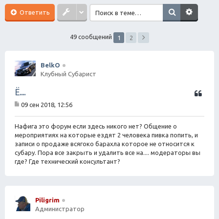
ск
Ответить
49 сообщений
1
2
BelkO
Клубный Субарист
Ц
Ё....
и
09 сен 2018, 12:56
т
С
а
о
о
Нафига это форум если здесь никого нет? Общение о
т
б
мероприятиях на которые ездят 2 человека пивка попить, и
а
щ
записи о продаже всягоко барахла которое не относится к
е
субару. Пора все закрыть и удалить все на.... модераторы вы
н
где? Где технический консультант?
и
е
Piligrim
Администратор