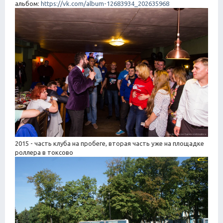
альбом:
https://vk.com/album-12683934_202635968
2015 - часть клуба на пробеге, вторая часть уже на площадке
роллера в токсово