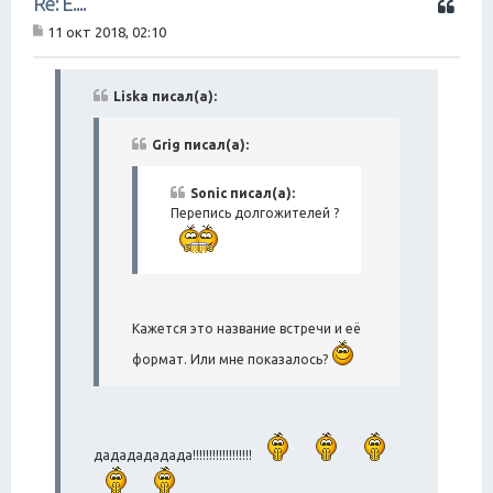
Re: Ё....
и
11 окт 2018, 02:10
т
С
а
о
о
т
б
Liska писал(а):
а
щ
е
н
Grig писал(а):
и
е
Sonic писал(а):
Перепись долгожителей ?
Кажется это название встречи и её
формат. Или мне показалось?
дададададада!!!!!!!!!!!!!!!!!!