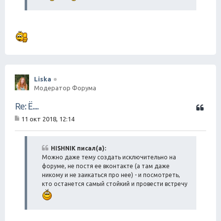
Liska
Модератор Форума
Ц
Re: Ё....
и
11 окт 2018, 12:14
т
С
а
о
о
т
б
HISHNIK писал(а):
а
щ
Можно даже тему создать исключительно на
е
форуме, не постя ее вконтакте (а там даже
н
никому и не заикаться про нее) - и посмотреть,
и
кто останется самый стойкий и провести встречу
е