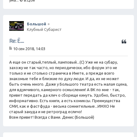
Большой
Клубный Субарист
Ц
Re: Ё....
и
10 сен 2018, 14:03
т
С
а
о
о
А еще он старый,теплый, ламповый...(С) Уже не на субару,
т
б
захожу не так часто, но периодически, ибо форум это не
а
щ
только и не столько страничка в Инете, а прежде всего
е
знакомые тебе и близкие по духу люди. И да, их не может
н
быть очень много. Даже у Большого театра есть малая сцена,
и
е
для вдумчивого, камерного осмысления! А ВК по мне - так,
привет передать да клич о сборище кинуть. Удобно, быстро,
информативно. Есть книги, а есть комиксы. Преимущества
СМИ, как и фастфуда - весьма сомнительные...ИМХО Не
старый зануда и не ретроград есличо!
Всем привет! Всегда с Вами. Денис (Большой)