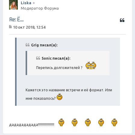
Liska
Модератор Форума
Ц
Re: Ё....
и
10 окт 2018, 12:54
т
С
а
о
о
т
б
Grig писал(а):
а
щ
е
н
Sonic писал(а):
и
е
Перепись долгожителей ?
Кажется это название встречи и её формат. Или
мне показалось?
дададададада!!!!!!!!!!!!!!!!!!