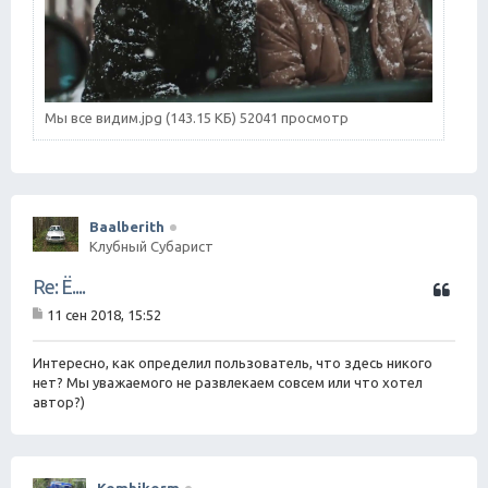
Мы все видим.jpg (143.15 КБ) 52041 просмотр
Baalberith
Клубный Субарист
Ц
Re: Ё....
и
11 сен 2018, 15:52
т
С
а
о
о
Интересно, как определил пользователь, что здесь никого
т
б
нет? Мы уважаемого не развлекаем совсем или что хотел
а
щ
автор?)
е
н
и
е
Kombikorm