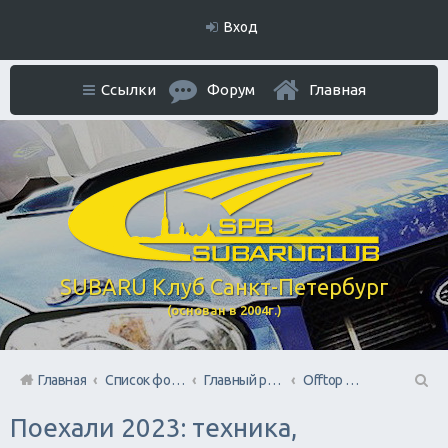
Вход
Ссылки
Форум
Главная
SUBARU Клуб Санкт-Петербург
(основан в 2004г.)
Главная
Список форумов
Главный раздел
Offtop + Всяко-Разно
П
Поехали 2023: техника,
ои