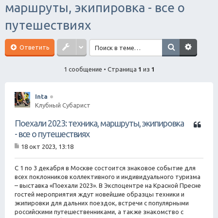
маршруты, экипировка - все о
ск
путешествиях
Ответить
1 сообщение • Страница
1
из
1
Inta
Клубный Субарист
Ц
Поехали 2023: техника, маршруты, экипировка
и
- все о путешествиях
т
18 окт 2023, 13:18
а
С
т
о
о
а
С 1 по 3 декабря в Москве состоится знаковое событие для
б
всех поклонников коллективного и индивидуального туризма
щ
– выставка «Поехали 2023». В Экспоцентре на Красной Пресне
е
гостей мероприятия ждут новейшие образцы техники и
н
экипировки для дальних поездок, встречи с популярными
и
е
российскими путешественниками, а также знакомство с