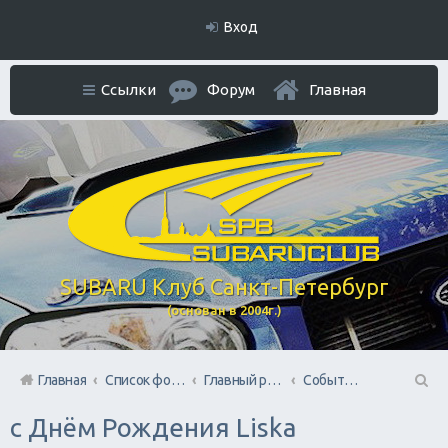
Вход
Ссылки
Форум
Главная
SUBARU Клуб Санкт-Петербург
(основан в 2004г.)
Главная
Список форумов
Главный раздел
События по календарю
П
с Днём Рождения Liska
ои