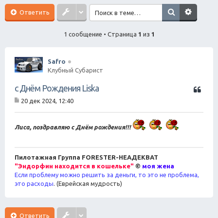
ск
Ответить
1 сообщение • Страница
1
из
1
Safro
Клубный Субарист
Ц
с Днём Рождения Liska
и
20 дек 2024, 12:40
т
С
а
о
о
т
Лиса, поздравляю с Днём рождения!!!
б
а
щ
е
н
Пилотажная Группа FORESTER-НЕАДЕКВАТ
и
е
"Эндорфин находится в кошельке"
©
моя жена
Если проблему можно решить за деньги, то это не проблема,
это расходы
. (Еврейская мудрость)
Ответить