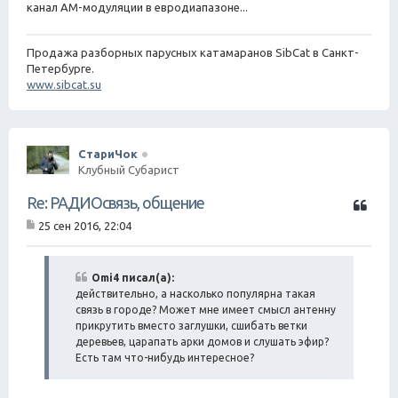
канал АМ-модуляции в евродиапазоне...
Продажа разборных парусных катамаранов SibCat в Санкт-
Петербурге.
www.sibcat.su
СтариЧок
Клубный Субарист
Ц
Re: РАДИОсвязь, общение
и
25 сен 2016, 22:04
т
С
а
о
о
т
б
Omi4 писал(а):
а
щ
действительно, а насколько популярна такая
е
связь в городе? Может мне имеет смысл антенну
н
прикрутить вместо заглушки, сшибать ветки
и
деревьев, царапать арки домов и слушать эфир?
е
Есть там что-нибудь интересное?