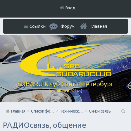
Вход
Ссылки
Форум
Главная
SUBARU Клуб Санкт-Петербург
(основан в 2004г.)
Главная
Список форумов
Технический раздел
Си-Би связь
П
РАДИОсвязь, общение
ои