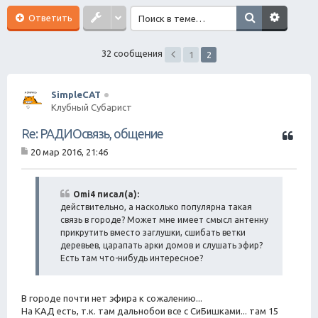
ск
Ответить
32 сообщения
1
2
SimpleCAT
Клубный Субарист
Ц
Re: РАДИОсвязь, общение
и
20 мар 2016, 21:46
т
С
а
о
о
т
б
Omi4 писал(а):
а
щ
действительно, а насколько популярна такая
е
связь в городе? Может мне имеет смысл антенну
н
прикрутить вместо заглушки, сшибать ветки
и
деревьев, царапать арки домов и слушать эфир?
е
Есть там что-нибудь интересное?
В городе почти нет эфира к сожалению...
На КАД есть, т.к. там дальнобои все с СиБишками... там 15