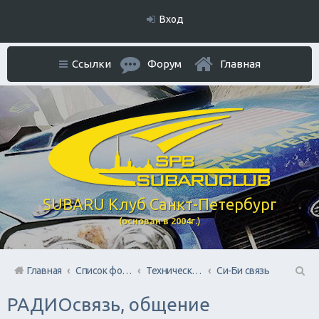
Вход
Ссылки
Форум
Главная
SUBARU Клуб Санкт-Петербург
(основан в 2004г.)
Главная
Список форумов
Технический раздел
Си-Би связь
П
РАДИОсвязь, общение
ои