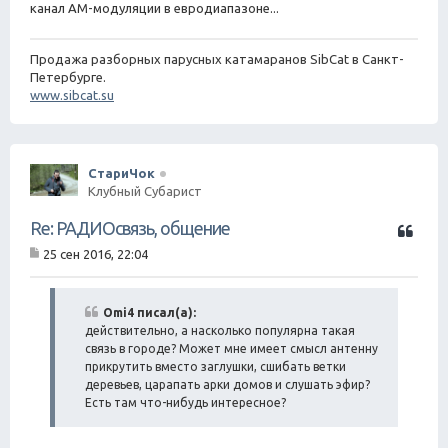
канал АМ-модуляции в евродиапазоне...
Продажа разборных парусных катамаранов SibCat в Санкт-
Петербурге.
www.sibcat.su
СтариЧок
Клубный Субарист
Ц
Re: РАДИОсвязь, общение
и
25 сен 2016, 22:04
т
С
а
о
о
т
б
Omi4 писал(а):
а
щ
действительно, а насколько популярна такая
е
связь в городе? Может мне имеет смысл антенну
н
прикрутить вместо заглушки, сшибать ветки
и
деревьев, царапать арки домов и слушать эфир?
е
Есть там что-нибудь интересное?