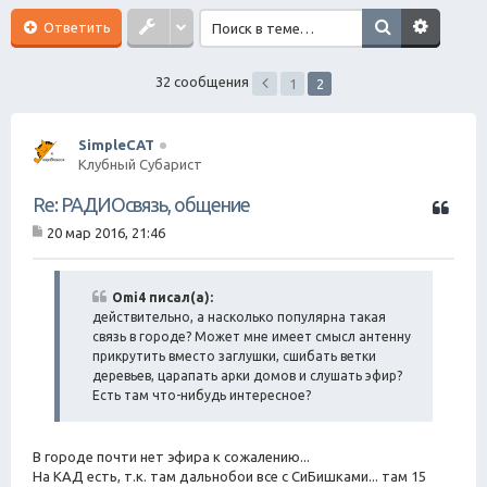
ск
Ответить
32 сообщения
1
2
SimpleCAT
Клубный Субарист
Ц
Re: РАДИОсвязь, общение
и
20 мар 2016, 21:46
т
С
а
о
о
т
б
Omi4 писал(а):
а
щ
действительно, а насколько популярна такая
е
связь в городе? Может мне имеет смысл антенну
н
прикрутить вместо заглушки, сшибать ветки
и
деревьев, царапать арки домов и слушать эфир?
е
Есть там что-нибудь интересное?
В городе почти нет эфира к сожалению...
На КАД есть, т.к. там дальнобои все с СиБишками... там 15