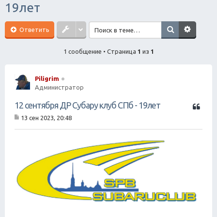
19лет
ск
Ответить
1 сообщение • Страница
1
из
1
Piligrim
Администратор
Ц
12 сентября ДР Субару клуб СПб - 19лет
и
13 сен 2023, 20:48
т
С
а
о
о
т
б
а
щ
е
н
и
е