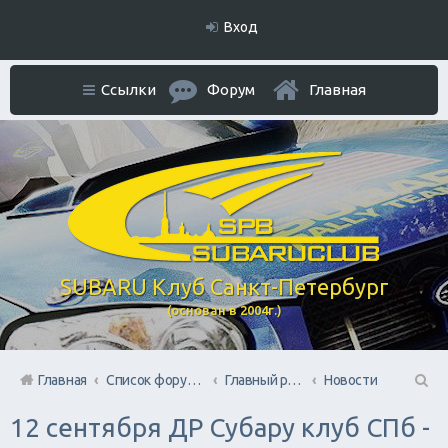
Вход
Ссылки
Форум
Главная
SUBARU Клуб Санкт-Петербург
(основан в 2004г.)
Главная
Список форумов
Главный раздел
Новости
П
12 сентября ДР Субару клуб СПб -
ои