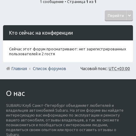
1 сообщение • Страница
1
из
1
Перейти
Кто сейчас на конференции
Сейчас этот форум просматривают: нет зарегистрированных
пользователей и 2 гостя
Главная
Список форумов
Часовой пояс:
UTC+03:00
О нас
SUBARU Клуб Санкт-Петербург объединяет любителей и
владельцев автомобилей Subaru. На этом форуме вы найдете
интересующую вас информацию по эксплуатации и ремонту
вашего автомобиля, отзывы владельцев, а так же сможете
познакомиться и пообщаться с интересными людьми,
поделиться своим опытом или просто оставить отзывы о
Subaru.