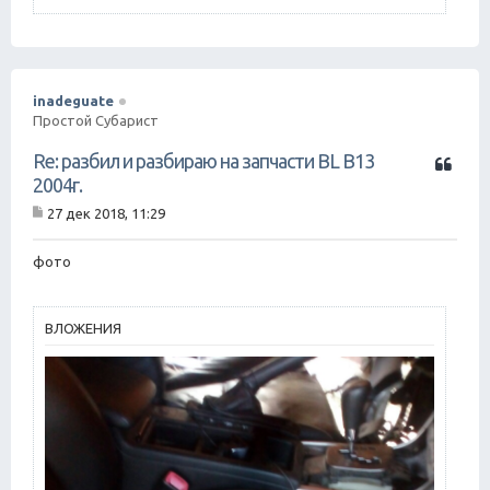
inadeguate
Простой Субарист
Ц
Re: разбил и разбираю на запчасти BL B13
и
2004г.
т
27 дек 2018, 11:29
а
С
т
о
о
а
фото
б
щ
е
н
ВЛОЖЕНИЯ
и
е