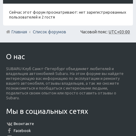
Сейчас этот форум просматривают: нет зарегистрированных
пользователей и 2 гостя
Главная
Список форумов
Часовой пояс:
UTC+03:00
О нас
SUBARU Клуб Санкт-Петербург объединяет любителей и
владельцев автомобилей Subaru. На этом форуме вы найдете
интересующую вас информацию по эксплуатации и ремонту
вашего автомобиля, отзывы владельцев, а так же сможете
познакомиться и пообщаться с интересными людьми,
поделиться своим опытом или просто оставить отзывы о
Subaru.
Мы в социальных сетях
Вконтакте
Facebook