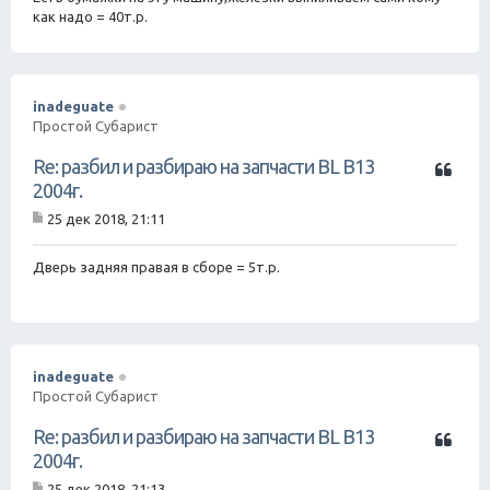
б
как надо = 40т.р.
щ
е
н
и
е
inadeguate
Простой Субарист
Ц
Re: разбил и разбираю на запчасти BL B13
и
2004г.
т
25 дек 2018, 21:11
а
С
т
о
о
а
Дверь задняя правая в сборе = 5т.р.
б
щ
е
н
и
е
inadeguate
Простой Субарист
Ц
Re: разбил и разбираю на запчасти BL B13
и
2004г.
т
25 дек 2018, 21:13