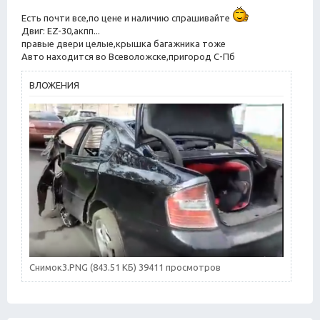
о
т
Есть почти все,по цене и наличию спрашивайте
б
а
Двиг: EZ-30,акпп...
щ
е
правые двери целые,крышка багажника тоже
н
Авто находится во Всеволожске,пригород С-Пб
и
е
ВЛОЖЕНИЯ
Снимок3.PNG (843.51 КБ) 39411 просмотров