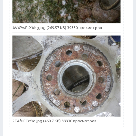
AV4PwBtXAhg.jpg (269.57 КБ) 39330 просмотров
2TAfuFCctYo.jpg (460.7 КБ) 39330 просмотров