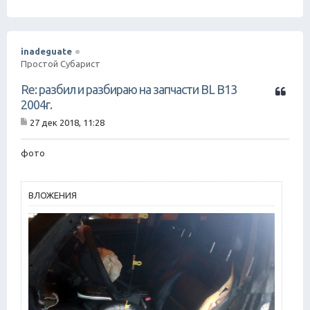
щ
е
н
и
е
inadeguate
Простой Субарист
Ц
Re: разбил и разбираю на запчасти BL B13
и
2004г.
т
27 дек 2018, 11:28
а
С
т
о
о
а
фото
б
щ
е
н
ВЛОЖЕНИЯ
и
е