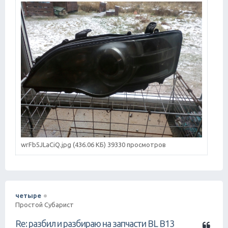
е
wrFb5JLaCiQ.jpg (436.06 КБ) 39330 просмотров
четыре
Простой Субарист
Ц
Re: разбил и разбираю на запчасти BL B13