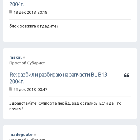
и
2004г.
т
18 дек 2018, 20:18
а
С
т
о
о
а
блок розжига отдадите?
б
щ
е
н
и
е
maxal
Простой Субарист
Ц
Re: разбил и разбираю на запчасти BL B13
и
2004г.
т
23 дек 2018, 00:47
а
С
т
о
о
а
Здравствуйте! Суппорта перёд, зад остались. Если да , то
б
почём?
щ
е
н
и
е
inadeguate
Простой Субарист