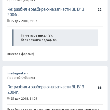
Ц
Re: разбил и разбираю на запчасти BL B13
и
2004г.
т
25 дек 2018, 21:07
а
С
т
о
о
а
б
четыре писал(а):
щ
блок розжига отдадите?
е
н
и
е
вместе с фарами)
inadeguate
Простой Субарист
Ц
Re: разбил и разбираю на запчасти BL B13
и
2004г.
т
25 дек 2018, 21:09
а
С
т
о
о
а
Есть бумажки на эту машину,железки выпиливаем сами кому