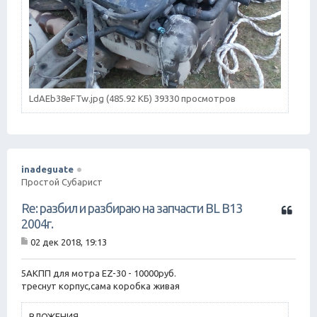
LdAEb38eFTw.jpg (485.92 КБ) 39330 просмотров
inadeguate
Простой Субарист
Ц
Re: разбил и разбираю на запчасти BL B13
и
2004г.
т
02 дек 2018, 19:13
а
С
т
о
о
а
5АКПП для мотра EZ-30 - 10000руб.
б
треснут корпус,сама коробка живая
щ
е
н
ВЛОЖЕНИЯ