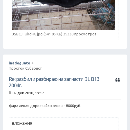
3SBCJ_UkdH8.jpg (541.05 КБ) 39330 просмотров
inadeguate
Простой Субарист
Ц
Re: разбил и разбираю на запчасти BL B13
и
2004г.
т
02 дек 2018, 19:17
а
С
т
о
о
а
фара левая дорестайл ксенон - 8000руб.
б
щ
е
н
ВЛОЖЕНИЯ
и