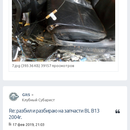
7.jpg (393.36 КБ) 39157 просмотров
GitS
Клубный Субарист
Ц
Re: разбил и разбираю на запчасти BL B13
и
2004г.
т
17 фев 2019, 21:03
а
С