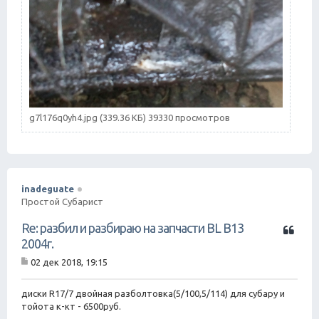
g7l176q0yh4.jpg (339.36 КБ) 39330 просмотров
inadeguate
Простой Субарист
Ц
Re: разбил и разбираю на запчасти BL B13
и
2004г.
т
02 дек 2018, 19:15
а
С
т
о
о
а
диски R17/7 двойная разболтовка(5/100,5/114) для субару и
б
тойота к-кт - 6500руб.
щ