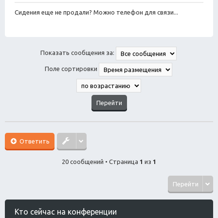
т
о
о
а
Сидения еще не продали? Можно телефон для связи...
б
щ
е
н
и
Показать сообщения за:
е
Поле сортировки
Ответить
20 сообщений • Страница
1
из
1
Перейти
Кто сейчас на конференции