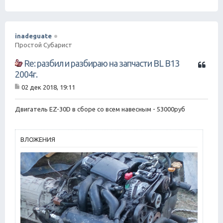
щ
е
н
и
е
inadeguate
Простой Субарист
Ц
Re: разбил и разбираю на запчасти BL B13
и
2004г.
т
02 дек 2018, 19:11
а
С
т
о
о
а
Двигатель EZ-30D в сборе со всем навесным - 53000руб
б
щ
е
н
ВЛОЖЕНИЯ
и
е