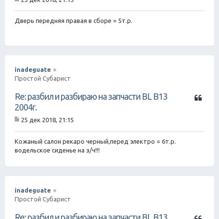
а
С
т
о
о
а
Дверь передняя правая в сборе = 5т.р.
б
щ
е
н
и
е
inadeguate
Простой Субарист
Ц
Re: разбил и разбираю на запчасти BL B13
и
2004г.
т
25 дек 2018, 21:15
а
С
т
о
о
а
Кожаный салон рекаро черный,перед электро = 6т.р.
б
водельское сиденье на з/ч!!!
щ
е
н
и
е
inadeguate
Простой Субарист
Ц
Re: разбил и разбираю на запчасти BL B13