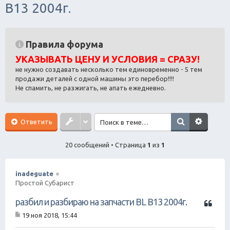
B13 2004г.
ск
Правила форума
УКАЗЫВАТЬ ЦЕНУ И УСЛОВИЯ = СРАЗУ!
не нужно создавать несколько тем единовременно - 5 тем
продажи деталей с одной машины это перебор!!!!
Не спамить, не разжигать, не апать ежедневно.
Ответить
20 сообщений • Страница
1
из
1
inadeguate
Простой Субарист
Ц
разбил и разбираю на запчасти BL B13 2004г.
и
19 ноя 2018, 15:44
т
С
а
о