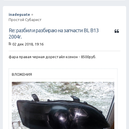
inadeguate
Простой Субарист
Ц
Re: разбил и разбираю на запчасти BL B13
и
2004г.
т
02 дек 2018, 19:16
а
С
т
о
о
а
фара правая черная дорестайл ксенон - 8500руб.
б
щ
е
н
ВЛОЖЕНИЯ
и
е