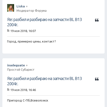
Liska
Модератор Форума
Ц
Re: разбил и разбираю на запчасти BL B13
и
2004г.
т
19 ноя 2018, 16:07
а
С
т
о
о
а
Город, примерно цены, контакт?
б
щ
е
н
и
е
inadeguate
Простой Субарист
Ц
Re: разбил и разбираю на запчасти BL B13
и
2004г.
т
19 ноя 2018, 16:46
а
С
т
о
о
а
Пригород С-Пб,Всеволожск
б