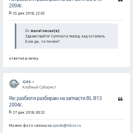
и
2004г.
т
25 дек 2018, 22:02
а
С
т
о
о
а
б
maxal писал(а):
щ
Здравствуйте! Суппорта перёд, зад остались.
е
Если да , то почём?
н
и
е
ответил в личку
GitS
Клубный Субарист
Ц
Re: разбил и разбираю на запчасти BL B13
и
2004г.
т
27 дек 2018, 00:32
а
С
т
о
о
а
Можно фото салона на
spede@inbox.ru
б