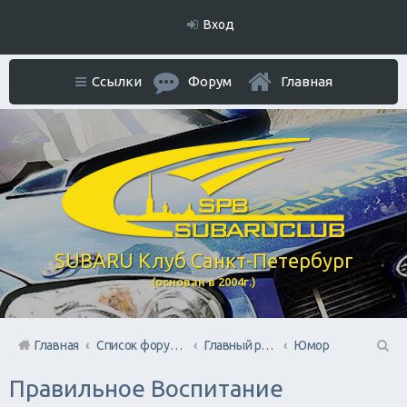
Вход
Ссылки
Форум
Главная
SUBARU Клуб Санкт-Петербург
(основан в 2004г.)
Главная
Список форумов
Главный раздел
Юмор
П
Правильное Воспитание
ои