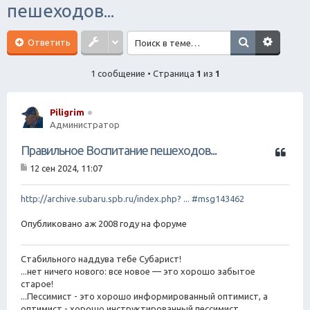
пешеходов...
ск
Ответить
1 сообщение • Страница
1
из
1
Piligrim
Администратор
Ц
Правильное Воспитание пешеходов...
и
12 сен 2024, 11:07
т
С
а
о
о
http://archive.subaru.spb.ru/index.php? ... #msg143462
т
б
а
щ
Опубликовано аж 2008 году на форуме
е
н
и
Стабильного наддува тебе Субарист!
е
...нет ничего нового: все новое — это хорошо забытое
старое!
...Пессимист - это хорошо информированный оптимист, а
оптимист - хорошо инструктированный пессимист.