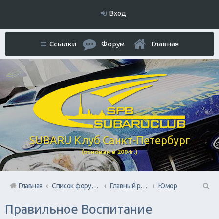
Вход
Ссылки
Форум
Главная
SUBARU Клуб Санкт-Петербург
(основан в 2004г.)
Главная
Список форумов
Главный раздел
Юмор
П
Правильное Воспитание
ои