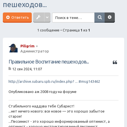
пешеходов...
ск
Ответить
1 сообщение • Страница
1
из
1
Piligrim
Администратор
Ц
Правильное Воспитание пешеходов...
и
12 сен 2024, 11:07
т
С
а
о
о
http://archive.subaru.spb.ru/index.php? ... #msg143462
т
б
а
щ
Опубликовано аж 2008 году на форуме
е
н
и
Стабильного наддува тебе Субарист!
е
...нет ничего нового: все новое — это хорошо забытое
старое!
...Пессимист - это хорошо информированный оптимист, а
оптимист - хорошо инструктированный пессимист.