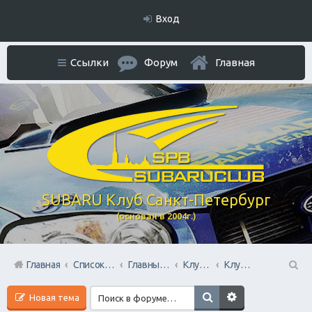
Вход
Ссылки
Форум
Главная
SUBARU Клуб Санкт-Петербург
(основан в 2004г.)
Главная
Список форумов
Главный раздел
Клубные мероприятия и встречи
Клубные Ориентирования
П
Новая тема
ои