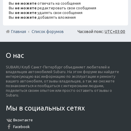
Вы
не можете
отвечать на сообщения
Вы
не можете
редактировать свои сообщения
Вы
не можете
удалять свои сообщения
Вы
не можете
добавлять вложения
Главная
Список форумов
Часовой пояс:
UTC+03:00
О нас
SUBARU Клуб Санкт-Петербург объединяет любителей и
владельцев автомобилей Subaru. На этом форуме вы найдете
интересующую вас информацию по эксплуатации и ремонту
вашего автомобиля, отзывы владельцев, а так же сможете
познакомиться и пообщаться с интересными людьми,
поделиться своим опытом или просто оставить отзывы о
Subaru.
Мы в социальных сетях
Вконтакте
Facebook