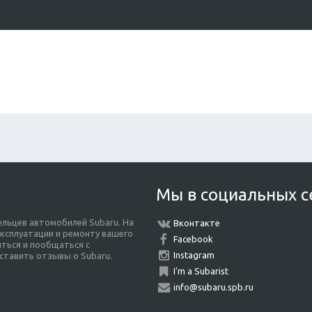
Мы в социальных с
льцев автомобилей Subaru. На
Вконтакте
ксплуатации и ремонту вашего
Facebook
ться и пообщаться с
Instagram
ставить отзывы о Subaru.
I'm a Subarist
info@subaru.spb.ru