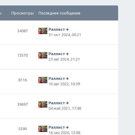
ы
Просмотры
Последнее сообщение
Раллист
34087
П
31 окт 2024, 00:21
е
р
е
й
Раллист
13570
т
П
23 авг 2024, 21:21
и
е
к
р
п
е
о
й
Раллист
8116
сл
т
П
10 авг 2022, 10:39
е
и
е
д
к
р
н
п
е
е
о
й
Раллист
39697
м
сл
т
П
04 май 2021, 17:48
у
е
и
е
с
д
к
р
о
н
п
е
о
е
о
й
Раллист
5590
б
м
сл
т
П
16 сен 2020, 13:08