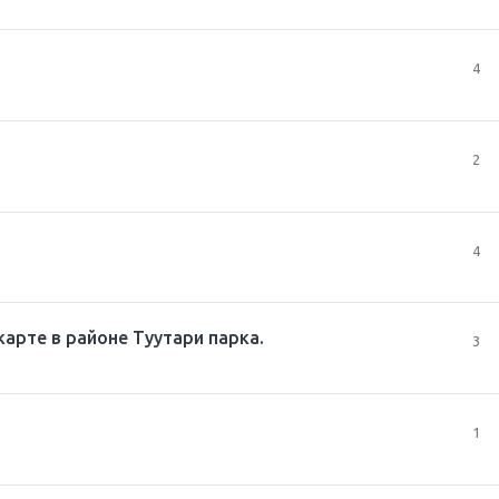
4
2
4
карте в районе Туутари парка.
3
1