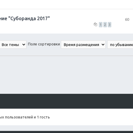
ние "Суборанда 2017"
60
1
2
3
Поле сортировки
х пользователей и 1 гость