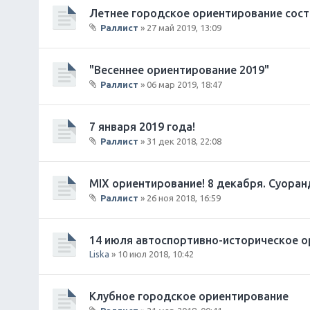
и
о
Летнее городское ориентирование состо
я
ж
Раллист
» 27 май 2019, 13:09
е
В
н
л
и
о
"Весеннее ориентирование 2019"
я
ж
Раллист
» 06 мар 2019, 18:47
е
В
н
л
и
о
7 января 2019 года!
я
ж
Раллист
» 31 дек 2018, 22:08
е
В
н
л
и
о
MIX ориентирование! 8 декабря. Суоран
я
ж
Раллист
» 26 ноя 2018, 16:59
е
В
н
л
и
о
14 июля автоспортивно-историческое о
я
ж
Liska
» 10 июл 2018, 10:42
е
н
и
Клубное городское ориентирование
я