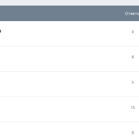
Ответ
я
0
8
3
15
0