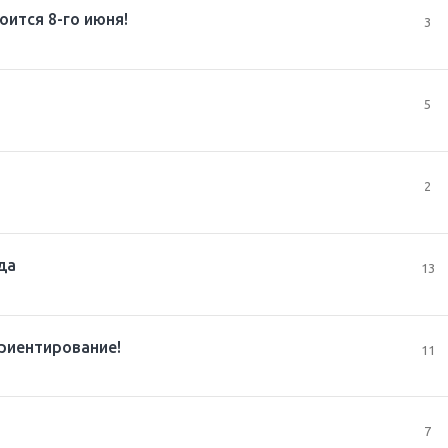
ится 8-го июня!
3
5
2
да
13
риентирование!
11
7