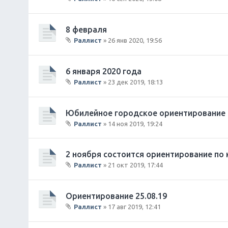
В
л
о
8 февраля
ж
Раллист
» 26 янв 2020, 19:56
е
В
н
л
и
о
6 января 2020 года
я
ж
Раллист
» 23 дек 2019, 18:13
е
В
н
л
и
о
Юбилейное городское ориентирование
я
ж
Раллист
» 14 ноя 2019, 19:24
е
В
н
л
и
о
2 ноября состоится ориентирование по 
я
ж
Раллист
» 21 окт 2019, 17:44
е
В
н
л
и
о
Ориентирование 25.08.19
я
ж
Раллист
» 17 авг 2019, 12:41
е
В
н
л