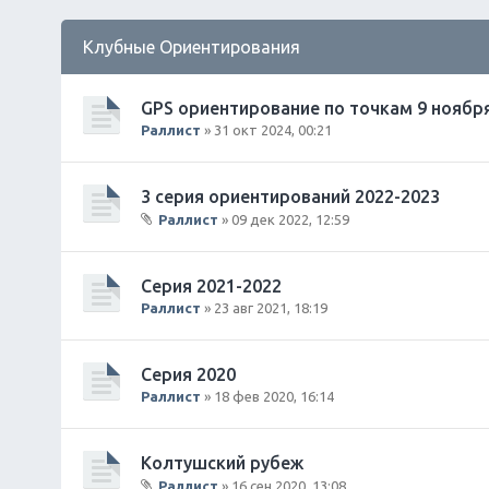
Клубные Ориентирования
GPS ориентирование по точкам 9 ноябр
Раллист
» 31 окт 2024, 00:21
3 серия ориентирований 2022-2023
Раллист
» 09 дек 2022, 12:59
В
л
о
Серия 2021-2022
ж
Раллист
» 23 авг 2021, 18:19
е
н
и
Серия 2020
я
Раллист
» 18 фев 2020, 16:14
Колтушский рубеж
Раллист
» 16 сен 2020, 13:08