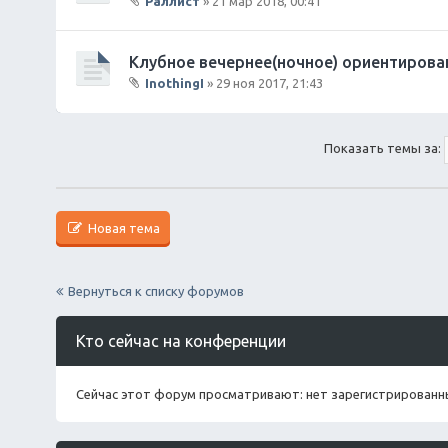
Раллист
» 21 мар 2018, 00:41
В
л
о
Клубное вечернее(ночное) ориентирова
ж
InothingI
» 29 ноя 2017, 21:43
е
В
н
л
и
о
я
Показать темы за:
ж
е
н
и
я
Новая тема
Вернуться к списку форумов
Кто сейчас на конференции
Сейчас этот форум просматривают: нет зарегистрированны