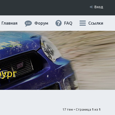
Вход
Главная
Форум
FAQ
Ссылки
бург
17 тем • Страница
1
из
1