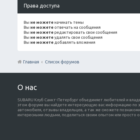
Права доступа
Вы
не можете
начинать темы
Вы
не можете
отвечать на сообщения
Вы
не можете
редактировать свои сообщения
Вы
не можете
удалять свои сообщения
Вы
не можете
добавлять вложения
Главная
Список форумов
О нас
SUBARU Клуб Санкт-Петербург объединяет любителей и владе
этом форуме вы найдете интересующую вас информацию по э
автомобиля, отзывы владельцев, а так же сможете познакоми
интересными людьми, поделиться своим опытом или просто о