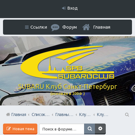
Вход
Ссылки
Форум
Главная
SUBARU Клуб Санкт-Петербург
(основан в 2004г.)
Главная
Список форумов
Главный раздел
Клубные мероприятия и встречи
Клубные Ориентирования
П
Новая тема
ои