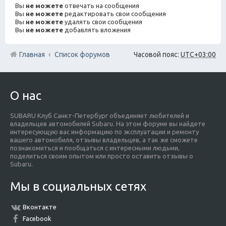
Вы
не можете
отвечать на сообщения
Вы
не можете
редактировать свои сообщения
Вы
не можете
удалять свои сообщения
Вы
не можете
добавлять вложения
Главная
Список форумов
Часовой пояс:
UTC+03:00
О нас
SUBARU Клуб Санкт-Петербург объединяет любителей и
владельцев автомобилей Subaru. На этом форуме вы найдете
интересующую вас информацию по эксплуатации и ремонту
вашего автомобиля, отзывы владельцев, а так же сможете
познакомиться и пообщаться с интересными людьми,
поделиться своим опытом или просто оставить отзывы о
Subaru.
Мы в социальных сетях
Вконтакте
Facebook