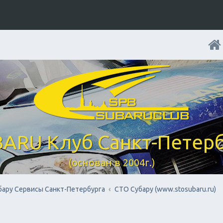
ARU Клуб Санкт-Петер
(основан в 2004г.)
бару Cервисы Санкт-Петербурга
СТО Субару (www.stosubaru.ru)