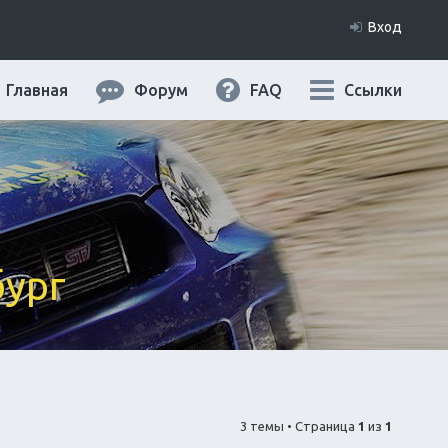
Вход
Главная
Форум
FAQ
Ссылки
бург
3 темы • Страница
1
из
1