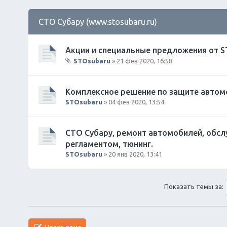
СТО Субару (www.stosubaru.ru)
Акции и специальные предложения от S
STOsubaru
» 21 фев 2020, 16:58
В
л
о
Комплексное решение по защите автомо
ж
STOsubaru
» 04 фев 2020, 13:54
е
н
и
СТО Субару, ремонт автомобилей, обсл
я
регламентом, тюнинг.
STOsubaru
» 20 янв 2020, 13:41
Показать темы за:
Новая тема