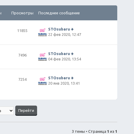
ы
Просмотры
Последнее сообщение
STOsubaru
11855
П
22 фев 2020, 12:47
е
р
е
й
STOsubaru
7496
т
П
04 фев 2020, 13:54
и
е
к
р
п
е
о
й
STOsubaru
7254
сл
т
П
20 янв 2020, 13:41
е
и
е
д
к
р
н
п
е
е
о
й
м
сл
т
у
е
и
с
д
к
о
н
п
о
е
о
б
м
сл
3 темы • Страница
1
из
1