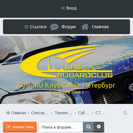
Вход
Ссылки
Форум
Главная
SUBARU Клуб Санкт-Петербург
(основан в 2004г.)
Главная
Список форумов
Технический раздел
Субару Cервисы Санкт-Петербурга
СТО Субару (www.stosubaru.ru)
П
Новая тема
ои