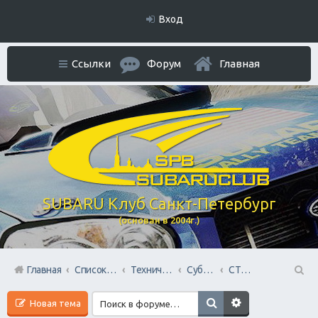
Вход
Ссылки
Форум
Главная
SUBARU Клуб Санкт-Петербург
(основан в 2004г.)
Главная
Список форумов
Технический раздел
Субару Cервисы Санкт-Петербурга
СТО Субару (www.stosubaru.ru)
П
Новая тема
ои