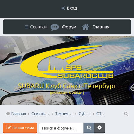
Вход
Ссылки
Форум
Главная
SUBARU Клуб Санкт-Петербург
(основан в 2004г.)
Главная
Список форумов
Технический раздел
Субару Cервисы Санкт-Петербурга
СТО Субару (www.stosubaru.ru)
П
Новая тема
ои