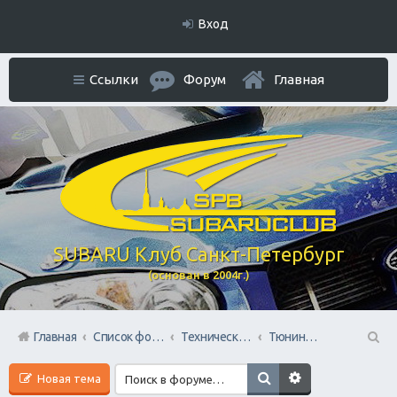
Вход
Ссылки
Форум
Главная
SUBARU Клуб Санкт-Петербург
(основан в 2004г.)
Главная
Список форумов
Технический раздел
Тюнинг / Стайлинг Авто
П
Новая тема
ои