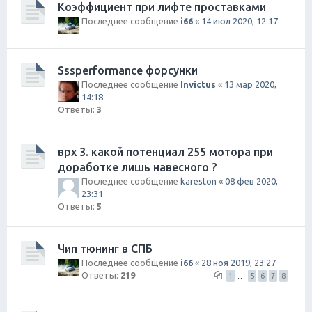
Коэффициент при лифте проставками
Последнее сообщение
i66
«
14 июл 2020, 12:17
Sssperformance форсунки
Последнее сообщение
Invictus
«
13 мар 2020,
14:18
Ответы:
3
врх 3. какой потенциал 255 мотора при
доработке лишь навесного ?
Последнее сообщение
kareston
«
08 фев 2020,
23:31
Ответы:
5
Чип тюнинг в СПБ
Последнее сообщение
i66
«
28 ноя 2019, 23:27
Ответы:
219
1
…
5
6
7
8