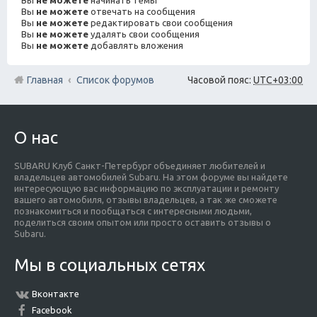
Вы
не можете
отвечать на сообщения
Вы
не можете
редактировать свои сообщения
Вы
не можете
удалять свои сообщения
Вы
не можете
добавлять вложения
Главная
Список форумов
Часовой пояс:
UTC+03:00
О нас
SUBARU Клуб Санкт-Петербург объединяет любителей и
владельцев автомобилей Subaru. На этом форуме вы найдете
интересующую вас информацию по эксплуатации и ремонту
вашего автомобиля, отзывы владельцев, а так же сможете
познакомиться и пообщаться с интересными людьми,
поделиться своим опытом или просто оставить отзывы о
Subaru.
Мы в социальных сетях
Вконтакте
Facebook