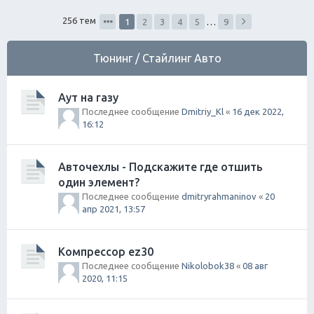
ск
256 тем
1
2
3
4
5
…
9
Тюнинг / Стайлинг Авто
Аут на газу
Последнее сообщение
Dmitriy_Kl
«
16 дек 2022,
16:12
Авточехлы - Подскажите где отшить
один элемент?
Последнее сообщение
dmitryrahmaninov
«
20
апр 2021, 13:57
Компрессор ez30
Последнее сообщение
Nikolobok38
«
08 авг
2020, 11:15