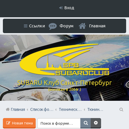
Вход
Ссылки
Форум
Главная
SUBARU Клуб Санкт-Петербург
(основан в 2004г.)
Главная
Список форумов
Технический раздел
Тюнинг / Стайлинг Авто
П
Новая тема
ои