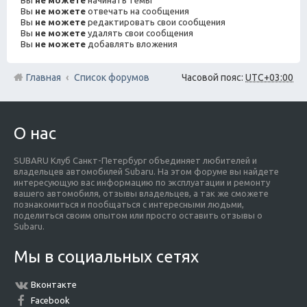
Вы
не можете
отвечать на сообщения
Вы
не можете
редактировать свои сообщения
Вы
не можете
удалять свои сообщения
Вы
не можете
добавлять вложения
Главная
Список форумов
Часовой пояс:
UTC+03:00
О нас
SUBARU Клуб Санкт-Петербург объединяет любителей и
владельцев автомобилей Subaru. На этом форуме вы найдете
интересующую вас информацию по эксплуатации и ремонту
вашего автомобиля, отзывы владельцев, а так же сможете
познакомиться и пообщаться с интересными людьми,
поделиться своим опытом или просто оставить отзывы о
Subaru.
Мы в социальных сетях
Вконтакте
Facebook