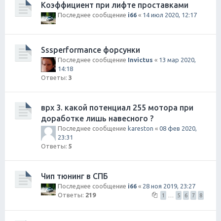
Коэффициент при лифте проставками
Последнее сообщение
i66
«
14 июл 2020, 12:17
Sssperformance форсунки
Последнее сообщение
Invictus
«
13 мар 2020,
14:18
Ответы:
3
врх 3. какой потенциал 255 мотора при
доработке лишь навесного ?
Последнее сообщение
kareston
«
08 фев 2020,
23:31
Ответы:
5
Чип тюнинг в СПБ
Последнее сообщение
i66
«
28 ноя 2019, 23:27
Ответы:
219
1
…
5
6
7
8