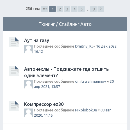
ск
256 тем
1
2
3
4
5
…
9
Тюнинг / Стайлинг Авто
Аут на газу
Последнее сообщение
Dmitriy_Kl
«
16 дек 2022,
16:12
Авточехлы - Подскажите где отшить
один элемент?
Последнее сообщение
dmitryrahmaninov
«
20
апр 2021, 13:57
Компрессор ez30
Последнее сообщение
Nikolobok38
«
08 авг
2020, 11:15