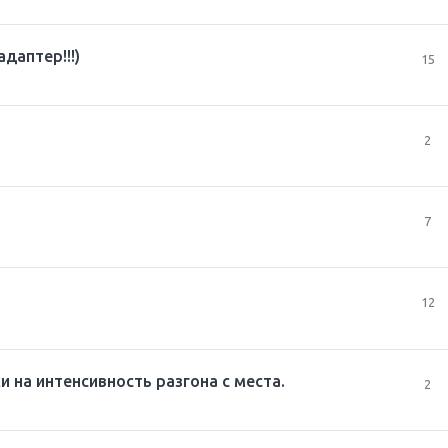
даптер!!!)
15
2
7
12
 на интенсивность разгона с места.
2