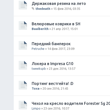
Держаковая резина на лето
я
thedeath
» 15 фев 2016, 03:35
В
л
о
Велюровые коврики в SH
ж
Baalberith
» 21 апр 2017, 15:01
е
н
и
Передний бамперок
я
Petruche
» 14 фев 2017, 23:09
Локера в Impresa G10
tweekspb
» 23 дек 2016, 13:57
Портинг вестгейта! :D
Toxa
» 20 сен 2016, 21:45
Чехол на кресло водителя Forester Sg 2
Limpo
» 23 сен 2016, 10:37