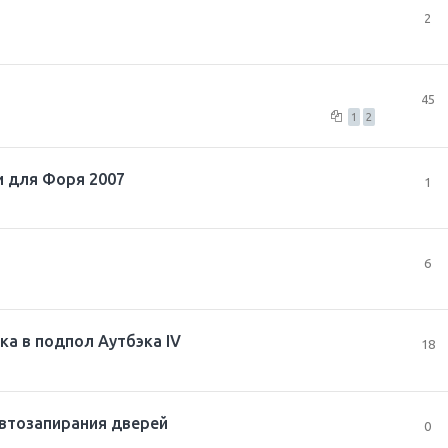
2
45
1
2
ки для Форя 2007
1
6
а в подпол Аутбэка IV
18
втозапирания дверей
0