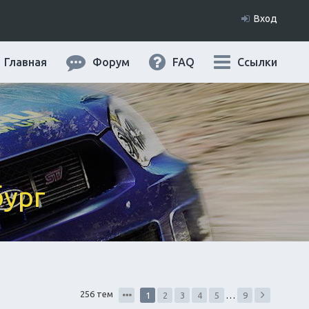
Вход
Главная
Форум
FAQ
Ссылки
бург
256 тем
1
2
3
4
5
…
9