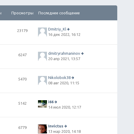
ы
Просмотры
Последнее сообщение
Dmitriy_Kl
23179
П
16 дек 2022, 16:12
е
р
е
й
dmitryrahmaninov
6247
т
П
20 апр 2021, 13:57
и
е
к
р
п
е
о
й
Nikolobok38
5470
сл
т
П
08 авг 2020, 11:15
е
и
е
д
к
р
н
п
е
е
о
й
i66
5142
м
сл
т
П
14 июл 2020, 12:17
у
е
и
е
с
д
к
р
о
н
п
е
о
е
о
й
Invictus
6779
б
м
сл
т
П
13 мар 2020, 14:18