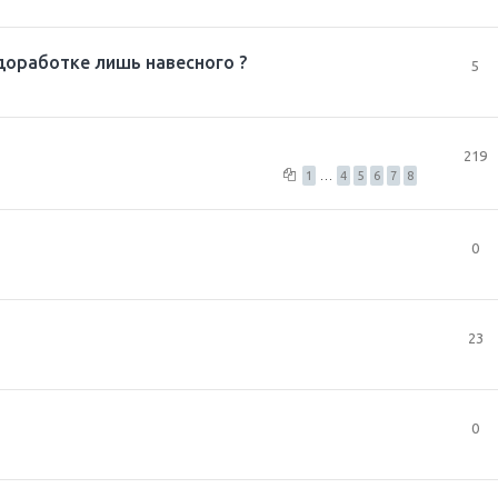
 доработке лишь навесного ?
5
219
1
…
4
5
6
7
8
0
23
0