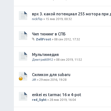
врх 3. какой потенциал 255 мотора при
nickflip
» 15 янв 2019, 00:32
Чип тюнинг в СПБ
ZellFrost
» 08 сен 2012, 17:32
В
л
о
Мультимедия
ж
Дмитрий0912
» 08 сен 2019, 11:52
е
н
и
Силикон для subaru
я
JiR
» 29 июн 2016, 19:28
enkei es tarmac 16 и 4-pot
red_light
» 28 янв 2019, 16:04