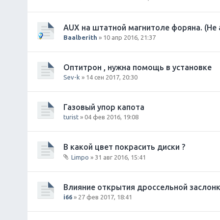
е
н
и
AUX на штатной магнитоле форяна. (Не а
я
Baalberith
» 10 апр 2016, 21:37
Оптитрон , нужна помощь в установке
Sev-k
» 14 сен 2017, 20:30
Газовый упор капота
turist
» 04 фев 2016, 19:08
В какой цвет покрасить диски ?
Limpo
» 31 авг 2016, 15:41
В
л
о
Влияние открытия дроссельной заслонки
ж
i66
» 27 фев 2017, 18:41
е
н
и