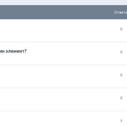
Ответ
0
ин элемент?
0
0
0
3