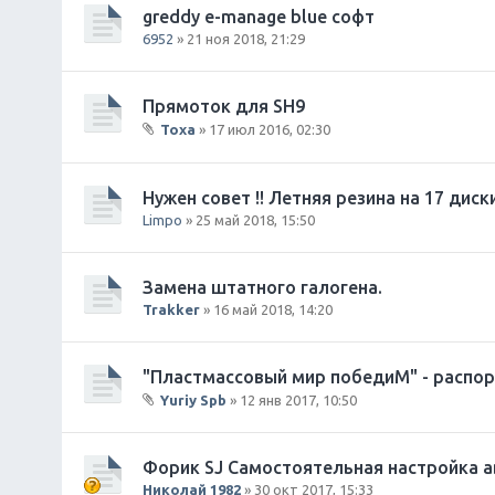
greddy e-manage blue софт
6952
» 21 ноя 2018, 21:29
Прямоток для SH9
Toxa
» 17 июл 2016, 02:30
В
л
о
Нужен совет !! Летняя резина на 17 дис
ж
Limpo
» 25 май 2018, 15:50
е
н
и
Замена штатного галогена.
я
Trakker
» 16 май 2018, 14:20
"Пластмассовый мир победиМ" - распорк
Yuriy Spb
» 12 янв 2017, 10:50
В
л
о
Форик SJ Самостоятельная настройка а
ж
Николай 1982
» 30 окт 2017, 15:33