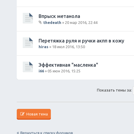
Впрыск метанола
thedeath
» 20 мар 2016, 22:44
В
л
о
Перетяжка руля и ручки акпп в кожу
ж
hiras
» 18 июл 2016, 13:50
е
н
и
Эффективная "масленка"
я
i66
» 05 июн 2016, 15:25
Показать темы за:
Новая тема
Вернуться к списку форумов