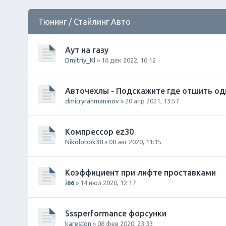
Тюнинг / Стайлинг Авто
Аут на газу
Dmitriy_Kl
» 16 дек 2022, 16:12
Авточехлы - Подскажите где отшить од
dmitryrahmaninov
» 20 апр 2021, 13:57
Компрессор ez30
Nikolobok38
» 08 авг 2020, 11:15
Коэффициент при лифте проставками
i66
» 14 июл 2020, 12:17
Sssperformance форсунки
kareston
» 08 фев 2020, 23:33