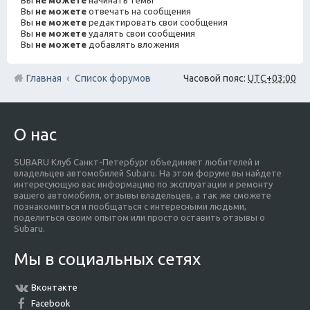
Вы
не можете
отвечать на сообщения
Вы
не можете
редактировать свои сообщения
Вы
не можете
удалять свои сообщения
Вы
не можете
добавлять вложения
Главная
Список форумов
Часовой пояс:
UTC+03:00
О нас
SUBARU Клуб Санкт-Петербург объединяет любителей и
владельцев автомобилей Subaru. На этом форуме вы найдете
интересующую вас информацию по эксплуатации и ремонту
вашего автомобиля, отзывы владельцев, а так же сможете
познакомиться и пообщаться с интересными людьми,
поделиться своим опытом или просто оставить отзывы о
Subaru.
Мы в социальных сетях
Вконтакте
Facebook