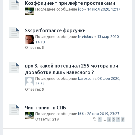
Коэффициент при лифте проставками
Последнее сообщение
i66
«
14 июл 2020, 12:17
Sssperformance форсунки
Последнее сообщение
Invictus
«
13 мар 2020,
14:18
Ответы:
3
врх 3. какой потенциал 255 мотора при
доработке лишь навесного ?
Последнее сообщение
kareston
«
08 фев 2020,
23:31
Ответы:
5
Чип тюнинг в СПБ
Последнее сообщение
i66
«
28 ноя 2019, 23:27
Ответы:
219
1
…
5
6
7
8