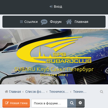
Вход
Ссылки
Форум
Главная
SUBARU Клуб Санкт-Петербург
(основан в 2004г.)
Главная
Список форумов
Технический раздел
Тюнинг / Стайлинг Авто
П
Новая тема
ои