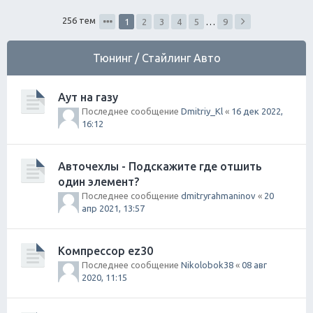
ск
256 тем
1
2
3
4
5
…
9
Тюнинг / Стайлинг Авто
Аут на газу
Последнее сообщение
Dmitriy_Kl
«
16 дек 2022,
16:12
Авточехлы - Подскажите где отшить
один элемент?
Последнее сообщение
dmitryrahmaninov
«
20
апр 2021, 13:57
Компрессор ez30
Последнее сообщение
Nikolobok38
«
08 авг
2020, 11:15