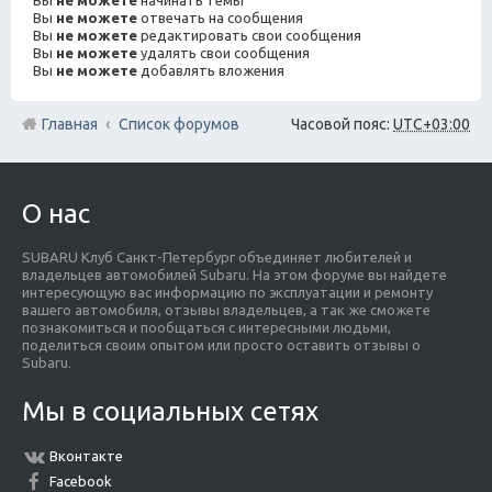
Вы
не можете
отвечать на сообщения
Вы
не можете
редактировать свои сообщения
Вы
не можете
удалять свои сообщения
Вы
не можете
добавлять вложения
Главная
Список форумов
Часовой пояс:
UTC+03:00
О нас
SUBARU Клуб Санкт-Петербург объединяет любителей и
владельцев автомобилей Subaru. На этом форуме вы найдете
интересующую вас информацию по эксплуатации и ремонту
вашего автомобиля, отзывы владельцев, а так же сможете
познакомиться и пообщаться с интересными людьми,
поделиться своим опытом или просто оставить отзывы о
Subaru.
Мы в социальных сетях
Вконтакте
Facebook