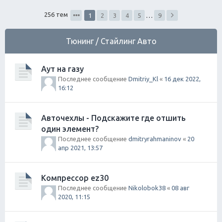
ск
256 тем
1
2
3
4
5
…
9
Тюнинг / Стайлинг Авто
Аут на газу
Последнее сообщение
Dmitriy_Kl
«
16 дек 2022,
16:12
Авточехлы - Подскажите где отшить
один элемент?
Последнее сообщение
dmitryrahmaninov
«
20
апр 2021, 13:57
Компрессор ez30
Последнее сообщение
Nikolobok38
«
08 авг
2020, 11:15