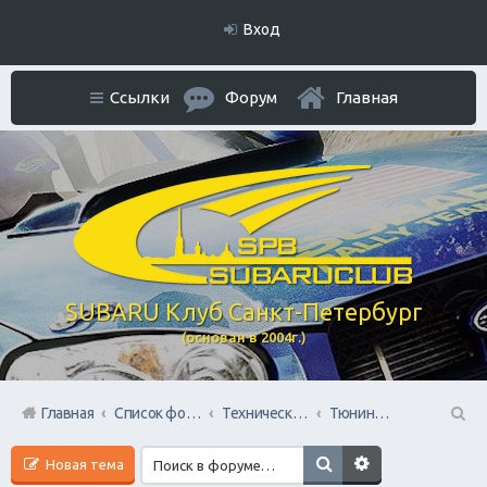
Вход
Ссылки
Форум
Главная
SUBARU Клуб Санкт-Петербург
(основан в 2004г.)
Главная
Список форумов
Технический раздел
Тюнинг / Стайлинг Авто
П
Новая тема
ои