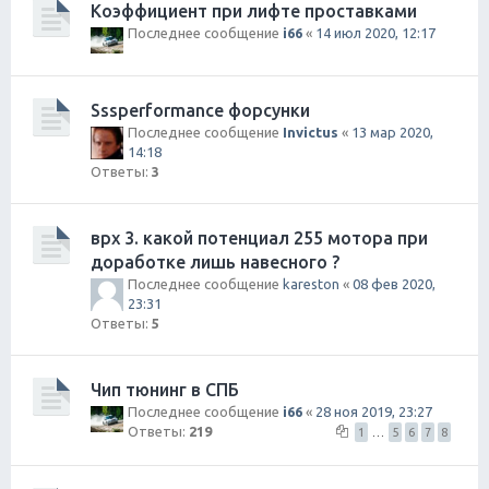
Коэффициент при лифте проставками
Последнее сообщение
i66
«
14 июл 2020, 12:17
Sssperformance форсунки
Последнее сообщение
Invictus
«
13 мар 2020,
14:18
Ответы:
3
врх 3. какой потенциал 255 мотора при
доработке лишь навесного ?
Последнее сообщение
kareston
«
08 фев 2020,
23:31
Ответы:
5
Чип тюнинг в СПБ
Последнее сообщение
i66
«
28 ноя 2019, 23:27
Ответы:
219
1
…
5
6
7
8