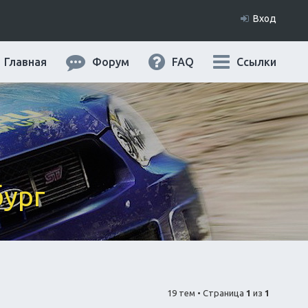
Вход
Главная
Форум
FAQ
Ссылки
бург
19 тем • Страница
1
из
1