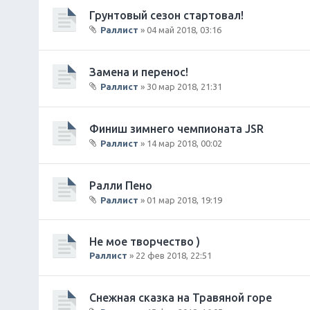
и
о
Грунтовый сезон стартовал!
я
ж
Раллист
» 04 май 2018, 03:16
е
В
н
л
и
о
Замена и перенос!
я
ж
Раллист
» 30 мар 2018, 21:31
е
В
н
л
и
о
Финиш зимнего чемпионата JSR
я
ж
Раллист
» 14 мар 2018, 00:02
е
В
н
л
и
о
Ралли Пено
я
ж
Раллист
» 01 мар 2018, 19:19
е
В
н
л
и
о
Не мое творчество )
я
ж
Раллист
» 22 фев 2018, 22:51
е
н
и
Снежная сказка на Травяной горе
я