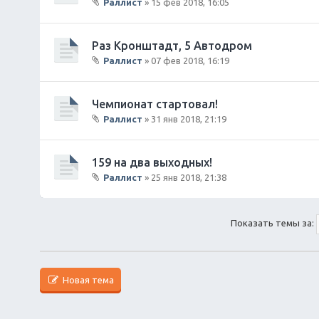
Раллист
» 15 фев 2018, 16:05
В
л
о
Раз Кронштадт, 5 Автодром
ж
Раллист
» 07 фев 2018, 16:19
е
В
н
л
и
о
Чемпионат стартовал!
я
ж
Раллист
» 31 янв 2018, 21:19
е
В
н
л
и
о
159 на два выходных!
я
ж
Раллист
» 25 янв 2018, 21:38
е
В
н
л
и
о
я
Показать темы за:
ж
е
н
и
Новая тема
я