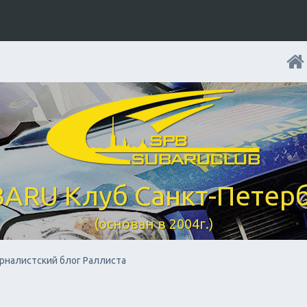
ARU Клуб Санкт-Петер
(основан в 2004г.)
рналистский блог Раллиста