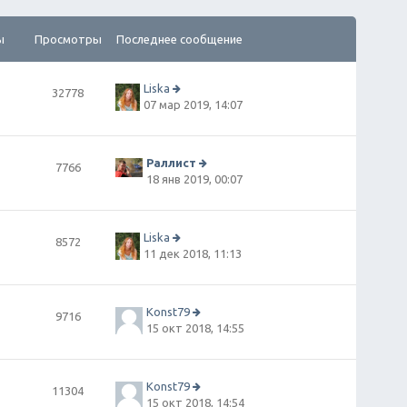
ы
Просмотры
Последнее сообщение
Liska
32778
П
07 мар 2019, 14:07
е
р
е
й
Раллист
7766
т
П
18 янв 2019, 00:07
и
е
к
р
п
е
о
й
Liska
8572
сл
т
П
11 дек 2018, 11:13
е
и
е
д
к
р
н
п
е
е
о
й
Konst79
9716
м
сл
т
П
15 окт 2018, 14:55
у
е
и
е
с
д
к
р
о
н
п
е
о
е
о
й
Konst79
11304
б
м
сл
т
П
15 окт 2018, 14:54