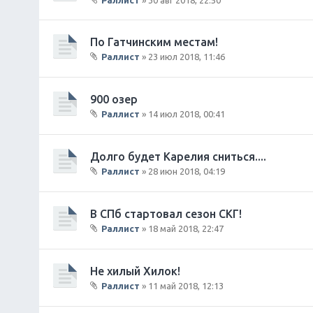
е
В
н
л
и
о
По Гатчинским местам!
я
ж
Раллист
» 23 июл 2018, 11:46
е
В
н
л
и
о
900 озер
я
ж
Раллист
» 14 июл 2018, 00:41
е
В
н
л
и
о
Долго будет Карелия сниться....
я
ж
Раллист
» 28 июн 2018, 04:19
е
В
н
л
и
о
В СПб стартовал сезон СКГ!
я
ж
Раллист
» 18 май 2018, 22:47
е
В
н
л
и
о
Не хилый Хилок!
я
ж
Раллист
» 11 май 2018, 12:13
е
В
н
л