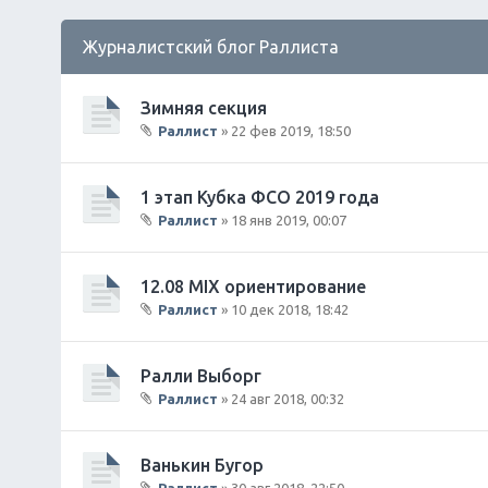
Журналистский блог Раллиста
Зимняя секция
Раллист
» 22 фев 2019, 18:50
В
л
о
1 этап Кубка ФСО 2019 года
ж
Раллист
» 18 янв 2019, 00:07
е
В
н
л
и
о
12.08 MIX ориентирование
я
ж
Раллист
» 10 дек 2018, 18:42
е
В
н
л
и
о
Ралли Выборг
я
ж
Раллист
» 24 авг 2018, 00:32
е
В
н
л
и
о
Ванькин Бугор
я
ж
Раллист
» 30 авг 2018, 22:50