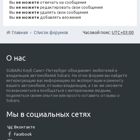
Вы
не можете
отвечать на сообщения
Вы
не можете
редактировать свои сообщения
Вы
не можете
удалять свои сообщения
Вы
не можете
добавлять вложения
Главная
Список форумов
Часовой пояс:
UTC+03:00
О нас
SUBARU Клуб Санкт-Петербург объединяет любителей и
владельцев автомобилей Subaru. На этом форуме вы найдете
интересующую вас информацию по эксплуатации и ремонту
вашего автомобиля, отзывы владельцев, а так же сможете
познакомиться и пообщаться с интересными людьми,
поделиться своим опытом или просто оставить отзывы о
Subaru.
Мы в социальных сетях
Вконтакте
Facebook