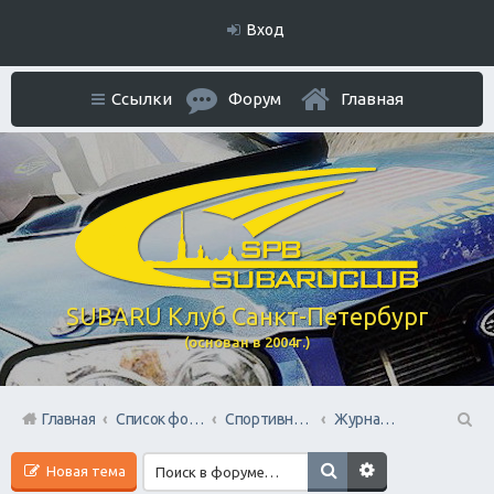
Вход
Ссылки
Форум
Главная
SUBARU Клуб Санкт-Петербург
(основан в 2004г.)
Главная
Список форумов
Спортивный раздел
Журналистский блог Раллиста
П
Новая тема
ои