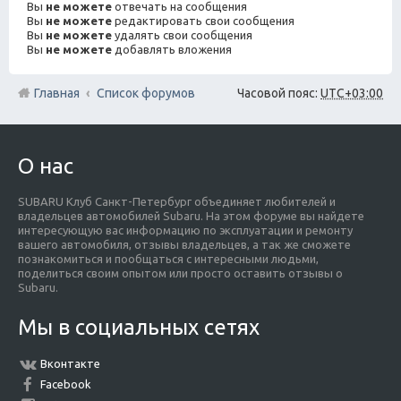
Вы
не можете
отвечать на сообщения
Вы
не можете
редактировать свои сообщения
Вы
не можете
удалять свои сообщения
Вы
не можете
добавлять вложения
Главная
Список форумов
Часовой пояс:
UTC+03:00
О нас
SUBARU Клуб Санкт-Петербург объединяет любителей и
владельцев автомобилей Subaru. На этом форуме вы найдете
интересующую вас информацию по эксплуатации и ремонту
вашего автомобиля, отзывы владельцев, а так же сможете
познакомиться и пообщаться с интересными людьми,
поделиться своим опытом или просто оставить отзывы о
Subaru.
Мы в социальных сетях
Вконтакте
Facebook