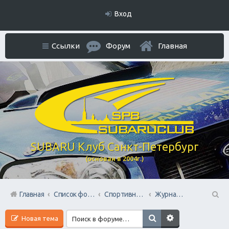
Вход
Ссылки
Форум
Главная
SUBARU Клуб Санкт-Петербург
(основан в 2004г.)
Главная
Список форумов
Спортивный раздел
Журналистский блог Раллиста
П
Новая тема
ои