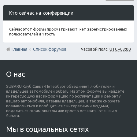
Кто сейчас на конференции
Сейчас этот форум просматривают: нет зарегистрированных
пользователей и 1 гость
Главная
Список форумов
Часовой пояс:
UTC+03:00
О нас
SUBARU Клуб Санкт-Петербург объединяет любителей и
владельцев автомобилей Subaru. На этом форуме вы найдете
интересующую вас информацию по эксплуатации и ремонту
вашего автомобиля, отзывы владельцев, а так же сможете
познакомиться и пообщаться с интересными людьми,
поделиться своим опытом или просто оставить отзывы о
Subaru.
Мы в социальных сетях