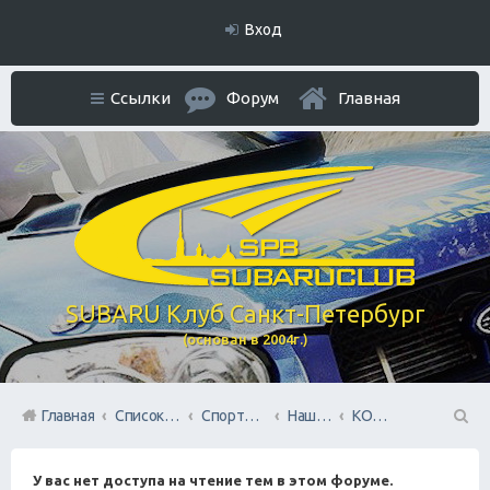
Вход
Ссылки
Форум
Главная
SUBARU Клуб Санкт-Петербург
(основан в 2004г.)
Главная
Список форумов
Спортивный раздел
Наша команда SUBARU TEAM SPB
КОЛЬЦО
П
У вас нет доступа на чтение тем в этом форуме.
ои