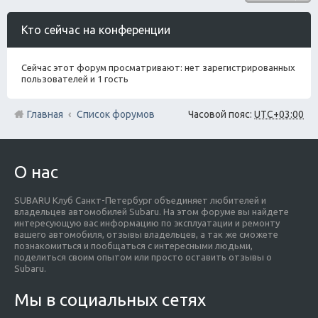
Кто сейчас на конференции
Сейчас этот форум просматривают: нет зарегистрированных
пользователей и 1 гость
Главная
Список форумов
Часовой пояс:
UTC+03:00
О нас
SUBARU Клуб Санкт-Петербург объединяет любителей и
владельцев автомобилей Subaru. На этом форуме вы найдете
интересующую вас информацию по эксплуатации и ремонту
вашего автомобиля, отзывы владельцев, а так же сможете
познакомиться и пообщаться с интересными людьми,
поделиться своим опытом или просто оставить отзывы о
Subaru.
Мы в социальных сетях