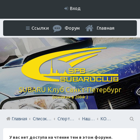
Вход
Ссылки
Форум
Главная
SUBARU Клуб Санкт-Петербург
(основан в 2004г.)
Главная
Список форумов
Спортивный раздел
Наша команда SUBARU TEAM SPB
КОЛЬЦО
П
У вас нет доступа на чтение тем в этом форуме.
ои