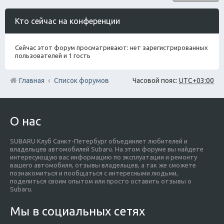
Кто сейчас на конференции
Сейчас этот форум просматривают: нет зарегистрированных
пользователей и 1 гость
Главная
Список форумов
Часовой пояс:
UTC+03:00
О нас
SUBARU Клуб Санкт-Петербург объединяет любителей и
владельцев автомобилей Subaru. На этом форуме вы найдете
интересующую вас информацию по эксплуатации и ремонту
вашего автомобиля, отзывы владельцев, а так же сможете
познакомиться и пообщаться с интересными людьми,
поделиться своим опытом или просто оставить отзывы о
Subaru.
Мы в социальных сетях