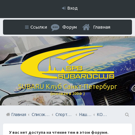
Вход
Ссылки
Форум
Главная
SUBARU Клуб Санкт-Петербург
(основан в 2004г.)
Главная
Список форумов
Спортивный раздел
Наша команда SUBARU TEAM SPB
КОЛЬЦО
П
У вас нет доступа на чтение тем в этом форуме.
ои