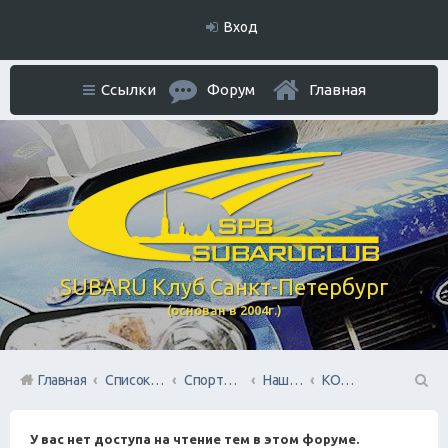
Вход
Ссылки
Форум
Главная
SUBARU Клуб Санкт-Петербург
(основан в 2004г.)
Главная
Список форумов
Спортивный раздел
Наша команда SUBARU TEAM SPB
КОЛЬЦО
П
У вас нет доступа на чтение тем в этом форуме.
ои