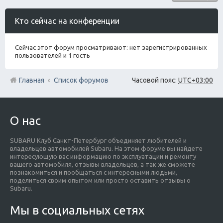
Кто сейчас на конференции
Сейчас этот форум просматривают: нет зарегистрированных
пользователей и 1 гость
Главная
Список форумов
Часовой пояс:
UTC+03:00
О нас
SUBARU Клуб Санкт-Петербург объединяет любителей и
владельцев автомобилей Subaru. На этом форуме вы найдете
интересующую вас информацию по эксплуатации и ремонту
вашего автомобиля, отзывы владельцев, а так же сможете
познакомиться и пообщаться с интересными людьми,
поделиться своим опытом или просто оставить отзывы о
Subaru.
Мы в социальных сетях