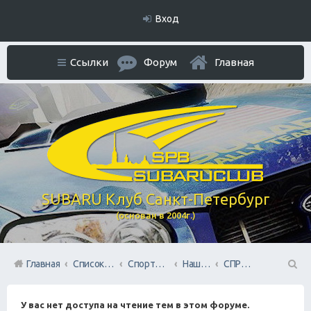
Вход
Ссылки
Форум
Главная
SUBARU Клуб Санкт-Петербург
(основан в 2004г.)
Главная
Список форумов
Спортивный раздел
Наша команда SUBARU TEAM SPB
СПРИНТ
П
У вас нет доступа на чтение тем в этом форуме.
ои