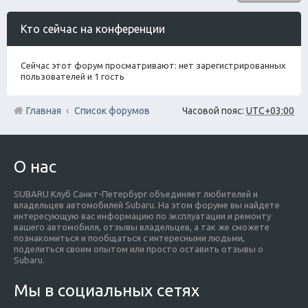
Кто сейчас на конференции
Сейчас этот форум просматривают: нет зарегистрированных
пользователей и 1 гость
Главная
Список форумов
Часовой пояс:
UTC+03:00
О нас
SUBARU Клуб Санкт-Петербург объединяет любителей и
владельцев автомобилей Subaru. На этом форуме вы найдете
интересующую вас информацию по эксплуатации и ремонту
вашего автомобиля, отзывы владельцев, а так же сможете
познакомиться и пообщаться с интересными людьми,
поделиться своим опытом или просто оставить отзывы о
Subaru.
Мы в социальных сетях