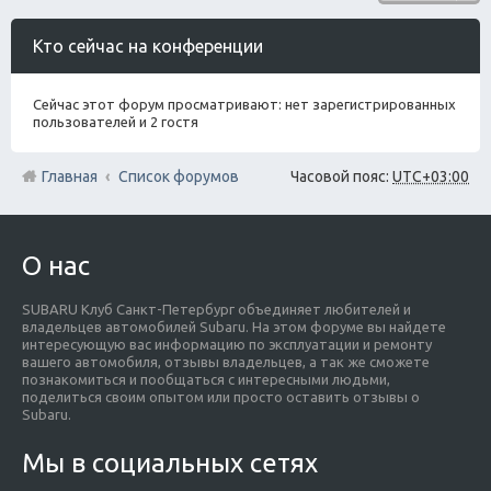
Кто сейчас на конференции
Сейчас этот форум просматривают: нет зарегистрированных
пользователей и 2 гостя
Главная
Список форумов
Часовой пояс:
UTC+03:00
О нас
SUBARU Клуб Санкт-Петербург объединяет любителей и
владельцев автомобилей Subaru. На этом форуме вы найдете
интересующую вас информацию по эксплуатации и ремонту
вашего автомобиля, отзывы владельцев, а так же сможете
познакомиться и пообщаться с интересными людьми,
поделиться своим опытом или просто оставить отзывы о
Subaru.
Мы в социальных сетях