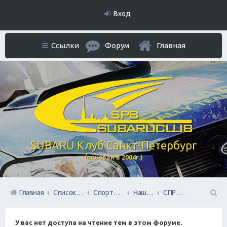
Вход
Ссылки
Форум
Главная
SUBARU Клуб Санкт-Петербург
(основан в 2004г.)
Главная
Список форумов
Спортивный раздел
Наша команда SUBARU TEAM SPB
СПРИНТ
П
У вас нет доступа на чтение тем в этом форуме.
ои