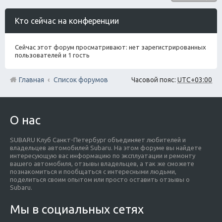
Кто сейчас на конференции
Сейчас этот форум просматривают: нет зарегистрированных
пользователей и 1 гость
Главная
Список форумов
Часовой пояс:
UTC+03:00
О нас
SUBARU Клуб Санкт-Петербург объединяет любителей и
владельцев автомобилей Subaru. На этом форуме вы найдете
интересующую вас информацию по эксплуатации и ремонту
вашего автомобиля, отзывы владельцев, а так же сможете
познакомиться и пообщаться с интересными людьми,
поделиться своим опытом или просто оставить отзывы о
Subaru.
Мы в социальных сетях