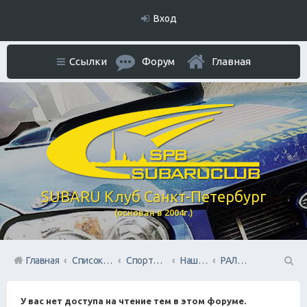
Вход
Ссылки
Форум
Главная
SUBARU Клуб Санкт-Петербург
(основан в 2004г.)
Главная
Список форумов
Спортивный раздел
Наша команда SUBARU TEAM SPB
РАЛЛИ
П
У вас нет доступа на чтение тем в этом форуме.
ои